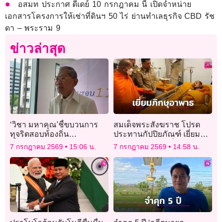
อสมท ประกาศ ดีเดย์ 10 กรกฎาคม นี้ เปิดจำหน่าย
เอกสารโครงการให้เช่าที่ดินฯ 50 ไร่ ย่านทำเลธุรกิจ CBD รัช
ดา – พระราม 9
ข่าวล่าสุด
‘วิชา มหาคุณ’ชี้ขบวนการ
สมเด็จพระสังฆราช โปรด
ทุจริตสอบท้องถิ่น
ประทานกัปปิยภัณฑ์ เยี่ยม
เป็น’องค์กรใต้ดิน’ขอนายกฯ
พระอาพาธ เหตุเด็ก 11
7 กรกฎาคม 2569
15:06 น.
7 กรกฎาคม 2569
14:58 น.
เอาผิดอาญาคนเอี่ยว ไม่ใช่
ขวบ ขับรถพุ่งชนคณะพระ
แค่โทษวินัย
ธุดงค์