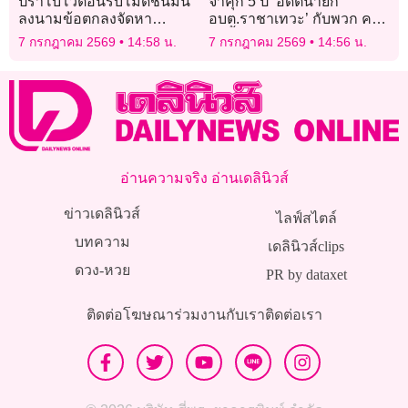
ปราโบโวต้อนรับโมดีชื่นมื่น
จำคุก 5 ปี ‘อดีตนายก
ลงนามข้อตกลงจัดหา
อบต.ราชาเทวะ’ กับพวก คดี
ขีปนาวุธ “บราห์มอส”
จัดซื้อ ‘เสาไฟกินรี’ ปี 56
7 กรกฎาคม 2569
14:58 น.
7 กรกฎาคม 2569
14:56 น.
อ่านความจริง อ่านเดลินิวส์
ข่าวเดลินิวส์
ไลฟ์สไตล์
บทความ
เดลินิวส์clips
ดวง-หวย
PR by dataxet
ติดต่อโฆษณา
ร่วมงานกับเรา
ติดต่อเรา