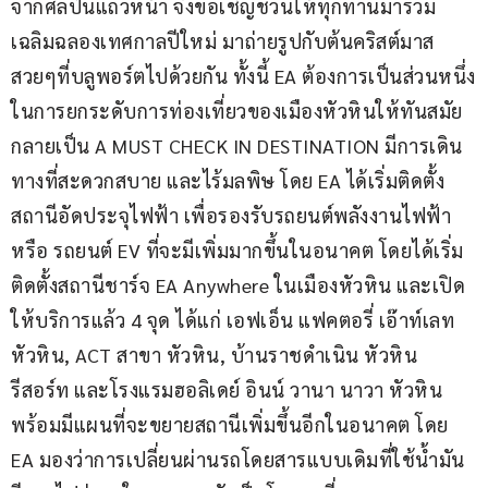
จากศิลปินแถวหน้า จึงขอเชิญชวนให้ทุกท่านมาร่วม
เฉลิมฉลองเทศกาลปีใหม่ มาถ่ายรูปกับต้นคริสต์มาส
สวยๆที่บลูพอร์ตไปด้วยกัน ทั้งนี้ EA ต้องการเป็นส่วนหนึ่ง
ในการยกระดับการท่องเที่ยวของเมืองหัวหินให้ทันสมัย 
กลายเป็น A MUST CHECK IN DESTINATION มีการเดิน
ทางที่สะดวกสบาย และไร้มลพิษ โดย EA ได้เริ่มติดตั้ง
สถานีอัดประจุไฟฟ้า เพื่อรองรับรถยนต์พลังงานไฟฟ้า 
หรือ รถยนต์ EV ที่จะมีเพิ่มมากขึ้นในอนาคต โดยได้เริ่ม
ติดตั้งสถานีชาร์จ EA Anywhere ในเมืองหัวหิน และเปิด
ให้บริการแล้ว 4 จุด ได้แก่ เอฟเอ็น แฟคตอรี่ เอ๊าท์เลท 
หัวหิน, ACT สาขา หัวหิน, บ้านราชดำเนิน หัวหิน 
รีสอร์ท และโรงแรมฮอลิเดย์ อินน์ วานา นาวา หัวหิน 
พร้อมมีแผนที่จะขยายสถานีเพิ่มขึ้นอีกในอนาคต โดย 
EA มองว่าการเปลี่ยนผ่านรถโดยสารแบบเดิมที่ใช้น้ำมัน