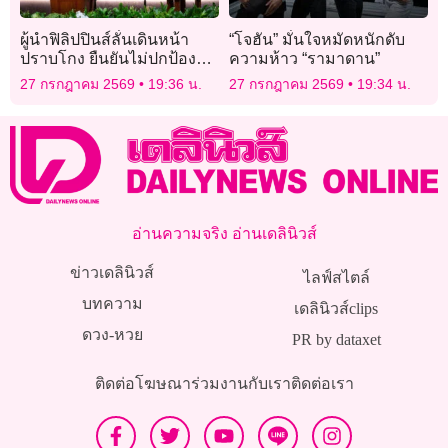
ผู้นำฟิลิปปินส์ลั่นเดินหน้า
“โจฮัน” มั่นใจหมัดหนักดับ
ปราบโกง ยืนยันไม่ปกป้องคน
ความห้าว “รามาดาน”
ใกล้ชิด
27 กรกฎาคม 2569
19:36 น.
27 กรกฎาคม 2569
19:34 น.
อ่านความจริง อ่านเดลินิวส์
ข่าวเดลินิวส์
ไลฟ์สไตล์
บทความ
เดลินิวส์clips
ดวง-หวย
PR by dataxet
ติดต่อโฆษณา
ร่วมงานกับเรา
ติดต่อเรา