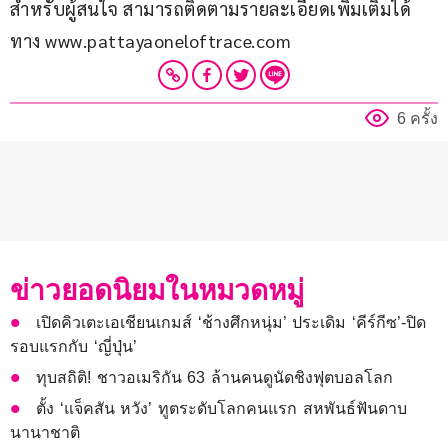
สำหรับผู้สนใจ สามารถติดตามรายละเอียดเพิ่มเติมได้
ทาง www.pattayaoneloftrace.com
6 ครั้ง
ข่าวยอดนิยมในหมวดหมู่
เปิดคิวเตะเอเชียนเกมส์ ‘ช้างศึกหนุ่ม’ ประเดิม ‘คีร์กีซ’-ปิด
รอบแรกกับ ‘ญี่ปุ่น’
ทุบสถิติ! ชาวอเมริกัน 63 ล้านคนดูนัดชิงฟุตบอลโลก
ตั้ง ‘แจ็คสัน หวัง’ ทูตระดับโลกคนแรก สหพันธ์ฟันดาบ
นานาชาติ