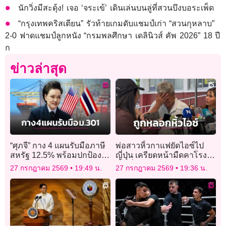
นักวิ่งมีสะดุ้ง! เจอ ‘จระเข้’ เดินเล่นบนลู่ที่สวนบึงบอระเพ็ด
“กรุงเทพคริสเตียน” รัวท้ายเกมดับแชมป์เก่า “สวนกุหลาบ”
2-0 ฟาดแชมป์ลูกหนัง “กรมพลศึกษา เดลินิวส์ คัพ 2026” 18 ปี
ก
ข่าวล่าสุด
“ศุภจี” กาง 4 แผนรับมือภาษี
พ่อสาวหิ้วกาแฟยัดไอซ์ไป
สหรัฐ 12.5% พร้อมปกป้อง
ญี่ปุ่น เครียดหน้ามืดคาโรง
ผลประโยชน์ชาติ
พัก มั่นใจลูกถูกหลอกใช้
27 กรกฎาคม 2569
19:49 น.
27 กรกฎาคม 2569
19:36 น.