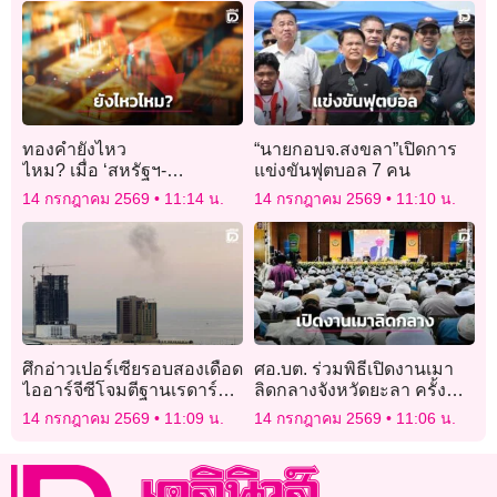
ทองคำยังไหว
“นายกอบจ.สงขลา”เปิดการ
ไหม? เมื่อ ‘สหรัฐฯ-
แข่งขันฟุตบอล 7 คน
อิหร่าน’ ปะทุรอบใหม่
14 กรกฎาคม 2569
11:14 น.
14 กรกฎาคม 2569
11:10 น.
ศึกอ่าวเปอร์เซียรอบสองเดือด
ศอ.บต. ร่วมพิธีเปิดงานเมา
ไออาร์จีซีโจมตีฐานเรดาร์
ลิดกลางจังหวัดยะลา ครั้งที่ 9
สหรัฐในบาห์เรน
สืบสานคุณค่าทางศาสนา
14 กรกฎาคม 2569
11:09 น.
14 กรกฎาคม 2569
11:06 น.
เสริมสร้างความสามัคคีใน
สังคม