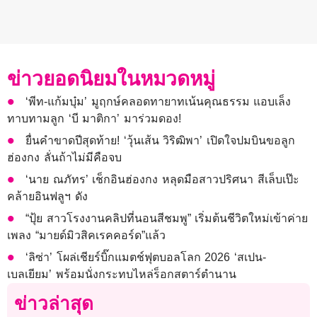
ข่าวยอดนิยมในหมวดหมู่
‘พีท-แก้มบุ๋ม’ มูฤกษ์คลอดทายาทเน้นคุณธรรม แอบเล็ง
ทาบทามลูก ‘บี มาติกา’ มาร่วมดอง!
ยื่นคำขาดปีสุดท้าย! ‘วุ้นเส้น วิริฒิพา’ เปิดใจปมบินขอลูก
ฮ่องกง ลั่นถ้าไม่มีคือจบ
‘นาย ณภัทร’ เช็กอินฮ่องกง หลุดมือสาวปริศนา สีเล็บเป๊ะ
คล้ายอินฟลูฯ ดัง
“ปุ้ย สาวโรงงานคลิปที่นอนสีชมพู” เริ่มต้นชีวิตใหม่เข้าค่าย
เพลง “มายด์มิวสิคเรคคอร์ด”แล้ว
‘ลิซ่า’ โผล่เชียร์บิ๊กแมตช์ฟุตบอลโลก 2026 ‘สเปน-
เบลเยียม’ พร้อมนั่งกระทบไหล่ร็อกสตาร์ตำนาน
ข่าวล่าสุด