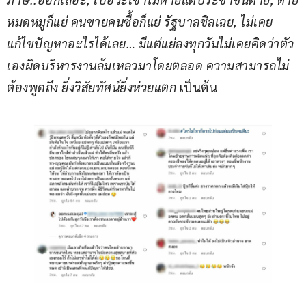
หมดหมูก็แย่ คนขายคนซื้อก็แย่ รัฐบาลชิลเฉย, ไม่​เคย​
แก้ไข​ปัญหา​อะไร​ได้​เลย… มีแต่แย่​ลงทุกวันไม่เคยคิดว่า​ตัว
เอง​ผิด​บริหาร​งานล้มเหลว​มาโดยตลอด ​ความ​สามารถ​ไม่​
ต้อง​พูด​ถึง ยิ่งวิสัยทัศน์​ยิ่ง​ห่วยแตก​ 
เป็นต้น 