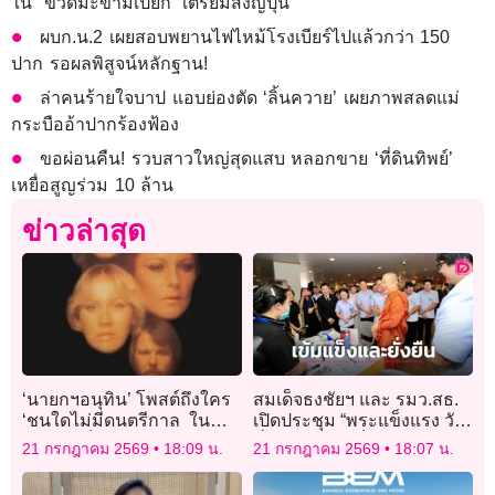
ใน “ขวดมะขามเปียก” เตรียมส่งญี่ปุ่น
ผบก.น.2 เผยสอบพยานไฟไหม้โรงเบียร์ไปแล้วกว่า 150
ปาก รอผลพิสูจน์หลักฐาน!
ล่าคนร้ายใจบาป แอบย่องตัด ‘ลิ้นควาย’ เผยภาพสลดแม่
กระบืออ้าปากร้องฟ้อง
ขอผ่อนคืน! รวบสาวใหญ่สุดแสบ หลอกขาย ‘ที่ดินทิพย์’
เหยื่อสูญร่วม 10 ล้าน
ข่าวล่าสุด
‘นายกฯอนุทิน’ โพสต์ถึงใคร
สมเด็จธงชัยฯ และ รมว.สธ.
‘ชนใดไม่มีดนตรีกาล ใน
เปิดประชุม “พระแข็งแรง วัด
สันดานเป็นคนชอบกล
มั่นคง ชุมชนเป็นสุข”
21 กรกฎาคม 2569
18:09 น.
21 กรกฎาคม 2569
18:07 น.
นัก’เขานั้นเหมาะคิดขบถ
อัปลักษณ์