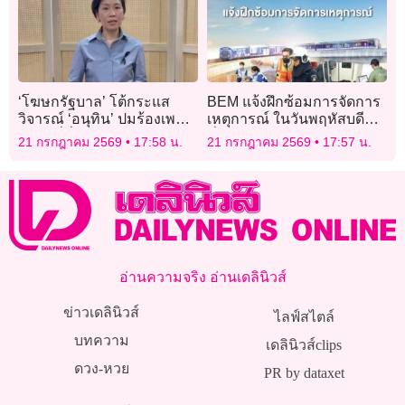
‘โฆษกรัฐบาล’ โต้กระแส
BEM แจ้งฝึกซ้อมการจัดการ
วิจารณ์ ‘อนุทิน’ ปมร้องเพลง
เหตุการณ์ ในวันพฤหัสบดี
‘เถียนมี่มี่’ ระหว่างเยือนจีน
ที่ 23 กรกฎาคม 2569
21 กรกฎาคม 2569
17:58 น.
21 กรกฎาคม 2569
17:57 น.
ย้ำเป็นตัวอย่าง ‘การทูตด้วย
ดนตรี’
อ่านความจริง อ่านเดลินิวส์
ข่าวเดลินิวส์
ไลฟ์สไตล์
บทความ
เดลินิวส์clips
ดวง-หวย
PR by dataxet