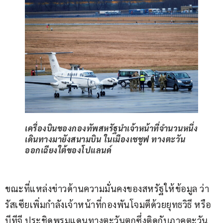
เครื่องบินของกองทัพสหรัฐนำเจ้าหน้าที่จำนวนหนึ่ง
เดินทางมายังสนามบิน ในเมืองเชชูฟ ทางตะวัน
ออกเฉียงใต้ของโปแลนด์
ขณะที่แหล่งข่าวด้านความมั่นคงของสหรัฐให้ข้อมูล ว่า
รัสเซียเพิ่มกำลังเจ้าหน้าที่กองพันโจมตีด้วยยุทธวิธี หรือ 
บีทีจี ประชิดพรมแดนทางตะวันตกซึ่งติดกับภาคตะวัน