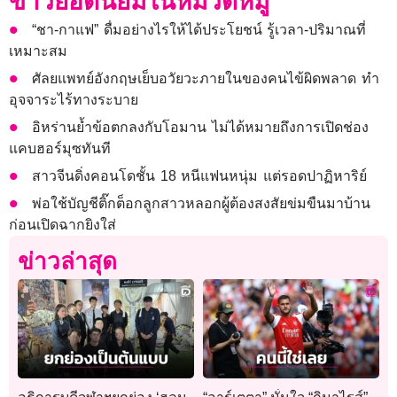
ข่าวยอดนิยมในหมวดหมู่
“ชา-กาแฟ” ดื่มอย่างไรให้ได้ประโยชน์ รู้เวลา-ปริมาณที่
เหมาะสม
ศัลยแพทย์อังกฤษเย็บอวัยวะภายในของคนไข้ผิดพลาด ทำ
อุจจาระไร้ทางระบาย
อิหร่านย้ำข้อตกลงกับโอมาน ไม่ได้หมายถึงการเปิดช่อง
แคบฮอร์มุซทันที
สาวจีนดิ่งคอนโดชั้น 18 หนีแฟนหนุ่ม แต่รอดปาฏิหาริย์
พ่อใช้บัญชีติ๊กต็อกลูกสาวหลอกผู้ต้องสงสัยข่มขืนมาบ้าน
ก่อนเปิดฉากยิงใส่
ข่าวล่าสุด