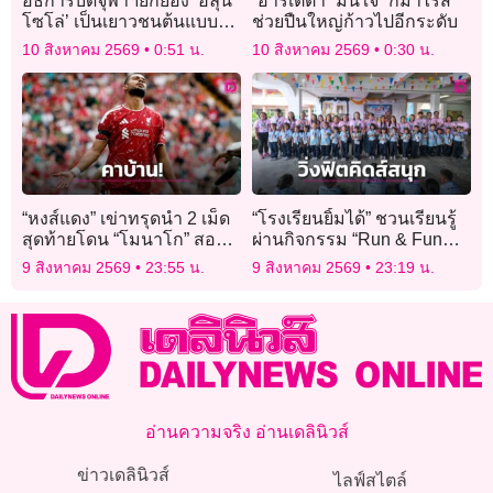
อธิการบดีจุฬาฯยกย่อง ‘ฮลุน
“อาร์เตตา” มั่นใจ “กิมาไรส์”
โซโล่’ เป็นเยาวชนต้นแบบ
ช่วยปืนใหญ่ก้าวไปอีกระดับ
อย่างให้กับสังคม
10 สิงหาคม 2569
0:51 น.
10 สิงหาคม 2569
0:30 น.
“หงส์แดง” เข่าทรุดนำ 2 เม็ด
“โรงเรียนยิ้มได้” ชวนเรียนรู้
สุดท้ายโดน “โมนาโก” สอย
ผ่านกิจกรรม “Run & Fun
ร่วง
Well-being 2026”
9 สิงหาคม 2569
23:55 น.
9 สิงหาคม 2569
23:19 น.
อ่านความจริง อ่านเดลินิวส์
ข่าวเดลินิวส์
ไลฟ์สไตล์