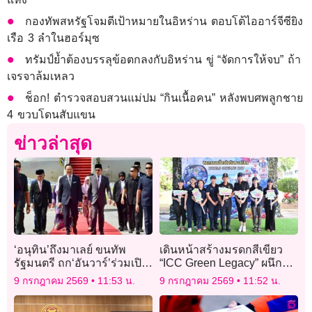
กองทัพสหรัฐโจมตีเป้าหมายในอิหร่าน ตอบโต้ไออาร์จีซียิง
เรือ 3 ลำในฮอร์มุซ
ทรัมป์ย้ำต้องบรรลุข้อตกลงกับอิหร่าน ขู่ “จัดการให้จบ” ถ้า
เจรจาล้มเหลว
ช็อก! ตำรวจสอบสวนแม่ปม “กินเนื้อคน” หลังพบศพลูกชาย
4 ขวบโดนสับแขน
ข่าวล่าสุด
​‘อนุทิน’ถึงมาเลย์ ขนทัพ
เดินหน้าสร้างมรดกสีเขียว
รัฐมนตรี ถก‘อันวาร์’ร่วมเปิด
“ICC Green Legacy” ผนึก
ด่านสะเดาแห่งใหม่
กำลัง “ทัพเรือภาคที่ 1” ร่วม
9 กรกฎาคม 2569
11:53 น.
9 กรกฎาคม 2569
11:52 น.
เก็บขยะชายหาด อนุรักษ์
ทะเลไทย