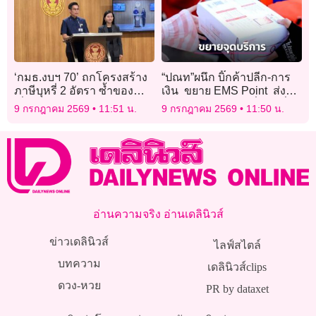
‘กมธ.งบฯ 70’ ถกโครงสร้าง
“ปณท”ผนึก บิ๊กค้าปลีก-การ
ภาษีบุหรี่ 2 อัตรา ซ้ำของ
เงิน ขยาย EMS Point ส่ง
เถื่อนทะลักเข้าไทย ฉุดรายได้
ด่วนสุดสะดวก 5 หมื่นจุดทั่ว
9 กรกฎาคม 2569
11:51 น.
9 กรกฎาคม 2569
11:50 น.
รัฐกว่า 2 หมื่นล้านต่อปี
ประเทศ
อ่านความจริง อ่านเดลินิวส์
ข่าวเดลินิวส์
ไลฟ์สไตล์
บทความ
เดลินิวส์clips
ดวง-หวย
PR by dataxet