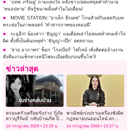
‘แทค ภรัณยู’ ถามแทงใจ หลังชาวเน็ตแห่ขุดคำทำนาย
‘หมอปลาย’ ลั่นรู้ขนาดนั้นทำไมไม่เตือน!
MOVIE STATION: “อาเล็ก ธีรเดช” โกนหัวสกินเฮดรับบท
พระต่อในภาพยนตร์ “คำสารภาพของหมอผี”
ระอุอีก! น้องสาว ‘ธัญญ่า’ แฉเดือดเล่าไม่หมดทำคนเข้าใจ
ผิด ทั้งที่เป็นต้นเหตุทำ ‘ธัญญ่า-เป๊ก’ ลดสถานะ
‘ฮาย อาภาพร’ ช็อก ‘โรงเบียร์’ ไฟไหม้ เพิ่งติดต่อจ้างงาน
สั่งทีมงานเช็กทางหนีไฟละเอียดยิบก่อนขึ้นโชว์!
ข่าวล่าสุด
ครอบครัวเตรียมรับร่าง ‘กู้ภัย
พาณิชย์เร่งปราบเครื่องชั่งผิด
สาวบุรีรัมย์’ กลับบ้านเกิด ป้า
กฎหมายบนออนไลน์ ยก
เผยลางบอกเหตุ ก่อนรู้ข่าว
ระดับมาตรฐานไทย-จีน
14 กรกฎาคม 2569
23:28 น.
14 กรกฎาคม 2569
23:27 น.
ร้าย