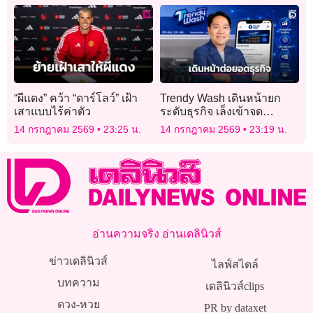
“ผีแดง” คว้า “ดาร์โลว์” เฝ้า
Trendy Wash เดินหน้ายก
เสาแบบไร้ค่าตัว
ระดับธุรกิจ เล็งเข้าจด
ทะเบียนในตลาดหลักทรัพย์ฯ
14 กรกฎาคม 2569
23:25 น.
14 กรกฎาคม 2569
23:19 น.
อ่านความจริง อ่านเดลินิวส์
ข่าวเดลินิวส์
ไลฟ์สไตล์
บทความ
เดลินิวส์clips
ดวง-หวย
PR by dataxet