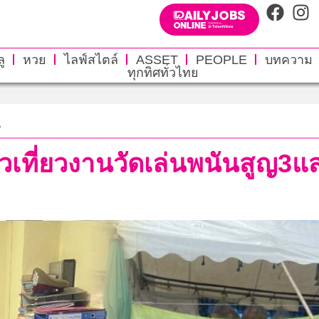
ู
หวย
ไลฟ์สไตล์
ASSET
PEOPLE
บทความ
ทุกทิศทั่วไทย
.
วเที่ยวงานวัดเล่นพนันสูญ3แส