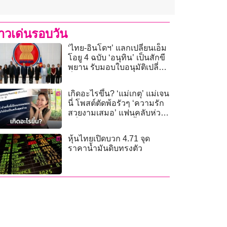
่าวเด่นรอบวัน
‘ไทย-อินโดฯ’ แลกเปลี่ยนเอ็ม
โอยู 4 ฉบับ ‘อนุทิน’ เป็นสักขี
พยาน รับมอบใบอนุมัติเปลี่ยน
ชื่อธนาคาร
เกิดอะไรขึ้น? ‘แม่เกตุ’ แม่เจน
นี่ โพสต์ตัดพ้อรัวๆ ‘ความรัก
สวยงามเสมอ’ แฟนคลับห่วง
หวั่นเจอมรสุมรักครั้งใหม่
หุ้นไทยเปิดบวก 4.71 จุด
ราคาน้ำมันดิบทรงตัว