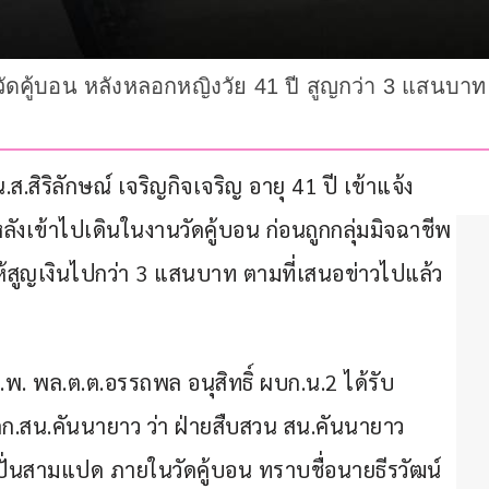
คู้บอน หลังหลอกหญิงวัย 41 ปี สูญกว่า 3 แสนบาท รับ
ิริลักษณ์ เจริญกิจเจริญ อายุ 41 ปี เข้าแจ้ง
เข้าไปเดินในงานวัดคู้บอน ก่อนถูกกลุ่มมิจฉาชีพ
สูญเงินไปกว่า 3 แสนบาท ตามที่เสนอข่าวไปแล้ว
ก.พ. พล.ต.ต.อรรถพล อนุสิทธิ์ ผบก.น.2 ได้รับ
กก.สน.คันนายาว ว่า ฝ่ายสืบสวน สน.คันนายาว 
นปั่นสามแปด ภายในวัดคู้บอน ทราบชื่อนายธีรวัฒน์ 