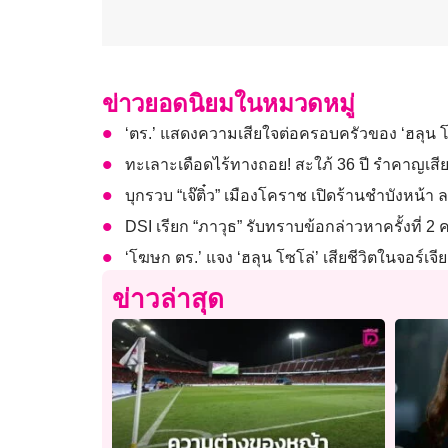
ข่าวยอดนิยมในหมวดหมู่
‘ตร.’ แสดงความเสียใจต่อครอบครัวของ ‘ฮลุน โซ
ทะเลาะเดือดไร้ทางถอย! สะใภ้ 36 ปี รำคาญเสี
บุกรวบ “เจ๊ติ๋ว” เมืองโคราช เปิดร้านชำบังหน้า ล
DSI เรียก “ภาวุธ” รับทราบข้อกล่าวหาครั้งที่ 2 
‘โฆษก ตร.’ แจง ‘ฮลุน โซโล่’ เสียชีวิตในจอร์เจีย
ข่าวล่าสุด