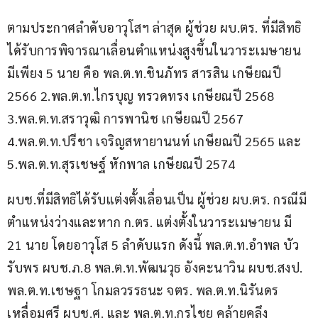
ตามประกาศลำดับอาวุโสฯ ล่าสุด ผู้ช่วย ผบ.ตร. ที่มีสิทธิ
ได้รับการพิจารณาเลื่อนตำแหน่งสูงขึ้นในวาระเมษายน 
มีเพียง 5 นาย คือ พล.ต.ท.ชินภัทร สารสิน เกษียณปี 
2566 2.พล.ต.ท.ไกรบุญ ทรวดทรง เกษียณปี 2568 
3.พล.ต.ท.สราวุฒิ การพานิช เกษียณปี 2567 
4.พล.ต.ท.ปรีชา เจริญสหายานนท์ เกษียณปี 2565 และ 
5.พล.ต.ท.สุรเชษฐ์ หักพาล เกษียณปี 2574
ผบช.ที่มีสิทธิได้รับแต่งตั้งเลื่อนเป็น ผู้ช่วย ผบ.ตร. กรณีมี
ตำแหน่งว่างและหาก ก.ตร. แต่งตั้งในวาระเมษายน มี 
21 นาย โดยอาวุโส 5 ลำดับแรก ดังนี้ พล.ต.ท.อำพล บัว
รับพร ผบช.ภ.8 พล.ต.ท.พัฒนวุธ อังคะนาวิน ผบช.สงป. 
พล.ต.ท.เชษฐา โกมลวรรธนะ จตร. พล.ต.ท.นิรันดร 
เหลื่อมศรี ผบช.ศ. และ พล.ต.ท.กรไชย คล้ายคลึง 