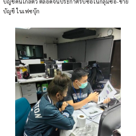
บัญชีคนใกล้ตัว ตลอดจนประกาศรับซื้อในกลุ่มซื้อ-ขาย
บัญชี ในเฟซบุ๊ก