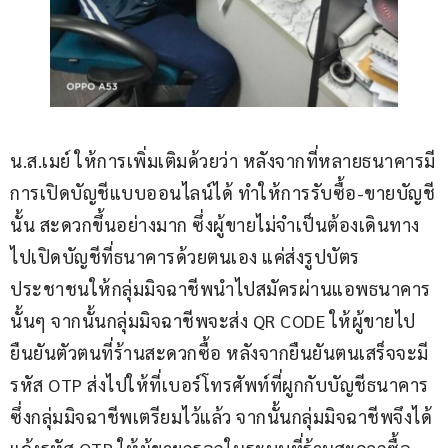
น.ส.เมย์ ให้การเพิ่มเติมด้วยว่า หลังจากที่หลายธนาคารมี
การเปิดบัญชีแบบออนไลน์ได้ ทำให้การรับซื้อ-ขายบัญชี
นั้น สะดวกขึ้นอย่างมาก ซึ่งผู้ขายไม่จำเป็นต้องเดินทาง
ไปเปิดบัญชีที่ธนาคารด้วยตนเอง แค่ส่งรูปบัตร
ประชาชนให้กลุ่มมิจฉาชีพนำไปสมัครผ่านแอพธนาคาร
นั้นๆ จากนั้นกลุ่มมิจฉาชีพจะส่ง QR CODE ให้ผู้ขายไป
ยืนยันตัวตนที่ร้านสะดวกซื้อ หลังจากยืนยันตนเสร็จจะมี
รหัส OTP ส่งไปให้ที่เบอร์โทรศัพท์ที่ผูกกับบัญชีธนาคาร
ซึ่งกลุ่มมิจฉาชีพเตรียมไว้แล้ว จากนั้นกลุ่มมิจฉาชีพจึงได้