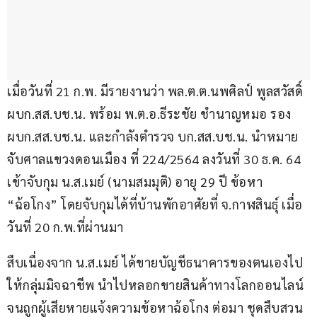
เมื่อวันที่ 21 ก.พ. มีรายงานว่า พล.ต.ต.นพศิลป์ พูลสวัสดิ์ 
ผบก.สส.บช.น. พร้อม พ.ต.อ.ธีระชัย ชำนาญหมอ รอง 
ผบก.สส.บช.น. และกำลังตำรวจ บก.สส.บช.น. นำหมาย
จับศาลแขวงดอนเมือง ที่ 224/2564 ลงวันที่ 30 ธ.ค. 64 
เข้าจับกุม น.ส.เมย์ (นามสมมุติ) อายุ 29 ปี ข้อหา 
“ฉ้อโกง” โดยจับกุมได้ที่บ้านพักอาศัยที่ จ.กาฬสินธุ์ เมื่อ
วันที่ 20 ก.พ.ที่ผ่านมา ​
สืบเนื่องจาก น.ส.เมย์ ได้ขายบัญชีธนาคารของตนเองไป
ให้กลุ่มมิจฉาชีพ นำไปหลอกขายสินค้าทางโลกออนไลน์ 
จนถูกผู้เสียหายแจ้งความข้อหาฉ้อโกง ต่อมา ชุดสืบสวน