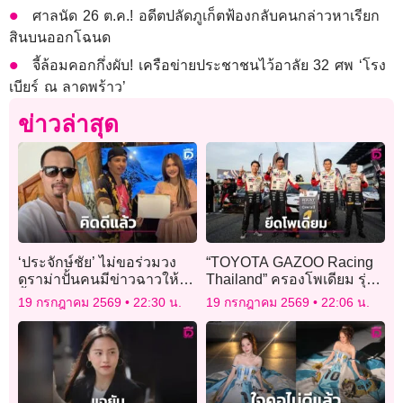
ศาลนัด 26 ต.ค.! อดีตปลัดภูเก็ตฟ้องกลับคนกล่าวหาเรียก
สินบนออกโฉนด
จี้ล้อมคอกกึ่งผับ! เครือข่ายประชาชนไว้อาลัย 32 ศพ ‘โรง
เบียร์ ณ ลาดพร้าว’
ข่าวล่าสุด
‘ประจักษ์ชัย’ ไม่ขอร่วมวง
“TOYOTA GAZOO Racing
ดราม่าปั้นคนมีข่าวฉาวให้ดัง
Thailand” ครองโพเดียม รุ่น
ย้ำคิดดีแล้ว! ไม่ได้อยากหา
TC2 และ Overall ศึก “RAAT
19 กรกฎาคม 2569
22:30 น.
19 กรกฎาคม 2569
22:06 น.
แสงอย่างเดียว
Thailand Endurance 2026”