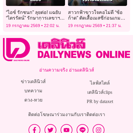
“ไอซ์ รักชนก” ลุยต่อ! แฉยับ
สาวกฟ้าขาวใจคอไม่ดี “ซ้อ
“ไตรรัตน์” รักษาการเลขาฯ
ก้าด” ตัดเสื้อเมสซีก่อนเกมชิง
กสทช. ยาว 6 ปี ลั่นรายต่อไป
ดำบอลโลก
19 กรกฎาคม 2569
22:02 น.
19 กรกฎาคม 2569
21:37 น.
ต้องโดนเช็กบิล
อ่านความจริง อ่านเดลินิวส์
ข่าวเดลินิวส์
ไลฟ์สไตล์
บทความ
เดลินิวส์clips
ดวง-หวย
PR by dataxet
ติดต่อโฆษณา
ร่วมงานกับเรา
ติดต่อเรา