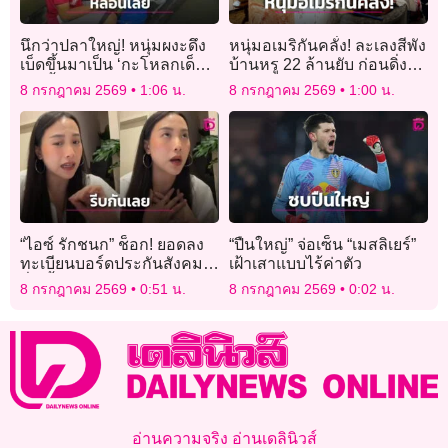
นึกว่าปลาใหญ่! หนุ่มผงะดึง
หนุ่มอเมริกันคลั่ง! ละเลงสีพัง
เบ็ดขึ้นมาเป็น ‘กะโหลกเด็ก’
บ้านหรู 22 ล้านยับ ก่อนดิ่ง
ดับเฮี้ยนนับปีหน้าวัดคืน
ทะเลสาบจมดับต่อหน้าเจ้า
8 กรกฎาคม 2569
1:06 น.
8 กรกฎาคม 2569
1:00 น.
วันพระ
หน้าที่!
“ไอซ์ รักชนก” ช็อก! ยอดลง
“ปืนใหญ่” จ่อเซ็น “เมสลิเยร์”
ทะเบียนบอร์ดประกันสังคม
เฝ้าเสาแบบไร้ค่าตัว
ต่ำเตี้ย น้อยกว่ายอดไลก์คลิป
8 กรกฎาคม 2569
0:51 น.
8 กรกฎาคม 2569
0:02 น.
ที่นอนสีชมพู!
อ่านความจริง อ่านเดลินิวส์