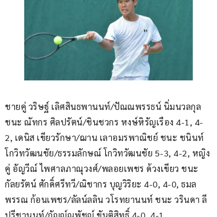
ชายคู่ วริษฐ์ เลิศสินธพานนท์/ปัณณพรรธน์ นิ่มนวลกุล 
ชนะ ณัทกร ศิลปรัตน์/ชินชวกร หงษ์หิรัญเรือง 4-1, 4-
2, เดนิส เขียวรักษา/ฌาน เลาอมรพาณิชย์ ชนะ ชนินท์ 
โกวิทวัฒนชัย/ธรรมลักษณ์ โกวิทวัฒนชัย 5-3, 4-2, หญิง
คู่ อัญวีณ์ ไพศาลภาณุวงศ์/พลอยเพชร ด้วงเขียว ชนะ 
กัลยรัตน์ ศักดิ์ศรีทวี/ณิชากร บุญวิริยะ 4-0, 4-0, ธมล
พรรณ ก้อนเพชร/ลัลน์ลลิน วโรทยานนท์ ชนะ วรินดา ลี
ปรีชานนท์/กัญญ์ณพัชญ์ ขันติสิทธิ์ 4-0, 4-1