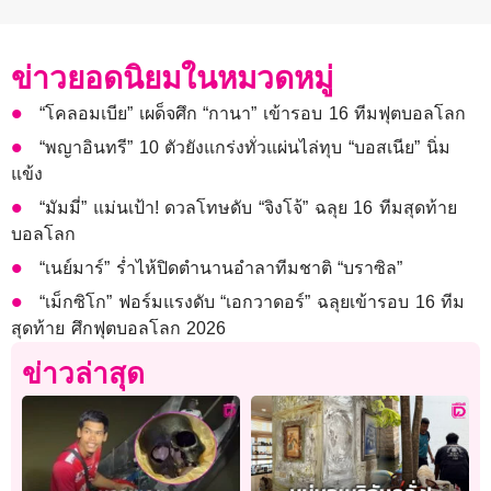
ข่าวยอดนิยมในหมวดหมู่
“โคลอมเบีย” เผด็จศึก “กานา” เข้ารอบ 16 ทีมฟุตบอลโลก
“พญาอินทรี” 10 ตัวยังแกร่งทั่วแผ่นไล่ทุบ “บอสเนีย” นิ่ม
แข้ง
“มัมมี่” แม่นเป้า! ดวลโทษดับ “จิงโจ้” ฉลุย 16 ทีมสุดท้าย
บอลโลก
“เนย์มาร์” ร่ำไห้ปิดตำนานอำลาทีมชาติ “บราซิล”
“เม็กซิโก” ฟอร์มแรงดับ “เอกวาดอร์” ฉลุยเข้ารอบ 16 ทีม
สุดท้าย ศึกฟุตบอลโลก 2026
ข่าวล่าสุด