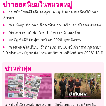
ข่าวยอดนิยมในหมวดหมู่
“เมสซี” โพสต์ไอจีขอบคุณแฟนๆ รับบาดแผลต้องใช้เวลา
เยียวยา
“กระทิงดุ” ต่อเวลาเชือด “ฟ้าขาว” คว้าแชมป์โลกสมัยสอง
“สิงโตคำราม” อัด “ตราไก่” คว้าที่ 3 บอลโลก
สหรัฐ จัดพิธีปิดฟุตบอลโลก 2026 สุดอลังการ
“กรุงเทพคริสเตียน” รัวท้ายเกมดับแชมป์เก่า “สวนกุหลาบ”
2-0 ฟาดแชมป์ลูกหนัง “กรมพลศึกษา เดลินิวส์ คัพ 2026” 18 ปี
ก
ข่าวล่าสุด
เดลินิวส์ 25 ก.ค.บิ๊กดุลแจงวุ่น
ปิดจ๊อบสยอง! รวบทันควัน