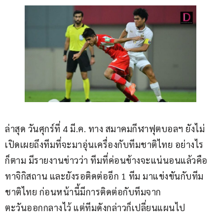
ล่าสุด วันศุกร์ที่ 4 มี.ค. ทาง สมาคมกีฬาฟุตบอลฯ ยังไม่
เปิดเผยถึงทีมที่จะมาอุ่นเครื่องกับทีมชาติไทย อย่างไร
ก็ตาม มีรายงานข่าวว่า ทีมที่ค่อนข้างจะแน่นอนแล้วคือ 
ทาจิกิสถาน และยังรอติดต่ออีก 1 ทีม มาแข่งขันกับทีม
ชาติไทย ก่อนหน้านี้มีการติดต่อกับทีมจาก
ตะวันออกกลางไว้ แต่ทีมดังกล่าวก็เปลี่ยนแผนไป