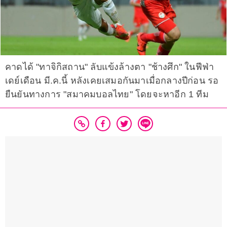
คาดได้ "ทาจิกิสถาน" ลับแข้งล้างตา "ช้างศึก" ในฟีฟ่า
เดย์เดือน มี.ค.นี้ หลังเคยเสมอกันมาเมื่อกลางปีก่อน รอ
ยืนยันทางการ "สมาคมบอลไทย" โดยจะหาอีก 1 ทีม