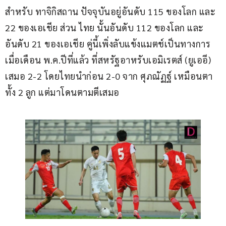
สำหรับ ทาจิกิสถาน ปัจจุบันอยู่อันดับ 115 ของโลก และ 
22 ของเอเชีย ส่วน ไทย นั้นอันดับ 112 ของโลก และ
อันดับ 21 ของเอเชีย คู่นี้เพิ่งลับแข้งแมตช์เป็นทางการ 
เมื่อเดือน พ.ค.ปีที่แล้ว ที่สหรัฐอาหรับเอมิเรตส์ (ยูเออี) 
เสมอ 2-2 โดยไทยนำก่อน 2-0 จาก ศุภณัฏฐ์ เหมือนตา 
ทั้ง 2 ลูก แต่มาโดนตามตีเสมอ