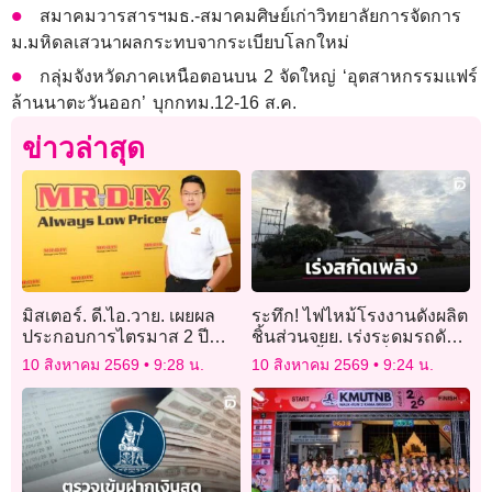
สมาคมวารสารฯมธ.-สมาคมศิษย์เก่าวิทยาลัยการจัดการ
ม.มหิดลเสวนาผลกระทบจากระเบียบโลกใหม่
กลุ่มจังหวัดภาคเหนือตอนบน 2 จัดใหญ่ ‘อุตสาหกรรมแฟร์
ล้านนาตะวันออก’ บุกกทม.12-16 ส.ค.
ข่าวล่าสุด
มิสเตอร์. ดี.ไอ.วาย. เผยผล
ระทึก! ไฟไหม้โรงงานดังผลิต
ประกอบการไตรมาส 2 ปี
ชิ้นส่วนจยย. เร่งระดมรถดับ
2569 รายได้เติบโต 17.8%
เพลิงฉีดน้ำสกัดหวั่นลุกลาม
10 สิงหาคม 2569
9:28 น.
10 สิงหาคม 2569
9:24 น.
กำไรสุทธิเพิ่มขึ้น 19.4%