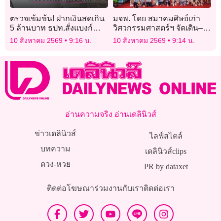
ตรวจเข้มข้น! ฝากเงินสดเกิน
มจพ. โดย สมาคมศิษย์เก่า
5 ล้านบาท ธปท.สั่งแบงก์
วิศวกรรมศาสตร์ฯ จัดเดิน–วิ่ง
สแกนธุรกรรมผิดปกติ
2 พระราม ประจำปี 2569
10 สิงหาคม 2569
9:16 น.
10 สิงหาคม 2569
9:14 น.
สร้างสุขภาพ สานสัมพันธ์
ชุมชน
อ่านความจริง อ่านเดลินิวส์
ข่าวเดลินิวส์
ไลฟ์สไตล์
บทความ
เดลินิวส์clips
ดวง-หวย
PR by dataxet
ติดต่อโฆษณา
ร่วมงานกับเรา
ติดต่อเรา