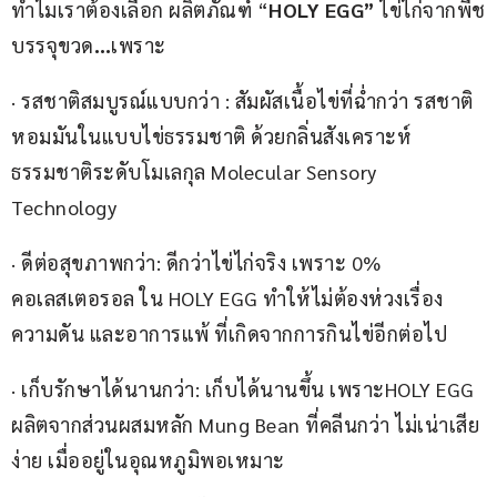
ทำไมเราต้องเลือก ผลิตภัณฑ์ “
HOLY EGG” 
ไข่ไก่จากพืช
บรรจุขวด
…
เพราะ
· รสชาติสมบูรณ์แบบกว่า : สัมผัสเนื้อไข่ที่ฉ่ำกว่า รสชาติ
หอมมันในแบบไข่ธรรมชาติ ด้วยกลิ่นสังเคราะห์
ธรรมชาติระดับโมเลกุล Molecular Sensory 
Technology
· ดีต่อสุขภาพกว่า: ดีกว่าไข่ไก่จริง เพราะ 0% 
คอเลสเตอรอล ใน HOLY EGG ทำให้ไม่ต้องห่วงเรื่อง
ความดัน และอาการแพ้ ที่เกิดจากการกินไข่อีกต่อไป
· เก็บรักษาได้นานกว่า: เก็บได้นานขึ้น เพราะHOLY EGG 
ผลิตจากส่วนผสมหลัก Mung Bean ที่คลีนกว่า ไม่เน่าเสีย
ง่าย เมื่ออยู่ในอุณหภูมิพอเหมาะ