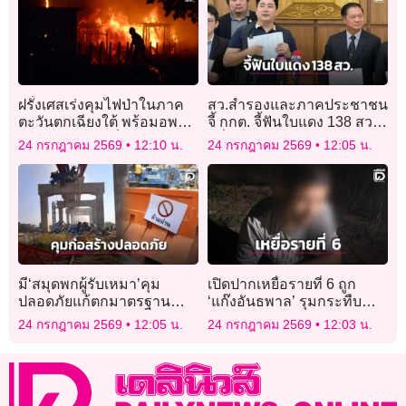
ฝรั่งเศสเร่งคุมไฟป่าในภาค
สว.สำรองและภาคประชาชน
ตะวันตกเฉียงใต้ พร้อมอพยพ
จี้ กกต. จี้ฟันใบแดง 138 สว.
ประชาชนนับหมื่น
หวั่นข่าวลือมติ 5:2 ให้หลุด
24 กรกฎาคม 2569
12:10 น.
24 กรกฎาคม 2569
12:05 น.
มี‘สมุดพกผู้รับเหมา’คุม
เปิดปากเหยื่อรายที่ 6 ถูก
ปลอดภัยแก้ตกมาตรฐาน
‘แก๊งอันธพาล’ รุมกระทืบ
ก่อสร้างรัฐได้จริง?
กลางถนนเมืองพิษณุโลกเย้ย
24 กรกฎาคม 2569
12:05 น.
24 กรกฎาคม 2569
12:03 น.
กฎหมาย