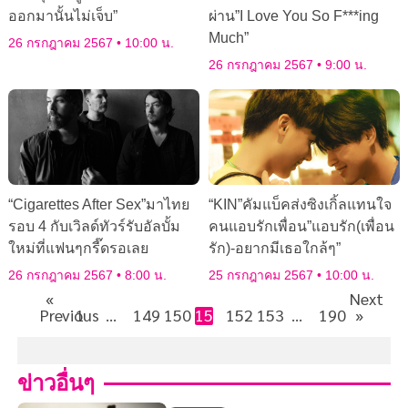
ออกมานั้นไม่เจ็บ”
ผ่าน”I Love You So F***ing
Much”
26 กรกฎาคม 2567
10:00 น.
26 กรกฎาคม 2567
9:00 น.
“Cigarettes After Sex”มาไทย
“KIN”คัมแบ็คส่งซิงเกิ้ลแทนใจ
รอบ 4 กับเวิลด์ทัวร์รับอัลบั้ม
คนแอบรักเพื่อน”แอบรัก(เพื่อน
ใหม่ที่แฟนๆกรี๊ดรอเลย
รัก)-อยากมีเธอใกล้ๆ”
26 กรกฎาคม 2567
8:00 น.
25 กรกฎาคม 2567
10:00 น.
«
Next
Previous
1
…
149
150
151
152
153
…
190
»
ข่าวอื่นๆ