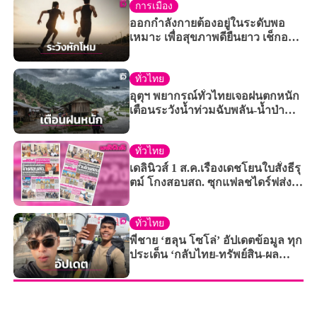
การเมือง
ออกกำลังกายต้องอยู่ในระดับพอ
เหมาะ เพื่อสุขภาพดียืนยาว เช็กอา
การ อย่างไหนเรียกว่าหนักเกินไป
ทั่วไทย
อุตุฯ พยากรณ์ทั่วไทยเจอฝนตกหนัก
เตือนระวังน้ำท่วมฉับพลัน-น้ำป่า
หลาก
ทั่วไทย
เดลินิวส์ 1 ส.ค.เรืองเดชโยนใบสั่งธีรุ
ตม์ โกงสอบสถ. ซุกแฟลชไดร์ฟส่ง
ดร.วิน
ทั่วไทย
พี่ชาย ‘ฮลุน โซโล่’ อัปเดตข้อมูล ทุก
ประเด็น ‘กลับไทย-ทรัพย์สิน-ผล
ชันสูตร’