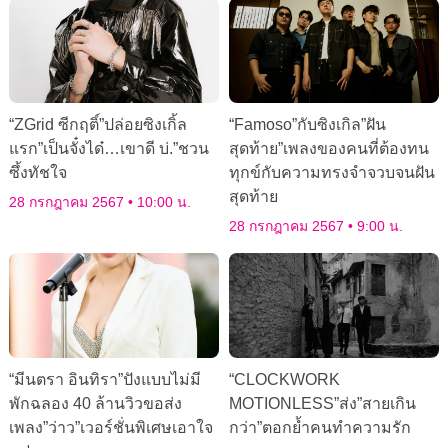
“ZGrid ซีกฤติ์”ปล่อยซิงเกิ้ล
“Famoso”กับซิงเกิล”ฝัน
แรก”เป็นจั๋งได๋…เขาดี บ่.”ชวน
สุดท้าย”เพลงของคนที่ต้องทน
ซึ้งทัชใจ
ทุกข์กับความทรงจำจวบจนฝัน
สุดท้าย
28 กรกฎาคม 2567
10:00 น.
28 กรกฎาคม 2567
9:00 น.
“มีนตรา อินทิรา”ปังแบบไม่มี
“CLOCKWORK
พักฉลอง 40 ล้านวิวขอส่ง
MOTIONLESS”ส่ง”สายเกิน
เพลง”ว่าว”เวอร์ชั่นพิเศษเอาใจ
กว่า”ตอกย้ำคนทำความรัก