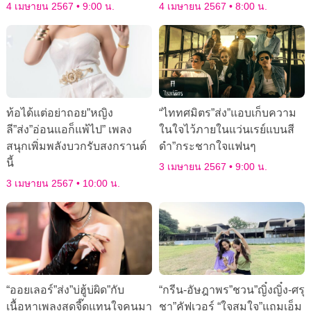
4 เมษายน 2567
9:00 น.
4 เมษายน 2567
8:00 น.
ท้อได้แต่อย่าถอย”หญิง
“ไททศมิตร”ส่ง”แอบเก็บความ
ลี”ส่ง”อ่อนแอก็แพ้ไป” เพลง
ในใจไว้ภายในแว่นเรย์แบนสี
สนุกเพิ่มพลังบวกรับสงกรานต์
ดำ”กระชากใจแฟนๆ
นี้
3 เมษายน 2567
9:00 น.
3 เมษายน 2567
10:00 น.
“ออยเลอร์”ส่ง”บ่ฮู้บ่ผิด”กับ
“กรีน-อัษฎาพร”ชวน”ญิ๋งญิ๋ง-ศรุ
เนื้อหาเพลงสุดจี๊ดแทนใจคนมา
ชา”คัฟเวอร์ “ใจสมใจ”แถมเอ็ม