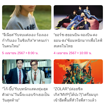
“จีเนียส”รับจบแต่งเอง ร้องเอง
“ยอร์ช-ฮยอนบิน-จองบิน-ดง
กำกับเอง ในซิงเกิล”หาคนเก่า
ยอน-ฮง”ซ้อมหนักมากเพื่อไลฟ์
ในคนใหม่”
สเตจในไทย
5 เมษายน 2567
8:00 น.
4 เมษายน 2567
10:00 น.
“โก้-บี๊บ”รับบทนักแสดงทุ่มสุด
“ZOLAR”ปล่อยซิล
ตัวผ่าน”วันนี้จะแอบรักเธอเป็น
เกิล”MVP(ได้ป่ะ?)”เตรียมบุก
วันสุดท้าย”
เข้ายึดพื้นที่หัวใจพี่สาวแล้ว