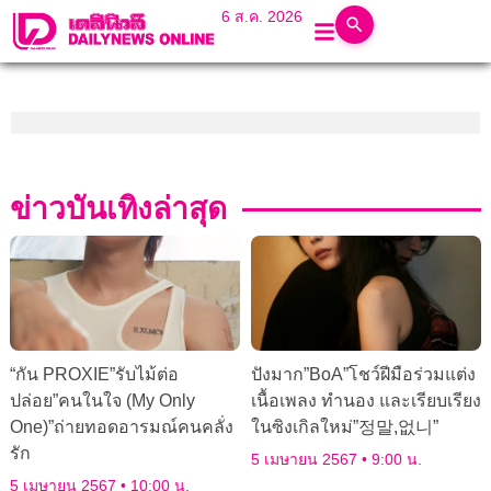
6 ส.ค. 2026
ข่าวบันเทิงล่าสุด
“กัน PROXIE”รับไม้ต่อ
ปังมาก”BoA”โชว์ฝีมือร่วมแต่ง
ปล่อย”คนในใจ (My Only
เนื้อเพลง ทำนอง และเรียบเรียง
One)”ถ่ายทอดอารมณ์คนคลั่ง
ในซิงเกิลใหม่”정말,없니”
รัก
5 เมษายน 2567
9:00 น.
5 เมษายน 2567
10:00 น.