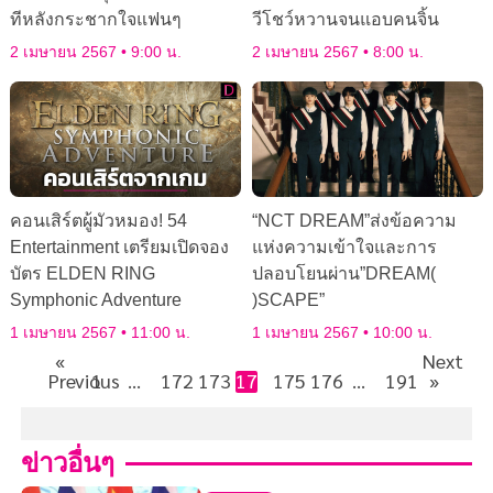
ทีหลังกระชากใจแฟนๆ
วีโชว์หวานจนแอบคนจิ้น
2 เมษายน 2567
9:00 น.
2 เมษายน 2567
8:00 น.
คอนเสิร์ตผู้มัวหมอง! 54
“NCT DREAM”ส่งข้อความ
Entertainment เตรียมเปิดจอง
แห่งความเข้าใจและการ
บัตร ELDEN RING
ปลอบโยนผ่าน”DREAM(
Symphonic Adventure
)SCAPE”
1 เมษายน 2567
11:00 น.
1 เมษายน 2567
10:00 น.
«
Next
Previous
1
…
172
173
174
175
176
…
191
»
ข่าวอื่นๆ