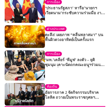
การเมือง
‘ประธานรัฐสภา’ หารือ’นายกฯ
เวียดนาม’กระชับความร่วมมือ งาน
นิติบัญญัติ เน้นป้องกัน – ปราบปราม
ยาเสพติด
ต่างประเทศ
ตะลึง! เผยภาพ “คลื่นพลาสมา” บน
พื้นผิวดวงอาทิตย์เป็นครั้งแรก
การเมือง
‘มท.’เคลียร์ ‘พีมูฟ’ ลงตัว – ยุติ
ชุมนุม เคาะนัดถกคณะอนุฯร่วมแก้
ปัญหาที่ดินทำกิน 19 ส.ค.นี้
ท้องถิ่น
อัยการภาค 2 จัดกิจกรรมบริจาค
โลหิต ถวายเป็นพระราชกุศลฯ
พร้อมเปิดให้ประชาชนเข้าชมห้อง
ทรงงานของพระองค์ภา