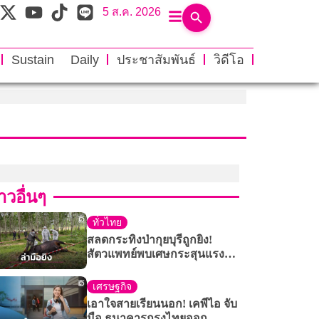
5 ส.ค. 2026
Sustain Daily
ประชาสัมพันธ์
วิดีโอ
าวอื่นๆ
ทั่วไทย
สลดกระทิงป่ากุยบุรีถูกยิง!
สัตวแพทย์พบเศษกระสุนแรง
ดันสูงฝังอก เร่งล่าตัวคนร้าย
เศรษฐกิจ
เอาใจสายเรียนนอก! เคพีไอ จับ
มือ ธนาคารกรุงไทยออก