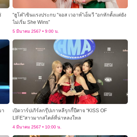
่
“ฮูโต๋”เขินแรงประกบ “จอส เวอาห์”เอ็มวี “อกหักตั้งแต่ยัง
ไม่เริ่ม She Wins”
5 มีนาคม 2567
9:00 น.
มา
เปิดวาร์ปเกิร์ลกรุ๊ปเกาหลีรุกกี้ปีศาจ “KISS OF
LIFE”สาวมากสไตล์ที่น่าหลงใหล
4 มีนาคม 2567
10:00 น.