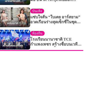
“GEN U INTER”
บันเทิง
แซ่บใจสั่น “ใบเตย อาร์สยาม”
อวดเรือนร่างสุดเซ็กซี่ในชุด
ลูกไม้สุดเย้ายวน แฟนๆแห่ไลก์
หนักมาก
ท้องถิ่น
โรงเรียนนานาชาติ TCE
กำแพงเพชร สร้างชื่อบนเวที
โลก ผู้บริหารขึ้นบรรยาย “2026
Youth Pulse” ณ ฮ่องกง