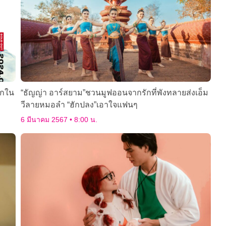
รกใน
“ธัญญ่า อาร์สยาม”ชวนมูฟออนจากรักที่พังทลายส่งเอ็ม
วีลายหมอลำ “ฮักปลง”เอาใจแฟนๆ
6 มีนาคม 2567
8:00 น.