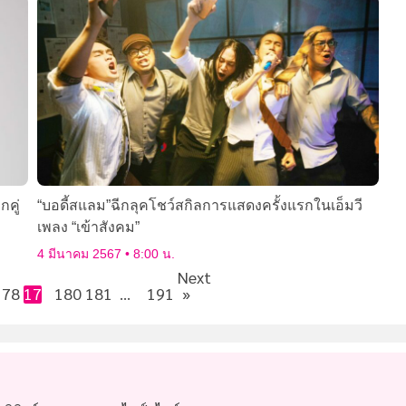
กคู่
“บอดี้สแลม”ฉีกลุคโชว์สกิลการแสดงครั้งแรกในเอ็มวี
เพลง “เข้าสังคม”
4 มีนาคม 2567
8:00 น.
Next
178
179
180
181
…
191
»