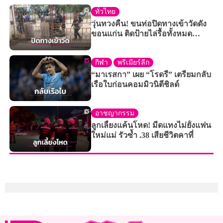
ทั่วไทย
วุ่นทวงคืน! ขนท่อปิดทางเข้าวัดดัง
ขอนแก่น ติดป้ายไล่รื้อทั้งหมด
ภายใน 15 วัน
กีฬา
พรีเมียร์ลีก
“มาเรสกา” เผย “โรดรี” เตรียมกลับ
เรือใบก่อนคอมมิวนิตีชิลด์
อาชญากรรม
ลูกเลี้ยงแค้นโหด! มีดแทงไม่ยั้งแฟน
ใหม่แม่ รัวซ้ำ .38 เสียชีวิตคาที่