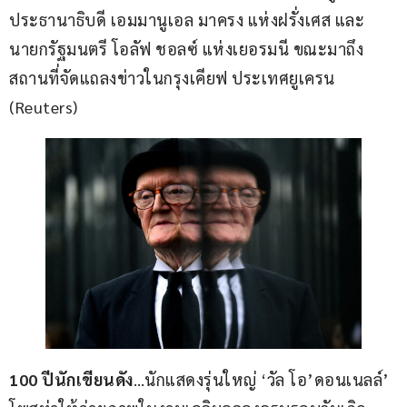
ประธานาธิบดี เอมมานูเอล มาครง แห่งฝรั่งเศส และ
นายกรัฐมนตรี โอลัฟ ชอลซ์ แห่งเยอรมนี ขณะมาถึง
สถานที่จัดแถลงข่าวในกรุงเคียฟ ประเทศยูเครน 
(Reuters)
100 ปีนักเขียนดัง
…นักแสดงรุ่นใหญ่ ‘วัล โอ’ดอนเนลล์’ 