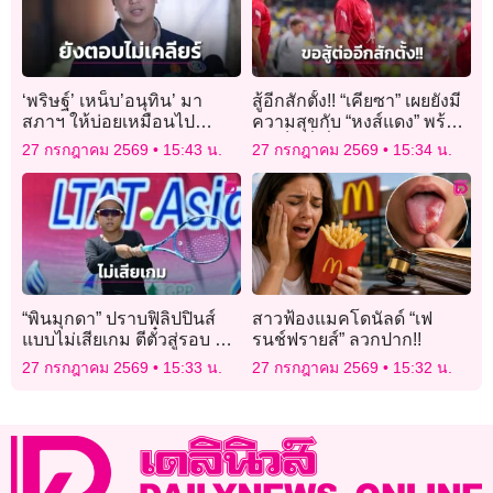
‘พริษฐ์’ เหน็บ’อนุทิน’ มา
สู้อีกสักตั้ง!! “เคียซา” เผยยังมี
สภาฯ ให้บ่อยเหมือนไป
ความสุขกับ “หงส์แดง” พร้อม
รร.พูลแมน ขอให้ดีเอสไอ
ทำเต็มที่เพื่อโอกาสลงสนาม
27 กรกฎาคม 2569
15:43 น.
27 กรกฎาคม 2569
15:34 น.
ตรวจสอบกล้องวงจรปิด
ช่วยทีม
“พินมุกดา” ปราบฟิลิปปินส์
สาวฟ้องแมคโดนัลด์ “เฟ
แบบไม่เสียเกม ตีตั๋วสู่รอบ 16
รนช์ฟรายส์” ลวกปาก!!
คน ศึกแอลทีเอที เอทีเอฟ เอ
27 กรกฎาคม 2569
15:33 น.
27 กรกฎาคม 2569
15:32 น.
เชียน