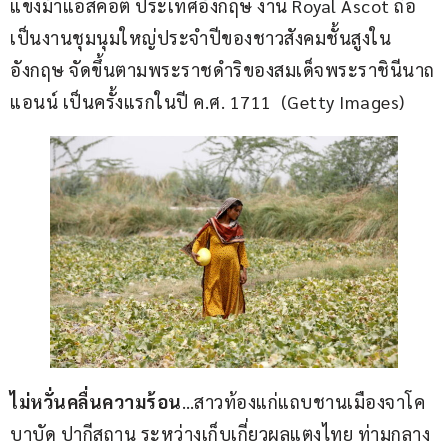
แข่งม้าแอสคอต ประเทศอังกฤษ งาน Royal Ascot ถือ
เป็นงานชุมนุมใหญ่ประจำปีของชาวสังคมชั้นสูงใน
อังกฤษ จัดขึ้นตามพระราชดำริของสมเด็จพระราชินีนาถ
แอนน์ เป็นครั้งแรกในปี ค.ศ. 1711  (Getty Images)
ไม่หวั่นคลื่นความร้อน
…สาวท้องแก่แถบชานเมืองจาโค
บาบัด ปากีสถาน ระหว่างเก็บเกี่ยวผลแตงไทย ท่ามกลาง