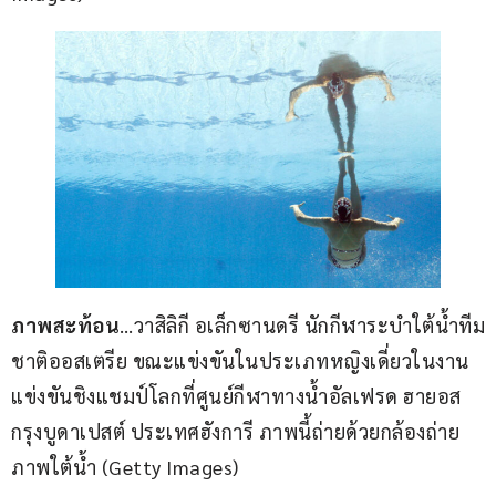
ภาพสะท้อน
…วาสิลิกี อเล็กซานดรี นักกีฬาระบำใต้น้ำทีม
ชาติออสเตรีย ขณะแข่งขันในประเภทหญิงเดี่ยวในงาน
แข่งขันชิงแชมป์โลกที่ศูนย์กีฬาทางน้ำอัลเฟรด ฮายอส 
กรุงบูดาเปสต์ ประเทศฮังการี ภาพนี้ถ่ายด้วยกล้องถ่าย
ภาพใต้น้ำ (Getty Images)