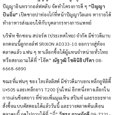
ปัญญาอินทรากอล์ฟคลับ จัดทำโครงการดี ๆ 
“ปัญญา 
ปันอิ่ม”
 เปิดขายปาท่องโก๋ที่หน้าปัญญาวิลเลจ หารายได้
ทำอาหารส่งมอบให้กับบุคลากรทางการแพทย์
บริษัท ซิกซอน สปอร์ต (ประเทศไทย) จำกัด มีข่าวดีมาบ
อกตอนนี้ลูกกอล์ฟ SRIXON AD333-10 ออกวางสู่ท้อง
ตลาดแล้ว แฟน ๆ หาเลือกซื้อได้ผู้แทนจำหน่ายทั่วไทย 
หรือสอบถามได้ที่ “โอ๊ต” 
ณัฐวุฒิ โชตินิธิปรีดา
 08-
6668-6890
ขณะที่แฟนๆ ของ ไทเทิลลิสต์ มีข่าวดีมาบอกเหล็กยูทิลิตี้ 
U•505 และเหล็กยาว T200 รุ่นใหม่ อีกหนึ่งทางเลือกใน
การเล่นช็อตยาว ที่ช่วยเพิ่มมุมเหิน สปินท์ และระยะทาง 
สั่งซื้อแบบคัสตอมได้แล้ววันนี้ และวางตลาดต้นเดือน
ตุลาคมนี้ กดไปถามได้ที่ “มี่” 
วัชระ กาฬภักดี
 09-7221-