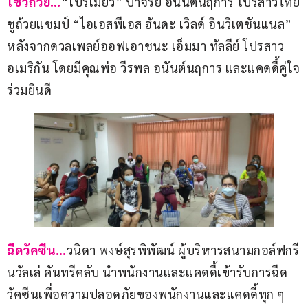
โชว์ถ้วย…
“โปรเมียว” ปาจรีย์ อนันต์นฤการ โปรสาวไทย
ชูถ้วยแชมป์ “ไอเอสพีเอส ฮันดะ เวิลด์ อินวิเตชันแนล” 
หลังจากดวลเพลย์ออฟเอาชนะ เอ็มมา ทัลลีย์ โปรสาว
อเมริกัน โดยมีคุณพ่อ วีรพล อนันต์นฤการ และแคดดี้คู่ใจ
ร่วมยินดี
ฉีดวัคซีน…
วนิดา พงษ์สุรพิพัฒน์ ผู้บริหารสนามกอล์ฟกรี
นวัลเล่ คันทรีคลับ นำพนักงานและแคดดี้เข้ารับการฉีด
วัคซีนเพื่อความปลอดภัยของพนักงานและแคดดี้ทุก ๆ 