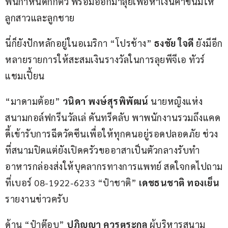
พ้นกำหนดกักตัว พร้อมออกมาลุยเพื่อหาเงินค่าขนมให้
ลูกสาวและลูกชาย
นี่ก็ยังปักหลักอยู่ในอเมริกา “โปรช้าง” 
ธงชัย ใจดี
 ยังมีอีก
หลายรายการให้สะสมเงินรางวัลในการลุยพีจีเอ ทัวร์ 
แชมเปี้ยน
“มาดามต้อย” 
วนิดา พงษ์สุรพิพัฒน์
 นายหญิงแห่ง
สนามกอล์ฟกรีนวัลเล่ คันทรีคลับ พาพนักงานรวมถึงแคด
ดี้เข้ารับการฉีดวัคซีนเพื่อให้ทุกคนอยู่รอดปลอดภัย ช่วง
ที่สนามปิดแต่ยังเปิดครัวขออาสาเป็นตัวกลางรับทำ
อาหารกล่องส่งให้บุคลากรทางการแพทย์ สดใจกดไปถาม
ที่เบอร์ 08-1922-6233 “ป๋าชาติ” 
เดชธนชาติ ทองเย็น
รายงานข่าวครับ
ด้าน “ป๋าต๊อบ” 
ปฏิญญา ควรตระกูล
 ผู้บริหารสนาม