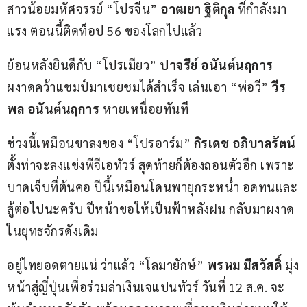
สาวน้อยมหัศจรรย์ “โปรจีน” 
อาฒยา ฐิติกุล 
ที่กำลังมา
แรง ตอนนี้ติดท็อป 56 ของโลกไปแล้ว
ย้อนหลังยินดีกับ “โปรเมียว” 
ปาจรีย์ อนันต์นฤการ 
ผงาดคว้าแชมป์มาเชยชมได้สำเร็จ เล่นเอา “พ่อวี” 
วีร
พล อนันต์นฤการ
 หายเหนื่อยทันที
ช่วงนี้เหมือนขาลงของ “โปรอาร์ม” 
กิรเดช อภิบาลรัตน์
ตั้งท่าจะลงแข่งพีจีเอทัวร์ สุดท้ายก็ต้องถอนตัวอีก เพราะ
บาดเจ็บที่ต้นคอ ปีนี้เหมือนโดนพายุกระหน่ำ อดทนและ
สู้ต่อไปนะครับ ปีหน้าขอให้เป็นฟ้าหลังฝน กลับมาผงาด
ในยุทธจักรดังเดิม
อยู่ไทยอดตายแน่ ว่าแล้ว “โลมายักษ์” 
พรหม มีสวัสดิ์
 มุ่ง
หน้าสู่ญี่ปุ่นเพื่อร่วมล่าเงินเจแปนทัวร์ วันที่ 12 ส.ค. จะ