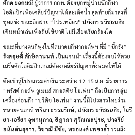
ศักด ยอดมณี
 ผู้ว่าการ กกท. ต้องบุกหมู่บ้านนักกีฬา
โอลิมปิกเพื่อเคลียร์ปัญหาให้สะเด็ดน้ำ สุดท้ายก็มาลงที่
ชุดแข่ง ขณะอีกฝ่าย “โปรเหมียว” 
ปภังกร ธวัชธนกิจ
เดินหน้าเล่นเพื่อรับใช้ชาติ ไม่มีเสียงเรียกร้องใด
ขณะที่บางคนก็พุ่งไปที่สมาคมกีฬากอล์ฟฯ ที่มี “บิ๊กรัง” 
รังสฤษดิ์ ลักษิตานนท์
 เป็นแกนนำ เรื่องนี้ต้องจบให้สวย 
เสร็จศึกโอลิมปิกเกมส์ต้องเคลียร์ปัญหาทั้งหมดให้ได้
ตัดเข้าสู่โปรแกรมล่าเงิน ระหว่าง 12-15 ส.ค. มีรายการ 
“ทรัสต์ กอล์ฟ วูเมนส์ สกอตติช โอเพ่น” ถือเป็นการอุ่น
เครื่องก่อนถึง “บริติช โอเพ่น” งานนี้มีโปรสาวไทยร่วม
หลายคนอาทิ 
พริมา ธรรมรักษ์, ปภังกร ธวัชธนกิจ, โมรี
ยา-เอรียา จุฑานุกาล, ธิฎาภา สุวัณณะปุระ, ปาจรีย์ 
อนันต์นฤการ, วิชาณี มีชัย, พรอนงค์ เพชรล้ำ
 รวมถึง