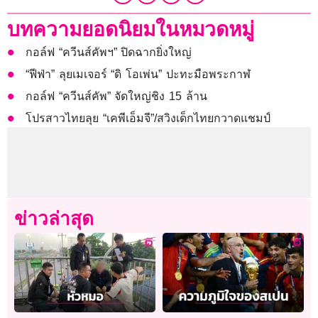
บทความยอดนิยมในหมวดหมู่
กอล์ฟ “ควีนส์คัพฯ” ปิดฉากยิ่งใหญ่
“ฟีฟ่า” ลุยเมเจอร์ “ดิ โอเพ่น” ปะทะมือพระกาฬ
กอล์ฟ “ควีนส์คัพ” จัดใหญ่ชิง 15 ล้าน
โปรสาวไทยลุย “เคพีเอ็มจี”/สวิงเด็กไทยกวาดแชมป์
ข่าวล่าสุด