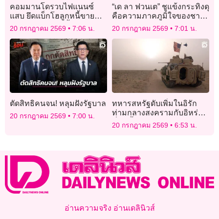
คอมมานโดรวบไฟแนนซ์
“เด ลา ฟวนเต” ชูแข้งกระทิงดุ
แสบ ยึดแบ็กโฮลูกหนี้ขาย
คือความภาคภูมิใจของชาว
นายทุน อ้างจอดทิ้งไว้นาน
สเปน
20 กรกฎาคม 2569
7:06 น.
20 กรกฎาคม 2569
7:01 น.
ตัดสิทธิคนจน! หลุมฝังรัฐบาล
ทหารสหรัฐดับเพิ่มในอิรัก
ท่ามกลางสงครามกับอิหร่าน
20 กรกฎาคม 2569
7:00 น.
ที่ยืดเยื้อ
20 กรกฎาคม 2569
6:53 น.
อ่านความจริง อ่านเดลินิวส์