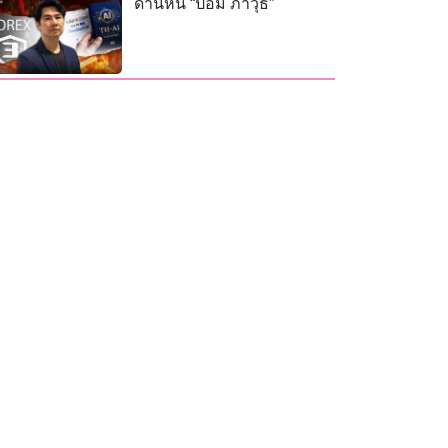
ด่านหิน “ป้อม ภาวุธ”