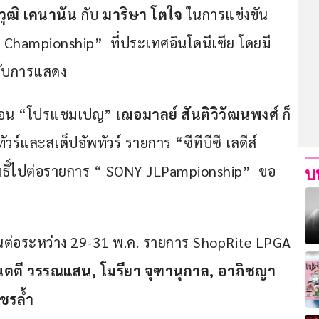
วุฒิ เคนานัน
 กับ 
มาริษา โตใจ
 ในการแข่งขัน 
Championship”  ที่ประเทศอินโดนีเซีย โดยมี 
กับการแสดง 
ก่อน “โปรแชมเปญ” 
เฌอมาลย์ สันติวิวัฒนพงศ์
 ก็
ร์และสเต็ปอัพทัวร์ รายการ “ซีทีบีซี เลดีส์ 
สิทธิ์ไปต่อรายการ “ SONY JLPampionship”  ขอ
บ
กันต่อระหว่าง 29-31 พ.ค. รายการ ShopRite LPGA 
นตตี วรรณแสน, โมรียา จุฑานุกาล, อาภิชญา 
พชรล้ำ