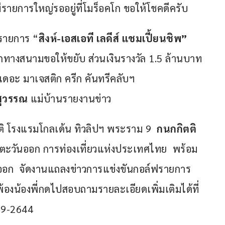
ีรายการใหญ่รออยู่ที่โมร็อคโก ขอให้โชคดีครับ 
ฟรายการ “
สิงห์-เอสเอที เลดีส์ แชมเปี้ยนชิพ”  
ากทางสนามขอให้ขยับ ส่วนเงินรางวัล 1.5 ล้านบาท 
ามเดอะ มาเจสติก ครีก คันทรีคลับฯ 
สุวรรณ
 แม่บ้านรายงานข่าว 
ชาติ โรงแรมโกลเด้น ทิวลิปฯ พระราม 9  
กนกกิตติ
คตะวันออก การท่องเที่ยวแห่งประเทศไทย  พร้อม
อก  จัดงานแถลงข่าวการแข่งขันกอล์ฟรายการ 
้องน้องพี่กดไปสอบถามรายละเอียดเพิ่มเติมได้ที่ 
89-2644 