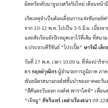
ผิดหวังกลับมาจูนวงสวิงกันใหม่ เดือนหน้าม
เกิดเหตุจำเป็นต้องเลื่อนการแข่งขันกอล์
จาก 20-22 พ.ค. ไปเป็น 3-5 มิ.ย. เนื่องจ
และสังเวียนยังปักหมุดเอาไว้ที่เดิม ที่สน
จ.ประจวบคีรีขันธ์ “โปรเปิ้ล” 
ษาริณี เล็ก
วันที่ 27 พ.ค. เวลา 10.00 น. ที่ห้องปาริ
กา กฤตย์วุฒิกร
 ผู้อำนวยการภูมิภาค ภา
พันธมิตรสนามกอล์ฟชั้นนำของภาคตะวันอ
“สีสันตะวันออก กอล์ฟ พาราไดซ์” เพื่อนพ
“เจ๊หมู” 
ธัชรินทร์ เหล่าเรืองธนา
 09-22