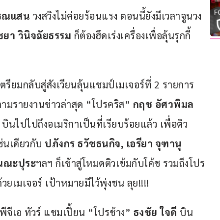
รรณแสน
 วงสวิงไม่ค่อยร้อนแรง ตอนนี้ยังมีเวลาจูนวง
ิชยา วินิจฉัยธรรม 
ก็ต้องฮึดเร่งเครื่องเพื่อลุ้นรุกกี้ 
รียมกลับสู่สังเวียนลุ้นแชมป์เมเจอร์ที่ 2 รายการ 
. ตามรายงานข่าวล่าสุด “โปรคริส” 
กฤช อัศวพิมล
 บินไปไปถึงอเมริกาเป็นที่เรียบร้อยแล้ว เพื่อติว
นเดียวกับ 
ปภังกร ธวัชธนกิจ, เอรียา จุฑานุ
ัณณะปุระ
ฯลฯ ก็เข้าสู่โหมดติวเข้มกับโค้ช รวมถึงโปร
วยเมเจอร์ เป้าหมายมีไว้พุ่งชน ลุย!!!! 
จีเอ ทัวร์ แชมเปี้ยน “โปรช้าง” 
ธงชัย ใจดี
 บิน