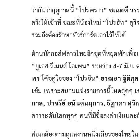
ว่ากันว่าฤดูกาลนี้ “โปรพราว” 
ชเนตตี ว
สวิงให้เข้าที่ ขณะที่น้องใหม่ “โปรฮัท” 
สุว
รวมถึงต้องรักษาทัวร์การ์ดเอาไว้ให้ได้ 
ด้านนักกอล์ฟสาวไทยอีกชุดที่หยุดพักเพื่อเต
“ยูเอส วีเมนส์ โอเพ่น” ระหว่าง 4-7 มิ.ย
พร 
โค้ชคู่ใจของ “โปรจีน” 
อาฒยา ฐิติกุล
เข้ม เพราะสนามแข่งรายการนี้โหดสุดๆ เช่
กาล, ปาจรีย์ อนันต์นฤการ, ธิฎาภา สุว
สาวระดับโลกทุกๆ คนที่มีชื่อลงล่าเงินและถ้
ส่องกล้องตามดูผลงานหนึ่งเดียวของไทยในพี