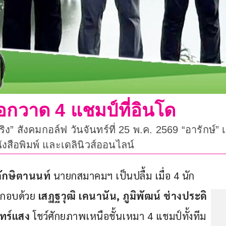
่อกวาด 4 แชมป์ที่อินโด
ง” สังคมกอล์ฟ วันจันทร์ที่ 25 พ.ค. 2569 “อารักษ์”
นังสือพิมพ์ และเดลินิวส์ออนไลน์
 ลักษิตานนท์
 นายกสมาคมฯ เป็นปลื้ม เมื่อ 4 นัก
กอบด้วย 
เสฏฐวุฒิ เคนานัน, ภูมิพัฒน์ ช่างประดิ
ทร์แสง 
โชว์ศักยภาพเหนือชั้นเหมา 4 แชมป์ทั้งทีม