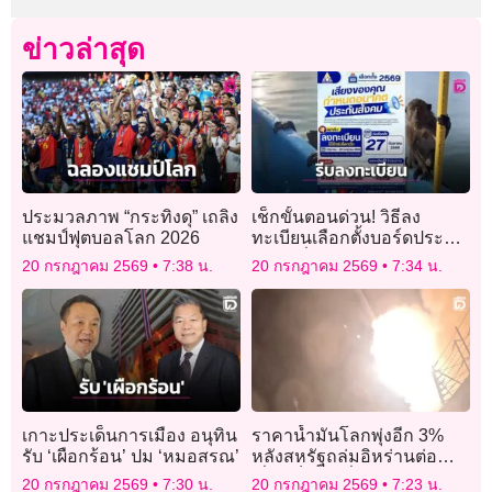
ข่าวล่าสุด
ประมวลภาพ “กระทิงดุ” เถลิง
เช็กขั้นตอนด่วน! วิธีลง
แชมป์ฟุตบอลโลก 2026
ทะเบียนเลือกตั้งบอร์ดประกัน
สังคม ยื่นง่าย 24 ชม. เตรียม
20 กรกฎาคม 2569
7:38 น.
20 กรกฎาคม 2569
7:34 น.
เอกสารให้พร้อมก่อนเสีย
สิทธิ!
เกาะประเด็นการเมือง อนุทิน
ราคาน้ำมันโลกพุ่งอีก 3%
รับ ‘เผือกร้อน’ ปม ‘หมอสรณ’
หลังสหรัฐถล่มอิหร่านต่อ
เนื่องเป็นคืนที่ 9
20 กรกฎาคม 2569
7:30 น.
20 กรกฎาคม 2569
7:23 น.