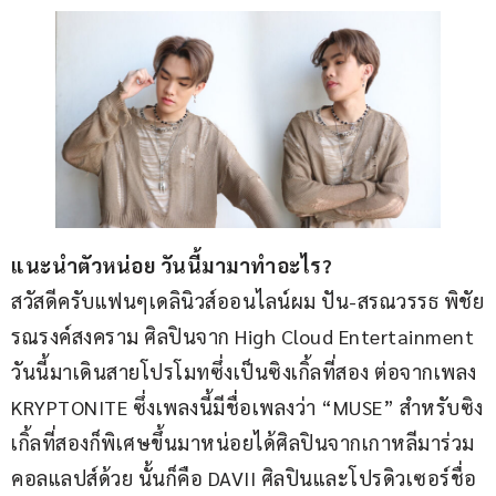
แนะนำตัวหน่อย วันนี้มามาทำอะไร?
สวัสดีครับแฟนๆเดลินิวส์ออนไลน์ผม ปัน-สรณวรรธ พิชัย
รณรงค์สงคราม ศิลปินจาก High Cloud Entertainment 
วันนี้มาเดินสายโปรโมทซึ่งเป็นซิงเกิ้ลที่สอง ต่อจากเพลง 
KRYPTONITE ซึ่งเพลงนี้มีชื่อเพลงว่า “MUSE” สำหรับซิง
เกิ้ลที่สองก็พิเศษขึ้นมาหน่อยได้ศิลปินจากเกาหลีมาร่วม
คอลแลปส์ด้วย นั้นก็คือ DAVII ศิลปินและโปรดิวเซอร์ชื่อ