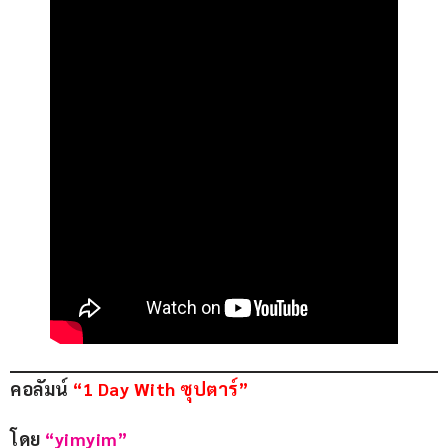
คอลัมน์ 
“1 Day With ซุปตาร์”
โดย
 “yimyim”