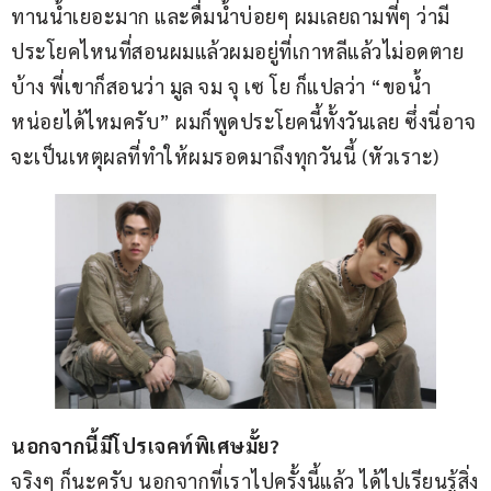
ทานน้ำเยอะมาก และดื่มน้ำบ่อยๆ ผมเลยถามพี่ๆ ว่ามี
ประโยคไหนที่สอนผมแล้วผมอยู่ที่เกาหลีแล้วไม่อดตาย
บ้าง พี่เขาก็สอนว่า มูล จม จุ เซ โย ก็แปลว่า “ขอน้ำ
หน่อยได้ไหมครับ” ผมก็พูดประโยคนี้ทั้งวันเลย ซึ่งนี่อาจ
จะเป็นเหตุผลที่ทำให้ผมรอดมาถึงทุกวันนี้ (หัวเราะ)
นอกจากนี้มีโปรเจคท์พิเศษมั้ย?
จริงๆ ก็นะครับ นอกจากที่เราไปครั้งนี้แล้ว ได้ไปเรียนรู้สิ่ง