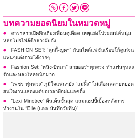
บทความยอดนิยมในหมวดหมู่
ดาราสาวเปิดศึกเถียงเพื่อนดุเดือด เหตุแย่งโปรยเสน่ห์หนุ่ม
หล่อโปรไฟล์ดีกลางผับดัง
FASHION SET: “คุกกี้-ญดา” กับสไตล์แฟชั่นเรียบโก้ดูเก๋จน
แฟนๆแต่งตามได้ง่ายๆ
Fashion Set: “หนิง-ปัทมา” สวยออร่าทุกตรง ทำแฟนๆหลง
รักและหลงใหลหนักมาก
“เพชร พุ่มพวง” ภูมิใจแฟนๆยัง “แม่ผึ้ง” ไม่เสื่อมคลายหยอด
สนใจงานแสดงแต่ขอเวลาฝึกฝนแอคติ้ง
“Lexi Minetree” ตื่นเต้นขั้นสุด แถมแฮปปี้เบื้องหลังการ
ทำงานใน “Elle (แอล บันทึกวัยทีน)”