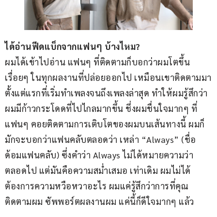
ได้อ่านฟีดแบ็กจากแฟนๆ บ้างไหม?
ผมได้เข้าไปอ่าน แฟนๆ ที่ติดตามก็บอกว่าผมโตขึ้น
เรื่อยๆ ในทุกผลงานที่ปล่อยออกไป เหมือนเขาติดตามมา
ตั้งแต่แรกที่เริ่มทำเพลงจนถึงเพลงล่าสุด ทำให้ผมรู้สึกว่า
ผมมีก้าวกระโดดที่ไปไกลมากขึ้น ชึ่งผมชื่นใจมากๆ ที่
แฟนๆ คอยติดตามการเติบโตของผมบนเส้นทางนี้ ผมก็
มักจะบอกว่าแฟนคลับตลอดว่า เหล่า “Always” (ชื่อ
ด้อมแฟนคลับ) ซึ่งคำว่า Always ไม่ได้หมายความว่า
ตลอดไป แต่มันคือความสม่ำเสมอ เท่าเดิม ผมไม่ได้
ต้องการความหวือหวาอะไร ผมแค่รู้สึกว่าการที่คุณ
ติดตามผม ซัพพอร์ตผลงานผม แค่นี้ก็ดีใจมากๆ แล้ว