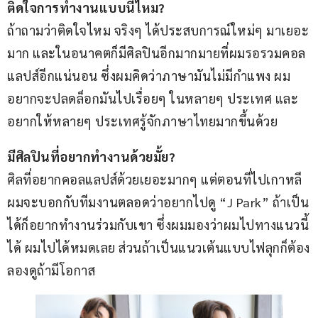
ติดใจการทำงานแบบนี้ไหม?
ถ้าถามว่าติดใจไหม จริงๆ ได้ประสบการณ์ใหม่ๆ มาเยอะ
มาก และในอนาคตก็มีศิลปินอีกมากมายที่ผมรอรวมคอล
แลปส์อีกแน่นอน ซึ่งผมคิดว่าภาษามันไม่มีกำแพง ผม
อยากจะปลดล็อกมันไปเรื่อยๆ ในหลายๆ ประเทศ และ
อยากให้หลายๆ ประเทศรู้จักภาษาไทยมากขึ้นด้วย
มีศิลปินที่อยากทำงานด้วยมั้ย?
ศิลที่อยากคอลแลปส์ด้วยเยอะมากๆ แต่ตอนที่ไปเกาหลี
ผมจะบอกกับทีมงานตลอดว่าอยากไปดู “J Park” ถ้าเป็น
ได้ก็อยากทำงานร่วมกับเขา ซึ่งผมมองว่าผมไปทางแนวนี้
ได้ ผมไปได้หมดเลย ส่วนถ้าเป็นแนวเต้นแบบไฟลุกก็ต้อง
ลองดูถ้ามีโอกาส