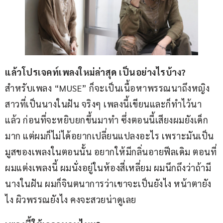
แล้วโปรเจคท์เพลงใหม่ล่าสุด เป็นอย่างไรบ้าง?
สำหรับเพลง “MUSE” ก็จะเป็นเนื้อหาพรรณนาถึงหญิง
สาวที่เป็นนางในฝัน จริงๆ เพลงนี้เขียนและก็ทำไว้นา
แล้ว ก่อนที่จะหยิบยกขึ้นมาทำ ซึ่งตอนนี้เสียงผมยังเด็ก
มาก แต่ผมก็ไม่ได้อยากเปลี่ยนแปลงอะไร เพราะมันเป็น
มูสของเพลงในตอนนั้น อยากให้มีกลิ่นอายฟีลเดิม ตอนที่
ผมแต่งเพลงนี้ ผมนั่งอยู่ในห้องสี่เหลี่ยม ผมนึกถึงว่าถ้ามี
นางในฝัน ผมก็จินตนาการว่าเขาจะเป็นยังไง หน้าตายัง
ไง ผิวพรรณยังไง คงจะสวยน่าดูเลย