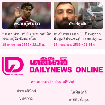
“เด ลา ฟวนเต” ยัน “ยามาล” ฟิต
คนขับรถเจอคุก 11 ปี เหตุจาก
พร้อมบู๊นัดชิงบอลโลก
มัวดูคลิปจนชนท้ายรถแม่ลูก
อ่อน คร่าชีวิตเด็กน้อยวัย 20
18 กรกฎาคม 2569
22:15 น.
18 กรกฎาคม 2569
21:34 น.
เดือน
อ่านความจริง อ่านเดลินิวส์
ข่าวเดลินิวส์
ไลฟ์สไตล์
บทความ
เดลินิวส์clips