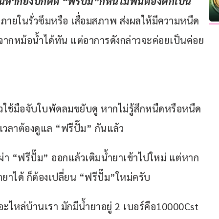
ากยังปกติดี “ฟรีปั๊ม”ก็หนีไม่พ้นต้องตกเป็น
ายในรั่วซึมหรือ เสื่อมสภาพ ส่งผลให้มีความหนืด
หม้อน้ำได้ทัน แต่อาการดังกล่าวจะค่อยเป็นค่อย
้วใช้มือจับใบพัดลมขยับดู หากไม่รู้สึกหนืดหรือหนืด
งเวลาต้องดูแล “ฟรีปั๊ม” กันแล้ว
ผ่า “ฟรีปั๊ม” ออกแล้วเติมน้ำยาเข้าไปใหม่ แต่หาก
ยาได้ ก็ต้องเปลี่ยน “ฟรีปั๊ม”ใหม่ครับ
อะไหล่บ้านเรา มักมีน้ำยาอยู่ 2 เบอร์คือ10000Cst 