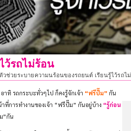
กไว้รถไม่ร้อน
รณ์ตัวช่วยระบายความนร้อนของรถยนต์ เรียนรู้ไว้รถไม่
าทิ รถกระบะทั่วๆไป ก็คงรู้จักเจ้า 
“ฟรีปั๊ม”
 กัน
าที่การทำงานของเจ้า “ฟรีปั๊ม” กันอยู่บ้าง 
“รู้ก่อน
๊ม”กัน