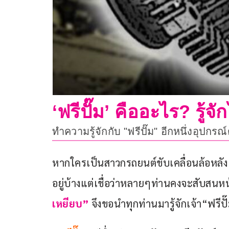
‘ฟรีปั๊ม’ คืออะไร? รู้จั
ทำความรู้จักกับ "ฟรีปั๊ม" อีกหนึ่งอุปก
หากใครเป็นสาวกรถยนต์ขับเคลื่อนล้อหลัง อ
อยู่บ้างแต่เชื่อว่าหลายๆท่านคงจะสับสนหน้
เหยียบ”
 จึงขอนำทุกท่านมารู้จักเจ้า“ฟรีปั