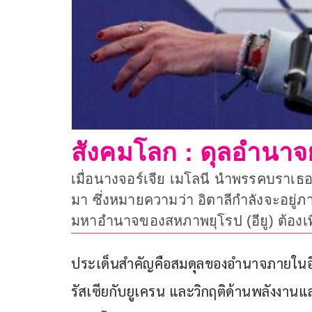
สังคมโลก : ดุลอำนาจ
เมื่อนางจอร์เจีย เมโลนี นำพรรคบราเธอร์ส
มา ซึ่งหมายความว่า อิตาลีกำลังจะอยู่ภ
มหาอำนาจของสหภาพยุโรป (อียู) ต้องเพิ
ประเด็นสำคัญคือสมดุลของอำนาจภายในอี
รัสเซียกับยูเครน และวิกฤติด้านพลังงาน