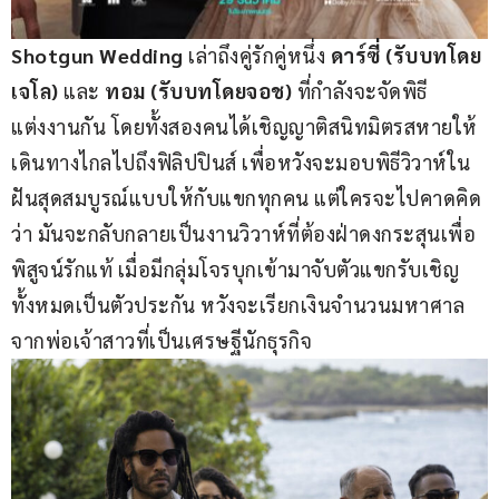
Shotgun Wedding
 เล่าถึงคู่รักคู่หนึ่ง 
ดาร์ซี่ (รับบทโดย
เจโล) 
และ 
ทอม (รับบทโดยจอช)
 ที่กำลังจะจัดพิธี
แต่งงานกัน โดยทั้งสองคนได้เชิญญาติสนิทมิตรสหายให้
เดินทางไกลไปถึงฟิลิปปินส์ เพื่อหวังจะมอบพิธีวิวาห์ใน
ฝันสุดสมบูรณ์แบบให้กับแขกทุกคน แต่ใครจะไปคาดคิด
ว่า มันจะกลับกลายเป็นงานวิวาห์ที่ต้องฝ่าดงกระสุนเพื่อ
พิสูจน์รักแท้ เมื่อมีกลุ่มโจรบุกเข้ามาจับตัวแขกรับเชิญ
ทั้งหมดเป็นตัวประกัน หวังจะเรียกเงินจำนวนมหาศาล
จากพ่อเจ้าสาวที่เป็นเศรษฐีนักธุรกิจ