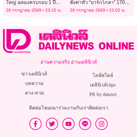
ใหญ่ ฉลองครบรอบ 1 ปี
ตั้งค่าหัว “บาร์กโกลา” 170
พร้อมเปิดตัวเซิร์ฟฯ ใหม่
ล้านยูโร
26 กรกฎาคม 2569
23:15 น.
26 กรกฎาคม 2569
23:02 น.
“Helena”
อ่านความจริง อ่านเดลินิวส์
ข่าวเดลินิวส์
ไลฟ์สไตล์
บทความ
เดลินิวส์clips
ดวง-หวย
PR by dataxet
ติดต่อโฆษณา
ร่วมงานกับเรา
ติดต่อเรา