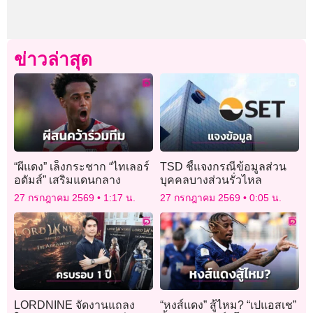
ข่าวล่าสุด
“ผีแดง” เล็งกระชาก “ไทเลอร์
TSD ชี้แจงกรณีข้อมูลส่วน
อดัมส์” เสริมแดนกลาง
บุคคลบางส่วนรั่วไหล
27 กรกฎาคม 2569
1:17 น.
27 กรกฎาคม 2569
0:05 น.
LORDNINE จัดงานแถลง
“หงส์แดง” สู้ไหม? “เปแอสเช”