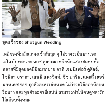
จุดแข็งของ Shotgun Wedding
เคมีของทีมนักแสดงเข้ากันสุด ๆ ไม่ว่าจะเป็นนางเอก 
เจโล 
กับพระเอก 
จอช ดูฮาเมล
 หรือนักแสดงสมทบทั้ง
หลายที่มีสุดยอดฝีมือมากมาย อาทิ 
เจนนิเฟอร์ คูลิดจ์, 
โซนียา บรากา, เลนนี แครวิตซ์, ชีช มาริน, แคลลี่ เฮอร์
นานเดซ
 ฯลฯ ทุกตัวละครเด่นหมด ไม่ว่าจะได้ออกน้อยห
รือมาก และทุกตัวละครมีเสน่ห์ สามารถทำให้คนดูหลงรัก
ได้เกือบทั้งหมด