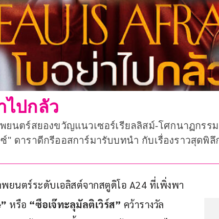
าไปกลัว
ภาพยนตร์สยองขวัญแนวเซอร์เรียลลิสม์-โศกนาฏกรรมอ
กซ์" ดาราดีกรีออสการ์มารับบทนำ กับเรื่องราวสุดพิลึ
พยนตร์ระดับเอลิสต์จากสตูดิโอ A24 ที่เพิ่งพา 
” 
หรือ 
“ซือเจ๊ทะลุมัลติเวิร์ส”
 คว้ารางวัล