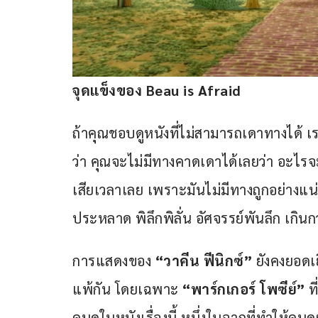
จุดแข็งของ Beau is Afraid
ถ้าคุณชอบดูหนังที่ไม่สามารถเดาทางได้ เ
ว่า คุณจะไม่มีทางคาดเดาได้เลยว่า อะไร
เสียเวลาเลย เพราะมันไม่มีทางถูกอย่าง
ประหลาด พิลึกพิลั่น อัศจรรย์พันลึก เกินก
การแสดงของ 
“วาคีน ฟีนิกซ์” 
ยังคงยอดเย
แพ้กัน โดยเฉพาะ 
“พาร์กเกอร์ โพซีย์” 
ท
คนดูในหนังเรื่องนี้ หนึ่งในฉากที่ทำให้คนด