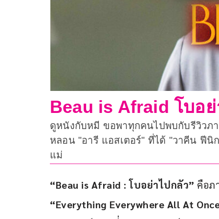
Beau is Afraid โบอย่
ดูหนังกับหมี ขอพาทุกคนไปพบกับรีวิว
หลอน "อารี แอสเตอร์" ที่ได้ "วาคีน ฟีนิ
แม่
“Beau is Afraid : โบอย่าไปกลัว” 
คือภา
“Everything Everywhere All At Once