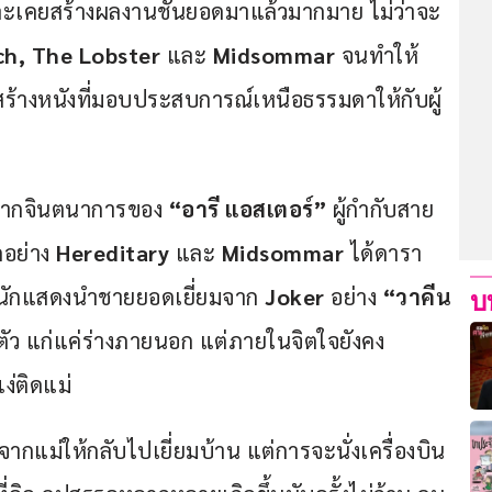
ะเคยสร้างผลงานชั้นยอดมาแล้วมากมาย ไม่ว่าจะ
ch, The Lobster
 และ 
Midsommar
 จนทำให้
สร้างหนังที่มอบประสบการณ์เหนือธรรมดาให้กับผู้
างจากจินตนาการของ 
“อารี แอสเตอร์”
 ผู้กำกับสาย
อย่าง 
Hereditary 
และ 
Midsommar
 ได้ดารา
านักแสดงนำชายยอดเยี่ยมจาก 
Joker 
อย่าง 
“วาคีน 
บ
ต่ตัว แก่แค่ร่างภายนอก แต่ภายในจิตใจยังคง
ง่ติดแม่
าจากแม่ให้กลับไปเยี่ยมบ้าน แต่การจะนั่งเครื่องบิน