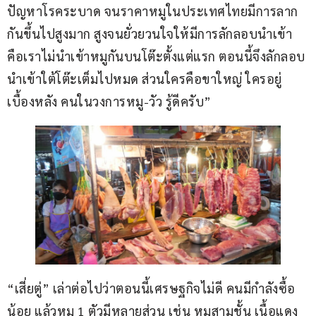
ปัญหาโรคระบาด จนราคาหมูในประเทศไทยมีการลาก
กันขึ้นไปสูงมาก สูงจนยั่วยวนใจให้มีการลักลอบนำเข้า 
คือเราไม่นำเข้าหมูกันบนโต๊ะตั้งแต่แรก ตอนนี้จึงลักลอบ
นำเข้าใต้โต๊ะเต็มไปหมด ส่วนใครคือขาใหญ่ ใครอยู่
เบื้องหลัง คนในวงการหมู-วัว รู้ดีครับ”
“เสี่ยตู่” เล่าต่อไปว่าตอนนี้เศรษฐกิจไม่ดี คนมีกำลังซื้อ
น้อย แล้วหมู 1 ตัวมีหลายส่วน เช่น หมูสามชั้น เนื้อแดง 