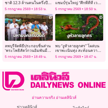
ชาติ 12.3 ล้านคนในครึ่งปี
แชมป์รุ่นใหญ่ “ศึกพีทีที เวอร์
แรก เอเชียนำตลาด
ชวล เทควันโด” ชิงแชมป์
5 กรกฎาคม 2569
18:53 น.
5 กรกฎาคม 2569
18:50 น.
ประเทศไทยครั้งแรก
ลพบุรีจัดพิธีประกอบชิ้นส่วน
พบ “งูหัวลายลูกศร” โผล่บน
‘พระโพธิสัตว์กวนอิมพันมือ
เขาพะเนินทุ่ง สะท้อนความ
หยกขาว’ ใหญ่สุดใน
อุดมสมบูรณ์ผืนป่าแก่ง
5 กรกฎาคม 2569
18:49 น.
5 กรกฎาคม 2569
18:47 น.
ประเทศไทย
กระจาน
อ่านความจริง อ่านเดลินิวส์
ข่าวเดลินิวส์