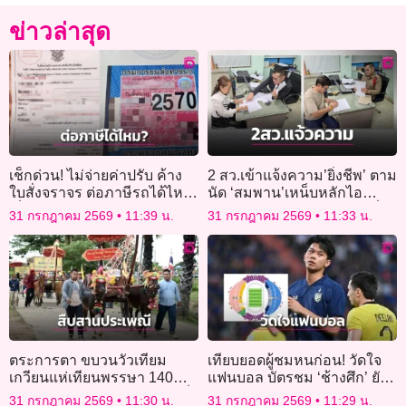
ข่าวล่าสุด
เช็กด่วน! ไม่จ่ายค่าปรับ ค้าง
2 สว.เข้าแจ้งความ’ยิ่งชีพ’ ตาม
ใบสั่งจราจร ต่อภาษีรถได้ไหม
นัด ‘สมพาน’เหน็บหลักไอ
เริ่ม 1 ส.ค.69
ลอว์=กฎหมายของฉัน ขอเชื่อ
31 กรกฎาคม 2569
11:39 น.
31 กรกฎาคม 2569
11:33 น.
กกต.
ตระการตา ขบวนวัวเทียม
เทียบยอดผู้ชมหนก่อน! วัดใจ
เกวียนแห่เทียนพรรษา 140
แฟนบอล บัตรชม ‘ช้างศึก’ ยัง
เล่ม สืบสานประเพณีงานบุญยิ่ง
ว่างทุกโซน
31 กรกฎาคม 2569
11:30 น.
31 กรกฎาคม 2569
11:29 น.