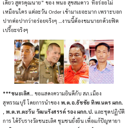
เดียว สูตรคุณนาย” ของ พนอ สุขสมดาว  ที่อร่อยไม่
เหมือนใคร แต่ละวัน Order เข้ามาเยอะมาก เพราะบอก
ปากต่อปากว่าอร่อยจริงๆ …งานนี้ต้องชมนายกด้วยฟิต
เปรี๊ยะจริงๆ
***ชนะเลิศ
… ขอแสดงความยินดีกับ สภ.เมือง
สุพรรณบุรี โดยการนำของ 
พ.ต.อ.ธัชชัย ทิพเนตร ผกก.
, 
พ.ต.ท.ตะวัน วัฒนรังสรรค์ รอง ผกก.ป.
 และชุดปฏิบัติ
การ ได้รับรางวัลชนะเลิศ ชุมชนยั่งยืน เพื่อแก้ปัญหายา