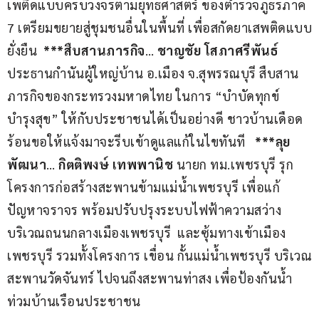
เพติดแบบครบวงจรตามยุทธศาสตร์ ของตำรวจภูธรภาค 
7 เตรียมขยายสู่ชุมชนอื่นในพื้นที่ เพื่อสกัดยาเสพติดแบบ
ยั่งยืน
  ***สืบสานภารกิจ
… 
ชาญชัย โสภาศรีพันธ์
ประธานกำนันผู้ใหญ่บ้าน อ.เมือง จ.สุพรรณบุรี สืบสาน
ภารกิจของกระทรวงมหาดไทย ในการ “บำบัดทุกข์ 
บำรุงสุข” ให้กับประชาชนได้เป็นอย่างดี ชาวบ้านเดือด
ร้อนขอให้แจ้งมาจะรีบเข้าดูแลแก้ในไขทันที
   ***ลุย
พัฒนา
… 
กิตติพงษ์ เทพพานิช
 นายก ทม.เพชรบุรี รุก
โครงการก่อสร้างสะพานข้ามแม่น้ำเพชรบุรี เพื่อแก้
ปัญหาจราจร พร้อมปรับปรุงระบบไฟฟ้าความสว่าง 
บริเวณถนนกลางเมืองเพชรบุรี  และซุ้มทางเข้าเมือง
เพชรบุรี รวมทั้งโครงการ เขื่อน กั้นแม่น้ำเพชรบุรี บริเวณ
สะพานวัดจันทร์ ไปจนถึงสะพานท่าสง เพื่อป้องกันน้ำ
ท่วมบ้านเรือนประชาชน