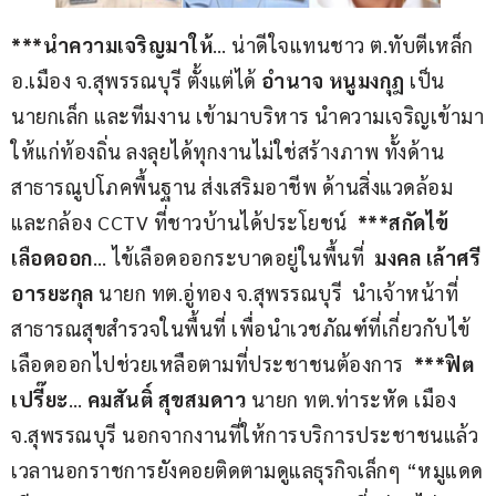
***นำความเจริญมาให้
… น่าดีใจแทนชาว ต.ทับตีเหล็ก 
อ.เมือง จ.สุพรรณบุรี ตั้งแต่ได้ 
อำนาจ หนูมงกุฎ
 เป็น
นายกเล็ก และทีมงาน เข้ามาบริหาร นำความเจริญเข้ามา
ให้แก่ท้องถิ่น ลงลุยได้ทุกงานไม่ใช่สร้างภาพ ทั้งด้าน
สาธารณูปโภคพื้นฐาน ส่งเสริมอาชีพ ด้านสิ่งแวดล้อม 
และกล้อง CCTV ที่ชาวบ้านได้ประโยชน์  
***สกัดไข้
เลือดออก
… ไข้เลือดออกระบาดอยู่ในพื้นที่  
มงคล เล้าศรี
อารยะกุล
 นายก ทต.อู่ทอง จ.สุพรรณบุรี  นำเจ้าหน้าที่
สาธารณสุขสำรวจในพื้นที่ เพื่อนำเวชภัณฑ์ที่เกี่ยวกับไข้
เลือดออกไปช่วยเหลือตามที่ประชาชนต้องการ  
***ฟิต
เปรี๊ยะ
… 
คมสันติ์ สุขสมดาว
 นายก ทต.ท่าระหัด เมือง 
จ.สุพรรณบุรี นอกจากงานที่ให้การบริการประชาชนแล้ว 
เวลานอกราชการยังคอยติดตามดูแลธุรกิจเล็กๆ “หมูแดด