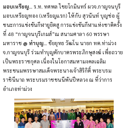
มอบเหรียญ
… ร.ท. ทศพล ไชยโกมินทร์ ผวจ.กาญจนบุรี 
มอบเหรียญทอง (เหรียญแรก) ให้กับ สุวนันท์ บุญช่อ ผู้
ชนะการแข่งขันกีฬายูยิตสู การแข่งขันกีฬาแห่งชาติครั้ง
ที่ 48 “กาญจนบุรีเกมส์”ณ สนามศาลา 60 พรรษา
มหาราช 
@
ทำบุญ
… ชัยยุทธ วัฒโน นายก ทต.ท่าม่วง 
จ.กาญจนบุรี ร่วมทำบุญตักบาตรพระภิกษุสงฆ์ เพื่อถวาย
เป็นพระราชกุศล เนื่องในโอกาสมหามงคลเฉลิม
พระชนมพรรษาสมเด็จพระนางเจ้าสิริกิติ์ พระบรม
ราชินีนาถ พระบรมราชชนนีพันปีหลวง ณ ที่ว่าการ
อำเภอท่าม่วง