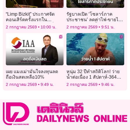
“Limp Bizkit” ประกาศจัด
รัฐบาลเปิด ‘โซลาร์ภาค
คอนเสิร์ตครั้งแรกใน
ประชาชน’ ลดค่าไฟ-ขายไฟ
มาเลเซียชวนแฟนร่วมเป็น
คืน ช่วยค่าติดตั้ง-เงินดาวน์
2 กรกฎาคม 2569
10:00 น.
2 กรกฎาคม 2569
9:51 น.
ส่วนหนึ่งในประวัติศาสตร์
10,000 บาท
เผย แมงเม่ามั่นใจลงทุนลด
หนุ่ม 32 ปีทำสถิติโลก! ว่าย
ถือเงินสดเหลือ10%
น้ำต่อเนื่อง 1 สัปดาห์-364
กม. ระดมทุนช่วยเด็กยากไร้
2 กรกฎาคม 2569
9:49 น.
2 กรกฎาคม 2569
9:46 น.