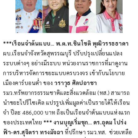
***เรือนจำต้นแบบ
… 
พ.ต.ท.ชินโชติ พุฒิวรรธธาดา
ผบ.เรือนจำจังหวัดสุพรรณบุรี ปรับปรุงเปลี่ยนแปลง
ระบบต่างๆ อย่างมีระบบ หน่วยงานราชการที่มาดูงาน 
การบริหารจัดการขยะแบบครบวงจร เข้ากับนโยบาย
เมืองคาร์บอนต่ำ ของ 
วราวุธ ศิลปอาชา
รมว.ทรัพยากรธรรมชาติและสิ่งแวดล้อม (ทส.) สามารถ
นำขยะไปรีไซเคิล แปรรูปเพิ่มมูลค่าเป็นรายได้ให้เรือน
จำ ปีละ 486,000 บาท ถือเป็นเรือนจำต้นแบบแห่งแรก
ของประเทศไทย 
*** งานบุญเริ่มชุก
… 
ดร.อุดม โปร่ง
ฟ้า-ดร.สุจิตรา ทรงมัจฉา
 ที่ปรึกษา รมว.ทส.  ช่วยเหลือ