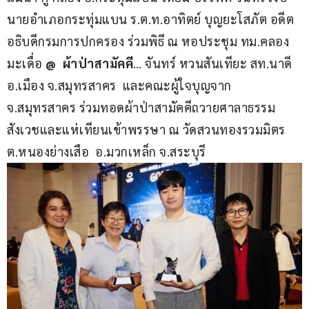
นายอำเภอกระทุ่มแบน ร.ต.ท.อาทิตย์ บุญยะโสภัต อดีต
อธิบดีกรมการปกครอง ร่วมพิธี ณ หอประชุม ทม.คลอง
มะเดื่อ 
@ 
ผ้าป่าสามัคคี
… จันทร์ หวนสันเทียะ สท.นาดี 
อ.เมือง จ.สมุทรสาคร  และคณะผู้ใจบุญจาก 
จ.สมุทรสาคร ร่วมทอดผ้าป่าสามัคคีถวายศาลาธรรม
สังเวชและแห่เทียนเข้าพรรษา ณ วัดสวนทองรวมมิตร 
ต.หนองย่างเสือ  อ.มวกเหล็ก จ.สระบุรี 