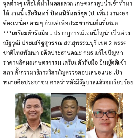
จุดต่างๆ เพื่อให้น้ำไหลสะดวก เกษตรกรสูบน้ำเข้าทำนา
ได้ งานนี้ 
เธียรินทร์ ปัทมนิรันดร์กุล
 (ป. เพิ่ม) งานงอก
ต้องเหนื่อยตามๆ กันแต่เพื่อประชาชนเต็มที่เสมอ
***เตรียมตัวรับมือ
… ปรากฏการณ์เอลนีโญน่าเป็นห่วง 
ณัฐวุฒิ ประเสริฐสุวรรณ
 สส.สุพรรณบุรี เขต 2 พรรค
ชาติไทยพัฒนา อดีตประธานคณะ กมธ.แก้ไขปัญหา
ราคาผลิตผลเกษตรกรรม เตรียมตัวรับมือ ยื่นญัตติเข้า
สภา ตั้งกรรมาธิการวิสามัญตรวจสอบเสนอแนะ เป้า
หมายคือประชาชน คาดว่าหลังมีรัฐบาลแล้วจะเรียบร้อย