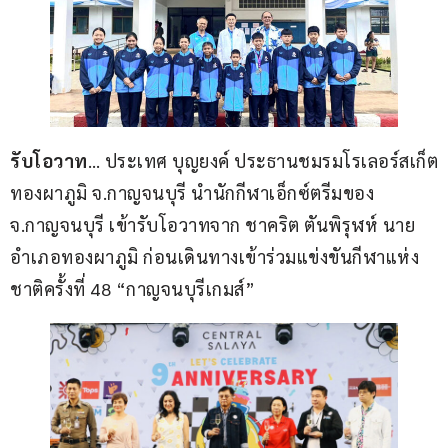
รับโอวาท
… ประเทศ บุญยงค์ ประธานชมรมโรเลอร์สเก็ต
ทองผาภูมิ จ.กาญจนบุรี นำนักกีฬาเอ็กซ์ตรีมของ 
จ.กาญจนบุรี เข้ารับโอวาทจาก ชาคริต ตันพิรุฬห์ นาย
อำเภอทองผาภูมิ ก่อนเดินทางเข้าร่วมแข่งขันกีฬาแห่ง
ชาติครั้งที่ 48 “กาญจนบุรีเกมส์” 