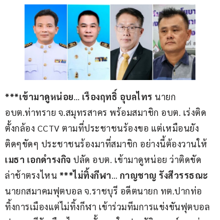
***เข้ามาดูหน่อย
… 
เรืองฤทธิ์ อุบลไทร
 นายก 
อบต.ท่าทราย จ.สมุทรสาคร พร้อมสมาชิก อบต. เร่งติด
ตั้งกล้อง CCTV ตามที่ประชาชนร้องขอ แต่เหมือนยัง
ติดๆขัดๆ ประชาชนร้องมาที่สมาชิก อย่างนี้ต้องวานให้ 
เมธา เอกดำรงกิจ
 ปลัด อบต. เข้ามาดูหน่อย ว่าติดขัด
ล่าช้าตรงไหน 
***ไม่ทิ้งกีฬา
… 
กาญชาญ รังสีวรรธณะ
นายกสมาคมฟุตบอล จ.ราชบุรี อดีตนายก ทต.ปากท่อ  
ทิ้งการเมืองแต่ไม่ทิ้งกีฬา เข้าร่วมทีมการแข่งขันฟุตบอล