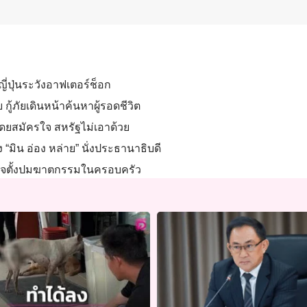
ญี่ปุ่นระวังอาฟเตอร์ช็อก
 กู้ภัยเดินหน้าค้นหาผู้รอดชีวิต
ยสมัครใจ สหรัฐไม่เอาด้วย
“มิน อ่อง หล่าย” นั่งประธานาธิบดี
ำรวจตั้งปมฆาตกรรมในครอบครัว