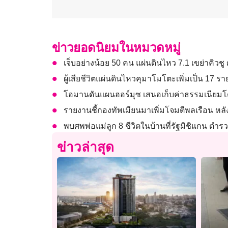
ข่าวยอดนิยมในหมวดหมู่
เจ็บอย่างน้อย 50 คน แผ่นดินไหว 7.1 เขย่าคิวชู 
ผู้เสียชีวิตแผ่นดินไหวคุมาโมโตะเพิ่มเป็น 17 ราย
โอมานดันแผนฮอร์มุซ เสนอเก็บค่าธรรมเนียมโด
รายงานชี้กองทัพเมียนมาเพิ่มโจมตีพลเรือน หลัง 
พบศพพ่อแม่ลูก 8 ชีวิตในบ้านที่รัฐมิชิแกน ต
ข่าวล่าสุด