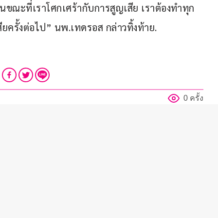
ขณะที่เราโศกเศร้ากับการสูญเสีย เราต้องทำทุก
เสียครั้งต่อไป” นพ.เทดรอส กล่าวทิ้งท้าย.
0 ครั้ง