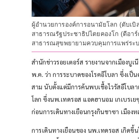
ผู้อำนวยการองค์การอนามัยโลก (ดับเบิ
สาธารณรัฐประชาธิปไตยคองโก (ดีอาร์คอ
สาธารณสุขพยายามควบคุมการแพร่ระ
สำนักข่าวรอยเตอร์ส รายงานจากเมืองบูเนี
พ.ค. ว่า การระบาดของโรคอีโบลา ซึ่งเป็นคร
สาม นับตั้งแต่มีการค้นพบเชื้อไวรัสอีโบลาเ
โลก ซึ่งนพ.เทดรอส แอดฮานอม เกเบรเยซุส 
ก่อนการเดินทางเยือนกรุงกินชาซา เมืองหล
การเดินทางเยือนของ นพ.เทดรอส เกิดขึ้น