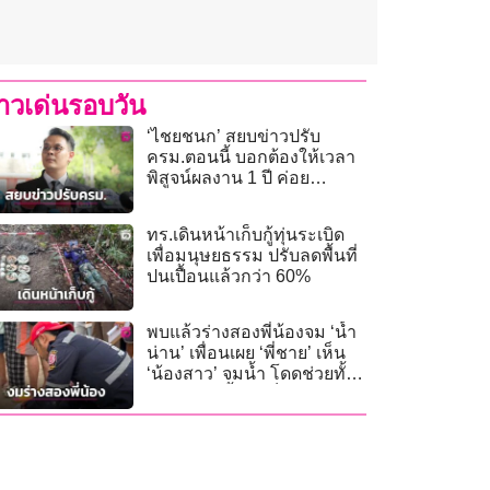
่าวเด่นรอบวัน
‘ไชยชนก’ สยบข่าวปรับ
ครม.ตอนนี้ บอกต้องให้เวลา
พิสูจน์ผลงาน 1 ปี ค่อย
ประเมิน
ทร.เดินหน้าเก็บกู้ทุ่นระเบิด
เพื่อมนุษยธรรม ปรับลดพื้นที่
ปนเปื้อนแล้วกว่า 60%
พบแล้วร่างสองพี่น้องจม ‘น้ำ
น่าน’ เพื่อนเผย ‘พี่ชาย’ เห็น
‘น้องสาว’ จมน้ำ โดดช่วยทั้งที่
ตัวเองว่ายน้ำไม่เป็น