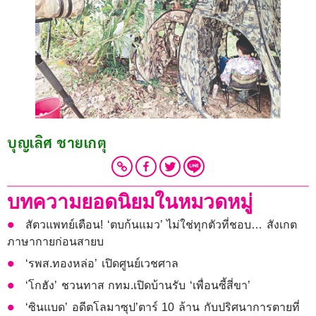
บุญเลิศ ชายเกตุ
บทความยอดนิยมในหมวดหมู่
สัตวแพทย์เตือน! ‘ตบก้นแมว’ ไม่ใช่ทุกตัวที่ชอบ… สังเกต
ภาษากายก่อนสายบ
‘รพส.ทองหล่อ’ เปิดศูนย์เวชศาล
‘โกฮัง’ ชวนทาส กทม.เปิดบ้านรับ ‘เพื่อนซี้สี่ขา’
‘ซินแบด’ อดีตโลมาซุป’ตาร์ 10 ล้าน กับปริศนาการตายที่