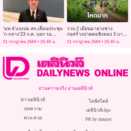
‘มท.4’แจงปม สถ.เลื่อนประชุม
รวบ 2 เมียนมาลวงช่าง
‘ก กลาง’23 ก.ค. บอก รอ
ก่อสร้างปาดคอชิงทอง 3 บาท
‘กสถ.’สรุปผลสอบ ไม่ใช่
สารภาพแค้นถูกค้างค่าแรง
21 กรกฎาคม 2569
20:48 น.
21 กรกฎาคม 2569
20:45 น.
มวยล้มต้มคนดู
อ่านความจริง อ่านเดลินิวส์
ข่าวเดลินิวส์
ไลฟ์สไตล์
บทความ
เดลินิวส์clips
ดวง-หวย
PR by dataxet