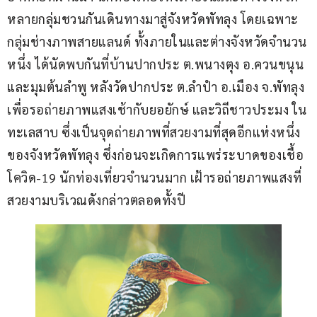
หลายกลุ่มชวนกันเดินทางมาสู่จังหวัดพัทลุง โดยเฉพาะ
กลุ่มช่างภาพสายแลนด์ ทั้งภายในและต่างจังหวัดจำนวน
หนึ่ง ได้นัดพบกันที่บ้านปากประ ต.พนางตุง อ.ควนขนุน 
และมุมต้นลำพู หลังวัดปากประ ต.ลำปำ อ.เมือง จ.พัทลุง 
เพื่อรอถ่ายภาพแสงเช้ากับยอยักษ์ และวิถีชาวประมง ใน
ทะเลสาบ ซึ่งเป็นจุดถ่ายภาพที่สวยงามที่สุดอีกแห่งหนึ่ง
ของจังหวัดพัทลุง ซึ่งก่อนจะเกิดการแพร่ระบาดของเชื้อ
โควิด-19 นักท่องเที่ยวจำนวนมาก เฝ้ารอถ่ายภาพแสงที่
สวยงามบริเวณดังกล่าวตลอดทั้งปี