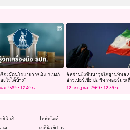
 เครื่องมือนโยบายการเงิน “แบงก์
อิหร่านยิงขีปนาวุธใส่ฐานทัพสหร
ำอะไรได้บ้าง?
อ่าวเปอร์เซีย ปมพิพาทฮอร์มุซเด
าคม 2569
12:40 น.
12 กรกฎาคม 2569
12:39 น.
ดลินิวส์
ไลฟ์สไตล์
วาม
เดลินิวส์clips