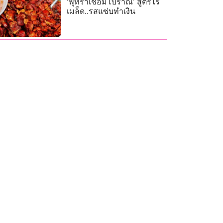
‘พุทราเชื่อมโบราณ’ สูตรไร้
เมล็ด..รสแซ่บทำเงิน