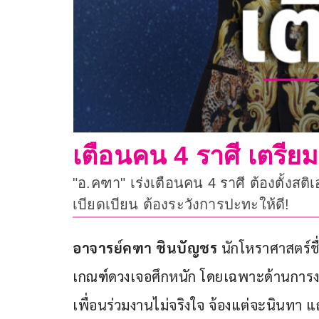
เตือนคน 4 ราศี เตรีย
"อ.คฑา" เร่งเตือนคน 4 ราศี ต้องตั้งสติเ
เบียดเบียน ต้องระวังการปะทะให้ดี!
อาจารย์คฑา ชินบัญชร
 นักโหราศาสตร์ชื่อ
เกณฑ์ดวงเจอศึกหนัก โดยเฉพาะด้านการงาน
เพื่อนร่วมงานไม่จริงใจ จ้องแต่จะนินทา แถ