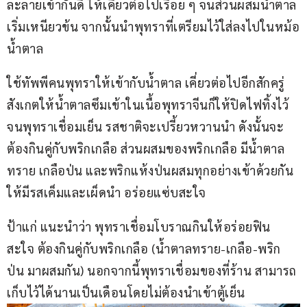
ละลายเข้ากันดี ให้เคี่ยวต่อไปเรื่อย ๆ จนส่วนผสมน้ำตาล
เริ่มเหนียวข้น จากนั้นนำพุทราที่เตรียมไว้ใส่ลงไปในหม้อ
น้ำตาล
ใช้ทัพพีคนพุทราให้เข้ากับน้ำตาล เคี่ยวต่อไปอีกสักครู่ 
สังเกตให้น้ำตาลซึมเข้าในเนื้อพุทราจีนก็ให้ปิดไฟทิ้งไว้
จนพุทราเชื่อมเย็น รสชาติจะเปรี้ยวหวานนำ ดังนั้นจะ
ต้องกินคู่กับพริกเกลือ ส่วนผสมของพริกเกลือ มีน้ำตาล
ทราย เกลือป่น และพริกแห้งป่นผสมทุกอย่างเข้าด้วยกัน 
ให้มีรสเค็มและเผ็ดนำ อร่อยแซ่บสะใจ
ป้าแก่ แนะนำว่า พุทราเชื่อมโบราณกินให้อร่อยฟิน
สะใจ ต้องกินคู่กับพริกเกลือ (น้ำตาลทราย-เกลือ-พริก
ป่น มาผสมกัน) นอกจากนี้พุทราเชื่อมของที่ร้าน สามารถ
เก็บไว้ได้นานเป็นเดือนโดยไม่ต้องนำเข้าตู้เย็น