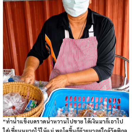
“
ทำน้ำแข็งบดราดน้ำหวานไปขาย ได้เงินมาก็เอาไป
ใส่เชี่ยนหมากไว้ให้แม่ พอโตขึ้นก็ย้ายมาอยู่ใกล้วัดพิกุล 