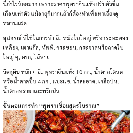
นี้กำไรน้อยมาก เพราะราคาพุทราจีนแห้งปรับตัวขึ้น
เกือบเท่าตัว แม้อายุก็มากแล้วก็ต้องทำเพื่อหาเลี้ยงดู
หลานแฝด
อุปกรณ์ 
ที่ใช้ในการทำ มี.. หม้อใบใหญ่ หรือกระทะทอง
เหลือง, เตาแก๊ส, ทัพพี, กระชอน, กระจาดหรือถาดใบ
ใหญ่ ๆ, ครก, ไม้พาย
วัตถุดิบ 
หลัก ๆ มี…พุทราจีนแห้ง 10 กก., น้ำตาลโตนด
หรือน้ำตาลปี๊บ 4 กก., แบะแซ, น้ำสะอาด, เกลือป่น, 
น้ำตาลทราย และพริกป่น
ขั้นตอนการทำ “พุทราเชื่อมสูตรโบราณ”