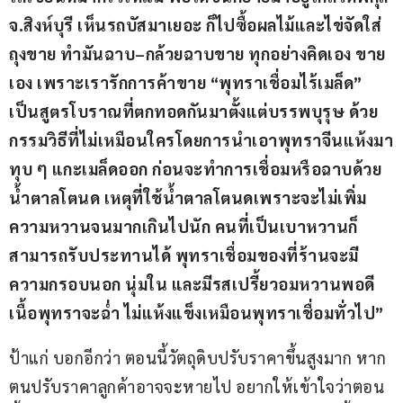
จ
.
สิงห์บุรี เห็นรถบัสมาเยอะ ก็ไปซื้อผลไม้และไข่จัดใส่
ถุงขาย ทำมันฉาบ
–
กล้วยฉาบขาย ทุกอย่างคิดเอง ขาย
เอง เพราะเรารักการค้าขาย “พุทราเชื่อมไร้เมล็ด” 
เป็นสูตรโบราณที่ตกทอดกันมาตั้งแต่บรรพบุรุษ ด้วย
กรรมวิธีที่ไม่เหมือนใครโดยการนำเอาพุทราจีนแห้งมา
ทุบ ๆ แกะเมล็ดออก ก่อนจะทำการเชื่อมหรือฉาบด้วย
น้ำตาลโตนด เหตุที่ใช้น้ำตาลโตนดเพราะจะไม่เพิ่ม
ความหวานจนมากเกินไปนัก คนที่เป็นเบาหวานก็
สามารถรับประทานได้ พุทราเชื่อมของที่ร้านจะมี
ความกรอบนอก นุ่มใน และมีรสเปรี้ยวอมหวานพอดี 
เนื้อพุทราจะฉ่ำ ไม่แห้งแข็งเหมือนพุทราเชื่อมทั่วไป”
ป้าแก่ บอกอีกว่า ตอนนี้วัตถุดิบปรับราคาขึ้นสูงมาก หาก
ตนปรับราคาลูกค้าอาจจะหายไป อยากให้เข้าใจว่าตอน