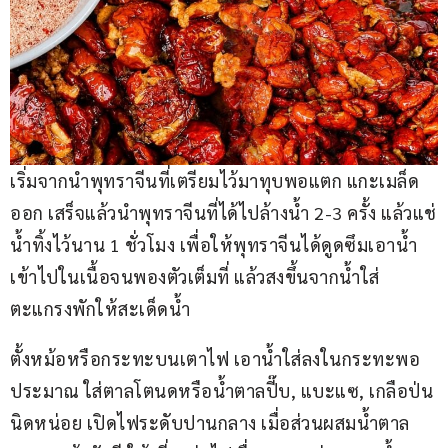
เริ่มจากนำพุทราจีนที่เตรียมไว้มาทุบพอแตก แกะเมล็ด
ออก เสร็จแล้วนำพุทราจีนที่ได้ไปล้างน้ำ 2-3 ครั้ง แล้วแช่
น้ำทิ้งไว้นาน 1 ชั่วโมง เพื่อให้พุทราจีนได้ดูดซึมเอาน้ำ
เข้าไปในเนื้อจนพองตัวเต็มที่ แล้วสงขึ้นจากน้ำใส่
ตะแกรงพักให้สะเด็ดน้ำ
ตั้งหม้อหรือกระทะบนเตาไฟ เอาน้ำใส่ลงในกระทะพอ
ประมาณ ใส่ตาลโตนดหรือน้ำตาลปี๊บ, แบะแซ, เกลือป่น
นิดหน่อย เปิดไฟระดับปานกลาง เมื่อส่วนผสมน้ำตาล