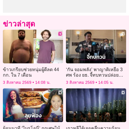
ข่าวล่าสุด
ข้าวเกรียบช่วยหนุ่มผู้ดีลด 44
‘กัน จอมพลัง’ พาญาติเหยื่อ 3
กก. ใน 7 เดือน
ศพ ร้อง ยธ. จี้ทบทวนปล่อย
นักโทษอันตราย-ชงแนวทาง
3 สิงหาคม 2569
14:08 น.
3 สิงหาคม 2569
14:05 น.
คุมผู้พ้นโทษ
ย้อนนาที ‘ไบรโอนี่’ ถูกเศษไม้
เกาหลีใต้เจอคลื่นความร้อน