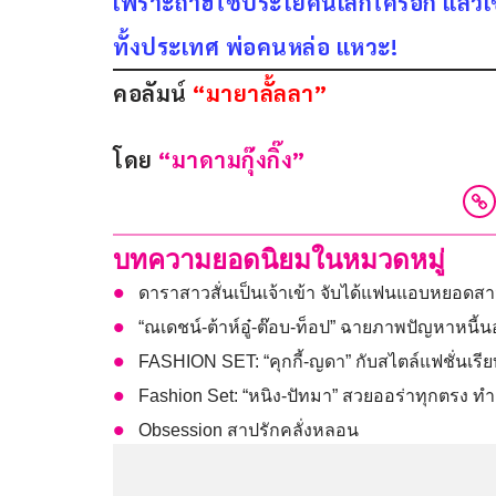
เพราะถ้าฮีใช้ประโยคนี้เลิกใครอีก แล้วเ
ทั้งประเทศ พ่อคนหล่อ แหวะ!
คอลัมน์ 
“มายาลั้ลลา”
โดย 
“มาดามกุ๊งกิ๊ง”
บทความยอดนิยมในหมวดหมู่
ดาราสาวสั่นเป็นเจ้าเข้า จับได้แฟนแอบหยอดส
“ณเดชน์-ต้าห์อู๋-ต๊อบ-ท็อป” ฉายภาพปัญหาหนี
FASHION SET: “คุกกี้-ญดา” กับสไตล์แฟชั่นเรี
Fashion Set: “หนิง-ปัทมา” สวยออร่าทุกตร
Obsession สาปรักคลั่งหลอน