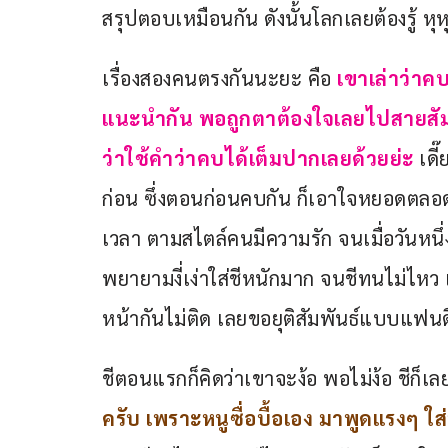
สรุปตอบเหมือนกัน ดังนั้นโลกเลยต้องรู้ หุห
เรื่องสองคนตรงกันนะยะ คือ 
เขาเล่าว่าค
แนะนำกัน พอถูกตาต้องใจเลยไปสายสัมพั
ว่าใช้คำว่าคบได้เต็มปากเลยด้วยย่ะ 
เดี
ก่อน ซึ่งตอนก่อนคบกัน ก็เอาใจหยอดตลอ
เวลา ตามสไตล์คนมีความรัก จนเมื่อวันหนึ่ง
พยายามงี่เง่าใส่ชีหนักมาก จนชีทนไม่ไหว
หน้ากันไม่ติด เลยขอยุติสัมพันธ์แบบแฟนดี
ชีตอนแรกก็คิดว่าเขาจะง้อ พอไม่ง้อ ชีก็เลย
ครับ เพราะหนูซื่อบื้อเอง มาพูดแรงๆ ใส