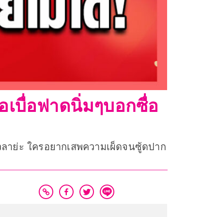
เบื่อฟาดนิ่มๆบอกซื่อ
งทำเวลาย่ะ ใครอยากเสพความเผ็ดจนซู้ดปาก