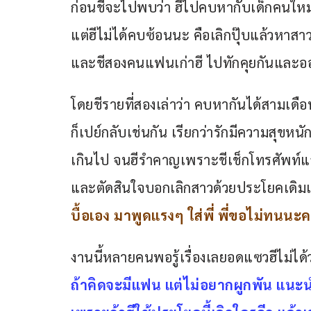
ก่อนชีจะไปพบว่า ฮีไปคบหากับเด็กคนใหม่เ
แต่ฮีไม่ได้คบซ้อนนะ คือเลิกปุ๊บแล้วหาสาวใ
และชีสองคนแฟนเก่าฮี ไปทักคุยกันและออก
โดยชีรายที่สองเล่าว่า คบหากันได้สามเดือ
ก็เปย์กลับเช่นกัน เรียกว่ารักมีความสุขห
เกินไป จนฮีรำคาญเพราะชีเช็กโทรศัพท
และตัดสินใจบอกเลิกสาวด้วยประโยคเดิม
บื้อเอง มาพูดแรงๆ ใส่พี่ พี่ขอไม่ทนนะ
งานนี้หลายคนพอรู้เรื่องเลยอดแซวฮีไม่ได้
ถ้าคิดจะมีแฟน แต่ไม่อยากผูกพัน แน