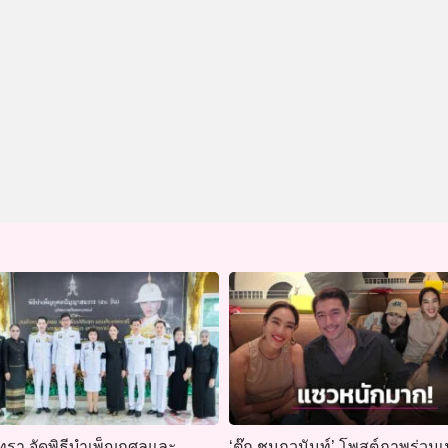
ทรา จัดพิธีบำเพ็ญกุศลและ
‘ตุ๊ก ชนกวนันท์’ โพสต์ภาพร่วม