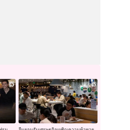
เฟรม
จีนยอมรับเศรษฐกิจเผชิญความท้าทาย