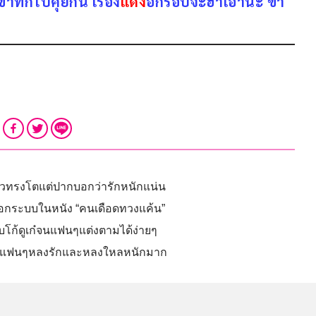
ขาทักไปคุยกัน เรื่อง
แดง
อีกรอบจะฮาเอานะ ขำ
าวทรงโตแต่ปากบอกว่ารักหนักแน่น
้นอกระบบในหนัง “คนเดือดทวงแค้น”
ยบโก้ดูเก๋จนแฟนๆแต่งตามได้ง่ายๆ
ง ทำแฟนๆหลงรักและหลงใหลหนักมาก