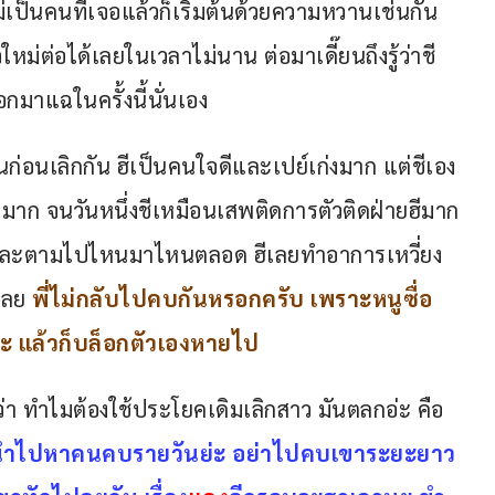
ป็นคนที่เจอแล้วก็เริ่มต้นด้วยความหวานเช่นกัน 
หม่ต่อได้เลยในเวลาไม่นาน ต่อมาเดี๊ยนถึงรู้ว่าชี
มาแฉในครั้งนี้นั่นเอง
นก่อนเลิกกัน ฮีเป็นคนใจดีและเปย์เก่งมาก แต่ชีเอง
นักมาก จนวันหนึ่งชีเหมือนเสพติดการตัวติดฝ่ายฮีมาก
์และตามไปไหนมาไหนตลอด ฮีเลยทำอาการเหวี่ยง
เลย 
พี่ไม่กลับไปคบกันหรอกครับ เพราะหนูซื่อ
คะ แล้วก็บล็อกตัวเองหายไป 
ว่า ทำไมต้องใช้ประโยคเดิมเลิกสาว มันตลกอ่ะ คือ 
ะนำไปหาคนคบรายวันย่ะ อย่าไปคบเขาระยะยาว 