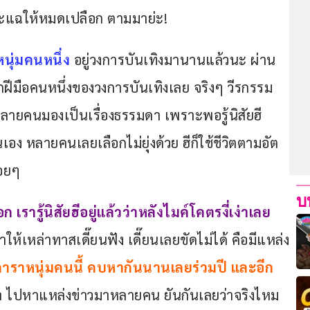
๊ยนจะแฉให้หมดเปลือก ตามมาย่ะ!
นุ่มคนหนึ่ง
 อยู่วงการบันเทิงมานานแล้วนะ ผ่าน
ือคนหนึ่งของวงการบันเทิงเลย จริงๆ วีรกรรม
หลายคนมองเป็นเรื่องธรรมดา เพราะพอรู้นิสัยฮี
เอง หลายคนเลยเลือกไม่ยุ่งด้วย ฮีก็ใช้ชีวิตตามอัต
อยๆ 
บ
เรารู้นิสัยฮีอยู่แล้วว่าหลังไมค์โคตรงี่เง่าเลย
้เหล่าทาสเดี๊ยนฟัง เดี๊ยนเลยขัดไม่ได้ คือมีแหล่ง
ราหนุ่มคนนี้ คบหากันนานเลยร่วมปี และอีก
ว่า ไปหาแหล่งข่าวมาหลายคน ยันกันเลยว่าจริงไหม 