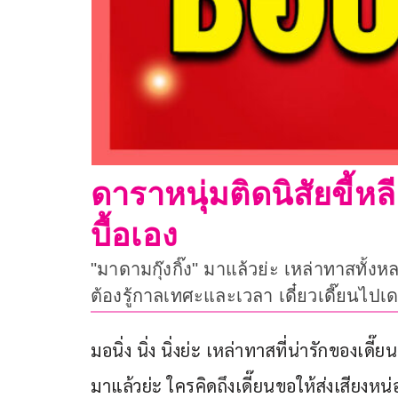
ดาราหนุ่มติดนิสัยขี้
บื้อเอง
"มาดามกุ๊งกิ๊ง" มาแล้วย่ะ เหล่าทาสทั้
ต้องรู้กาลเทศะและเวลา เดี๋ยวเดี๊ยนไปเ
มอนิ่ง นิ่ง นิ่งย่ะ เหล่าทาสที่น่ารักของเดี๊ยน
มาแล้วย่ะ ใครคิดถึงเดี๊ยนขอให้ส่งเสียงหน