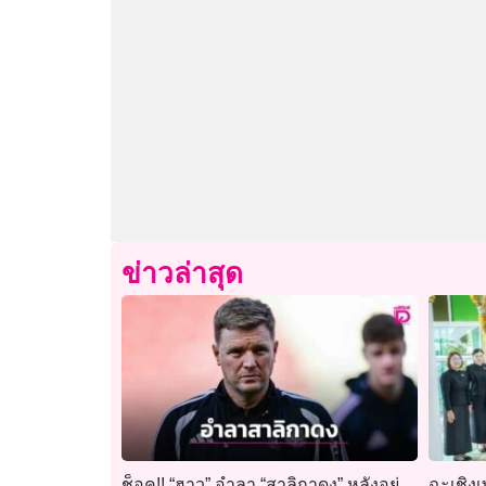
ข่าวล่าสุด
ช็อค!! “ฮาว” อำลา “สาลิกาดง” หลังอยู่
ฉะเชิงเ