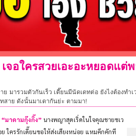
หลี เจอใครสวยเอะอะหยอดแต่พอ
งหลาย มารวมตัวกันเร็ว เดี๊ยนมีนัดเดทต่อ ยังไงต้อ
ดทสาย ดังนั้นมาเดากันย่ะ ตามมา!
 
“มาดามกุ๊งกิ๊ง” 
นางพญาสุดเริ่ดในใจคุณชายชเว
่อย ใครรักเดี๊ยนขอให้ส่งเสียงหน่อย แหมคึกคักที