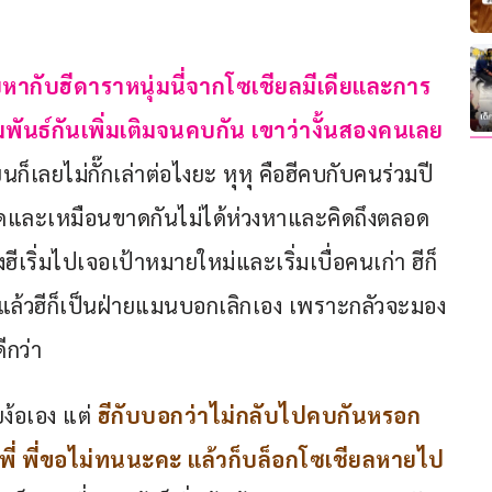
ุ
บหากับฮีดาราหนุ่มนี่จากโซเชียลมีเดียและการ
นธ์กันเพิ่มเติมจนคบกัน เขาว่างั้นสองคนเลย 
๊ยนก็เลยไม่กั๊กเล่าต่อไงยะ หุหุ คือฮีคบกับคนร่วมปี
ดและเหมือนขาดกันไม่ได้ห่วงหาและคิดถึงตลอด
ฮีเริ่มไปเจอเป้าหมายใหม่และเริ่มเบื่อคนเก่า ฮีก็
 แล้วฮีก็เป็นฝ่ายแมนบอกเลิกเอง เพราะกลัวจะมอง
กว่า 
ง้อเอง แต่
ฮีกับบอกว่าไม่กลับไปคบกันหรอก
่พี่ พี่ขอไม่ทนนะคะ แล้วก็บล็อกโซเชียลหายไป 