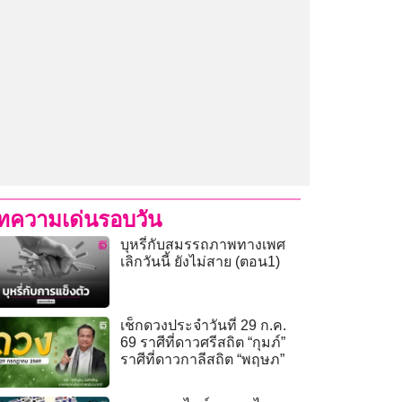
ทความเด่นรอบวัน
บุหรี่กับสมรรถภาพทางเพศ
เลิกวันนี้ ยังไม่สาย (ตอน1)
เช็กดวงประจำวันที่ 29 ก.ค.
69 ราศีที่ดาวศรีสถิต “กุมภ์”
ราศีที่ดาวกาลีสถิต “พฤษภ”