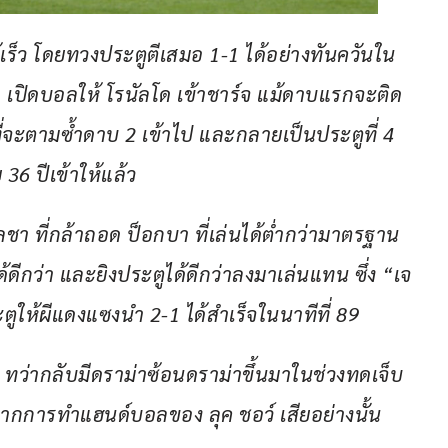
้เร็ว โดยทวงประตูตีเสมอ 1-1 ได้อย่างทันควันใน
ส  เปิดบอลให้ โรนัลโด เข้าชาร์จ แม้ดาบแรกจะติด
่จะตามซ้ำดาบ 2 เข้าไป และกลายเป็นประตูที่ 4 
36 ปีเข้าให้แล้ว
 ที่กล้าถอด ป็อกบา ที่เล่นได้ต่ำกว่ามาตรฐาน
้ดีกว่า และยิงประตูได้ดีกว่าลงมาเล่นแทน ซึ่ง “เจ
ระตูให้ผีแดงแซงนำ 2-1 ได้สำเร็จในนาทีที่ 89 
ย ทว่ากลับมีดราม่าซ้อนดราม่าขึ้นมาในช่วงทดเจ็บ
ษจากการทำแฮนด์บอลของ ลุค ชอว์ เสียอย่างนั้น