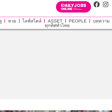
ู
หวย
ไลฟ์สไตล์
ASSET
PEOPLE
บทความ
ทุกทิศทั่วไทย