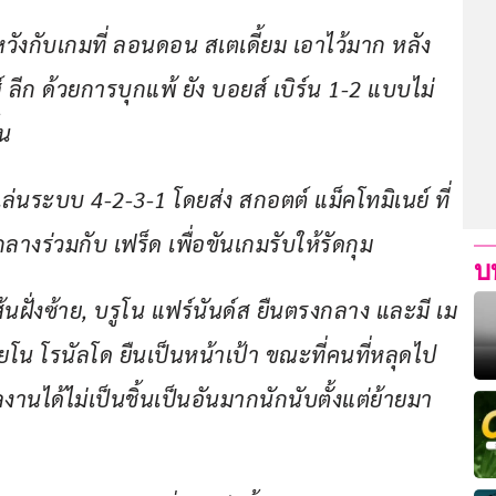
งกับเกมที่ ลอนดอน สเตเดี้ยม เอาไว้มาก หลัง
ลีก ด้วยการบุกแพ้ ยัง บอยส์ เบิร์น 1-2 แบบไม่
้น
ล่นระบบ 4-2-3-1 โดยส่ง สกอตต์ แม็คโทมิเนย์ ที่
ลางร่วมกับ เฟร็ด เพื่อขันเกมรับให้รัดกุม
บ
้นฝั่งซ้าย, บรูโน แฟร์นันด์ส ยืนตรงกลาง และมี เม
ตียโน โรนัลโด ยืนเป็นหน้าเป้า ขณะที่คนที่หลุดไป
านได้ไม่เป็นชิ้นเป็นอันมากนักนับตั้งแต่ย้ายมา