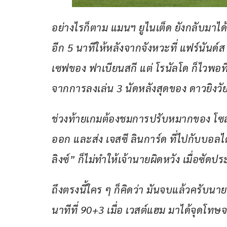
อย่างไรก็ตาม แมนฯ ยูไนเต็ด ยังกลับมาได
อีก 5 นาทีให้หลังจากจังหวะที่ แฟร์นันด์
เซฟของ ฟาเบียนสกี แต่ โรนัลโด ก็ไวพอที
จากการลงเล่น 3 นัดหลังสุดของ ดาวยิงวัย 
ช่วงท้ายเกมต้องชมการปรับหมากของ โซลชา
ออก และส่ง เจสซี ลินการ์ด ที่ไปกับบอลได
ลิงซ์” ก็ไม่ทำให้เจ้านายผิดหวัง เมื่อซัดป
ถึงตรงนี้ใคร ๆ ก็คิดว่า มันจบแล้วครับนา
นาทีที่ 90+3 เมื่อ เวสต์แฮม มาได้จุดโท