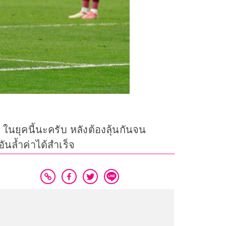
นยุคนี้นะครับ หลังต้องลุ้นกันจน
ันล้ำค่าได้สำเร็จ