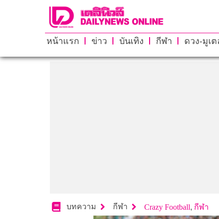
หน้าแรก
ข่าว
บันเทิง
กีฬา
ดวง-มูเตล
บทความ
กีฬา
Crazy Football
,
กีฬา