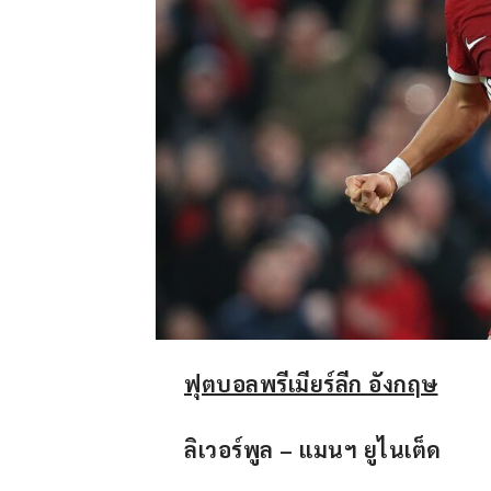
ฟุตบอลพรีเมียร์ลีก อังกฤษ
ลิเวอร์พูล – แมนฯ ยูไนเต็ด