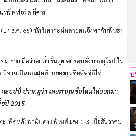
จาก 4 เกมหลัง และเป็น “หงส์แดง” ที่ชนะ แม้ว่า
์ แทร็ฟฟอร์ด ก็ตาม
ย์นี้ (17 ธ.ค. 66) นักวิเคราะห์หลายคนจึงพากันฟันธง
ริค เทน ฮาก ถือว่าตกต่ำขั้นสุด ตกรอบทั้งบอลยุโรป ใน
 นี่อาจเป็นเกมสุดท้ายของกุนซือดัตช์ก็ได้
บ
 คลอปป์ ปรากฏว่า เคยทำกุนซือโดนไล่ออกมา
ื่อปี 2015
ี่โดนตะเพิดหลังพาผีแดงแพ้หงส์แดง 1-3 เมื่อธันวาคม 