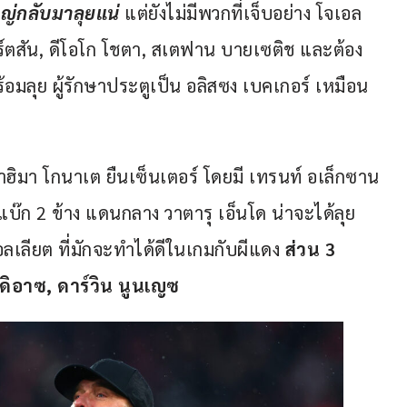
หญ่กลับมาลุยแน่
 แต่ยังไม่มีพวกที่เจ็บอย่าง โจเอล 
ิร์ตสัน, ดีโอโก โชตา, สเตฟาน บายเซติช และต้อง
พร้อมลุย ผู้รักษาประตูเป็น อลิสซง เบคเกอร์ เหมือน
อิบราฮิมา โกนาเต ยืนเซ็นเตอร์ โดยมี เทรนท์ อเล็กซาน
แบ๊ก 2 ข้าง แดนกลาง วาตารุ เอ็นโด น่าจะได้ลุย
อลเลียต ที่มักจะทำได้ดีในเกมกับผีแดง 
ส่วน 
3
 ดิอาซ, 
ดาร์วิน นูนเญซ