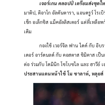
เจอร์เกน คลอปป์ เตรียมส่งชุดใ
มาติป, ติอาโก อัลคันตารา, แอนดรูว์ โรเบ
เช็ก อเล็กซิส แม็คอัลลิสเตอร์ แต่ที่เหลือ
เดิม
            กองใช้ เวอร์จิล ฟาน ไดค์ กับ 
เดอร์ อาร์ดนลด์ กับ คอสตาส ซิมิคาส เป็น
ต่อ ร่วมกับ โดมินิก โซโบซไล และ ฮาวีย์ เ
ประสานแดนหน้าใช้ โม ซาลาห์, 
หลุยส์