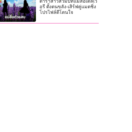
ดาราสาวสวมบทแม่สื่อเดลิเว
อรี ตั้งตนขลัง-เสิร์ฟคู่แมตชิ่ง
โปรไฟล์ดีโดนใจ