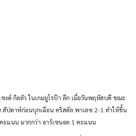
แซงต์ กิลลัว ในเกมยูโรป้า ลีก เมื่อวันพฤหัสบดี ขณะ
น สัปดาห์ก่อนบุกเฉือน คริสตัล พาเลซ 2-1 ทำให้ขึ้น
37 คะแนน มากกว่า อาร์เซนอล 1 คะแนน