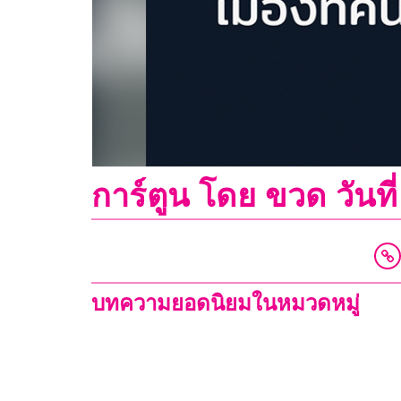
การ์ตูน โดย ขวด วันท
บทความยอดนิยมในหมวดหมู่