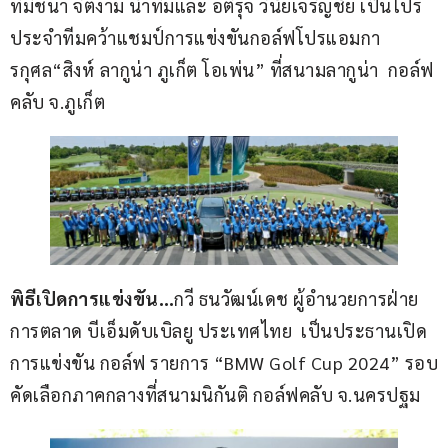
ที่มีชนา จิตงาม นำทีมและ อติรุจ วินัยเจริญชัย เป็นโปร
ประจำทีมคว้าแชมป์การแข่งขันกอล์ฟโปรแอมกา
รกุศล“สิงห์ ลากูน่า ภูเก็ต โอเพ่น” ที่สนามลากูน่า  กอล์ฟ
คลับ จ.ภูเก็ต
พิธีเปิดการแข่งขัน…
กวี ธนวัฒน์เดช ผู้อำนวยการฝ่าย
การตลาด บีเอ็มดับเบิลยู ประเทศไทย  เป็นประธานเปิด
การแข่งขัน กอล์ฟ รายการ “BMW Golf Cup 2024” รอบ
คัดเลือกภาคกลางที่สนามนิกันติ กอล์ฟคลับ จ.นครปฐม