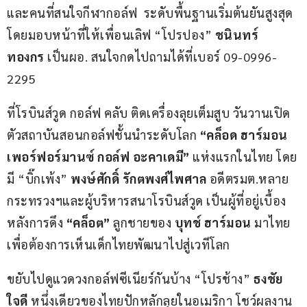
และคนที่สนใจกีฬากอล์ฟ  ระดับพื้นฐานเริ่มต้นยันสูงสุด 
โดยมอบหน้าที่ให้เพื่อนเลิฟ “โปรปอง” 
ชนินทร์ 
ทองกร
 เป็นผอ. สนใจกดไปถามได้ที่เบอร์ 09-0996-
2295
ที่โรบินส์วูด กอล์ฟ คลับ ติดเครื่องลุยเต็มสูบ วันวานเปิด
ตัวสถาบันสอนกอล์ฟชั้นนำระดับโลก 
“คล็อด ฮาร์มอน 
เพอร์ฟอร์มานซ์ กอล์ฟ อะคาเดมี” 
แห่งแรกในไทย โดย
มี “บิ๊กเพ้ง” 
พงษ์ศักดิ์ รักตพงศ์ไพศาล 
อดีตรมต.หลาย
กระทรวงฯและผู้บริหารสนาโรบินส์วูด เป็นผู้ที่อยู่เบื้อง
หลังการดึง
 “คล็อต” 
ลูกชายของ 
บุทช์ ฮาร์มอน
 มาไทย
เพื่อต้องการเห็นเด็กไทยพัฒนาไปสู่เวทีโลก 
ขยับไปดูแวดวงกอล์ฟซีเนียร์กันบ้าง “โปรช้าง” 
ธงชัย 
ใจดี
 หนึ่งเดียวของไทยปักหลักลุยในอเมริกา โชว์ผลงาน 