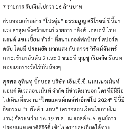
7 รายการ รับเงินไปกว่า 16 ล้านบาท
ส่วนจอมเก๋าอย่าง “โปรจุ๋ม” 
ธรรมนูญ ศรีโรจน์
 ปีนี้มา
แรง ล่าสุดเพิ่งคว้าแชมป์รายการ “สิงห์-เอสเอที ไทย
แลนด์ แชมเปี้ยน ทัวร์” ที่สนามกอล์ฟกบินทร์ สปอร์ต
คลับ โดยมี
 ประหยัด มากแสง
 กับ 
ถาวร วิรัตน์จันทร์
เกาะเข้ามาอันดับ 2 และ 3 ขณะที่ 
บุญชู เรืองกิจ
 รับบท
คอยแจกรางวัลให้กับน้องๆ
สุรพล อุทินทุ
 บิ๊กบอส บริษัท เอ็น.ซี.ซี. แมนเนจเม้นท์ 
แอนด์ ดิเวลลอปเม้นท์ จำกัด มีข่าวดีมาบอก ใครที่มีฝีมือ
ไปเดินเที่ยวงาน 
“ไทยแลนด์กอล์ฟเอ็กซ์โป 2024”
 ปีนี้มี
กิจกรรม “1 พัตต์ 1 แสน” (ตรวจสอบเงื่อนไขภายใน
งาน) จัดระหว่าง 16-19 พ.ค.  ณ ฮอลล์ 5-6  ศูนย์การ
ประชุมแห่งชาติสิริกิติ์ เข้าไปดูรายละเอียดได้ทาง 