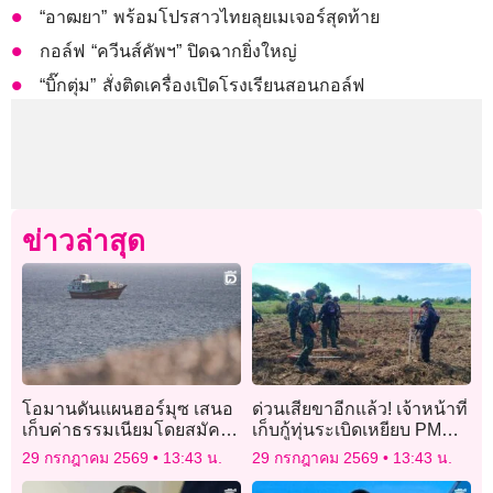
“อาฒยา” พร้อมโปรสาวไทยลุยเมเจอร์สุดท้าย
กอล์ฟ “ควีนส์คัพฯ” ปิดฉากยิ่งใหญ่
“บิ๊กตุ่ม” สั่งติดเครื่องเปิดโรงเรียนสอนกอล์ฟ
ข่าวล่าสุด
โอมานดันแผนฮอร์มุซ เสนอ
ด่วนเสียขาอีกแล้ว! เจ้าหน้าที่
เก็บค่าธรรมเนียมโดยสมัคร
เก็บกู้ทุ่นระเบิดเหยียบ PMN
ใจ สหรัฐไม่เอาด้วย
ชายแดนสระแก้ว
29 กรกฎาคม 2569
13:43 น.
29 กรกฎาคม 2569
13:43 น.