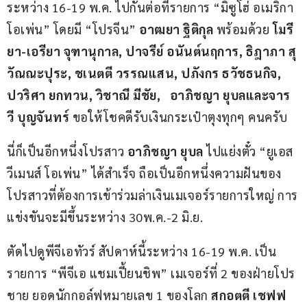
ระหว่าง 16-19 พ.ค. ไปกันต่อที่รายการ “มิซูโฮ่ อเมริกา 
โอเพ่น” โดยมี “โปรจีน” 
อาฒยา ฐิติกุล 
พร้อมด้วย 
โมรี
ยา-เอรียา จุฑานุกาล, ปาจรีย์ อนันต์นฤการ, ธิฎาภา สุ
วัณณะปุระ, ชเนตตี วรรณแสน, ปภังกร ธวัชธนกิจ, 
ปวริศา ยกทวน, วิชาณี มีชัย,   อาภิชญา ยุบลและจาร
วี บุญจันทร์
 ขอให้โชคดีรับเงินกระเป๋าตุงทุกๆ คนครับ
นี่ก็เป็นอีกหนึ่งโปรสาว 
อาภิชญา ยุบล
 ไปแย่งตั๋ว “ยูเอส 
วีเมนส์ โอเพ่น” ได้สำเร็จ ถือเป็นอีกหนึ่งความฝันของ
โปรสาวที่ต้องการเข้าร่วมล่าเงินเมเจอร์รายการใหญ่ การ
แข่งขันจะมีขึ้นระหว่าง 30พ.ค.-2 มิ.ย.
ตัดไปดูพีจีเอทัวร์ สัปดาห์นี้ระหว่าง 16-19 พ.ค. เป็น
รายการ “พีจีเอ แชมเปี้ยนชิพ” เมเจอร์ที่ 2 ของฝ่ายโปร
ชาย ยอดนักกอล์ฟหมายเลข 1 ของโลก 
สกอตตี เชฟฟ