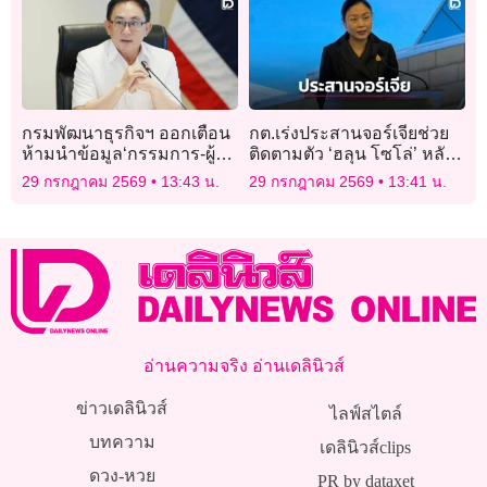
กรมพัฒนาธุรกิจฯ ออกเตือน
กต.เร่งประสานจอร์เจียช่วย
ห้ามนำข้อมูล‘กรรมการ-ผู้ถือ
ติดตามตัว ‘ฮลุน โซโล่’ หลัง
หุ้น’ ไปเผยแพร่เชิงธุรกิจ ผิด
ขาดการติดต่อนานกว่า 2
29 กรกฎาคม 2569
13:43 น.
29 กรกฎาคม 2569
13:41 น.
PDPA
สัปดาห์
อ่านความจริง อ่านเดลินิวส์
ข่าวเดลินิวส์
ไลฟ์สไตล์
บทความ
เดลินิวส์clips
ดวง-หวย
PR by dataxet