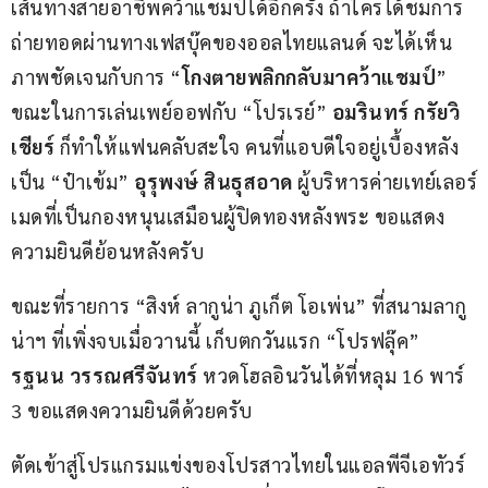
เส้นทางสายอาชีพคว้าแชมป์ได้อีกครั้ง ถ้าใครได้ชมการ
ถ่ายทอดผ่านทางเฟสบุ๊คของออลไทยแลนด์ จะได้เห็น
ภาพชัดเจนกับการ “
โกงตายพลิกกลับมาคว้าแชมป์
” 
ขณะในการเล่นเพย์ออฟกับ “โปรเรย์” 
อมรินทร์ กรัยวิ
เชียร์
 ก็ทำให้แฟนคลับสะใจ คนที่แอบดีใจอยู่เบื้องหลัง
เป็น “ป๋าเข้ม” 
อุรุพงษ์ สินธุสอาด
 ผู้บริหารค่ายเทย์เลอร์
เมดที่เป็นกองหนุนเสมือนผู้ปิดทองหลังพระ ขอแสดง
ความยินดีย้อนหลังครับ 
ขณะที่รายการ “สิงห์ ลากูน่า ภูเก็ต โอเพ่น” ที่สนามลากู
น่าฯ ที่เพิ่งจบเมื่อวานนี้ เก็บตกวันแรก “โปรฟลุ๊ค” 
รฐนน วรรณศรีจันทร์
 หวดโฮลอินวันได้ที่หลุม 16 พาร์ 
3 ขอแสดงความยินดีด้วยครับ
ตัดเข้าสู่โปรแกรมแข่งของโปรสาวไทยในแอลพีจีเอทัวร์ 