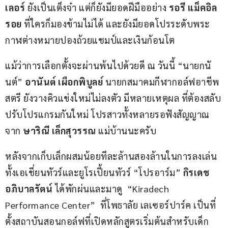
เลอร์
 ยังเป็นเต็งจ๋า แต่ก็ยังมียอดฝีมืออย่าง 
รอรี แม็คอิล
รอย
 ที่ใครก็มองข้ามไม่ได้ และยังมียอดโปรระดับพระ
กาฬต่างหมายปองถ้วยแชมป์และเงินก้อนโต
แม้ว่าการเลือกตั้งจะผ่านพ้นไปด้วยดี ณ วันนี้ “นายกนั
นต์” 
อานันต์ เผือกพิบูลย์
 นายกสมาคมกีฬากอล์ฟอาชีพ
สตรี ยังวางคิวแข่งใหม่ไม่ลงตัว มีหลายเหตุผล ที่ต้องสลับ
ปรับโปรแกรมกันใหม่ โปรสาวทั้งหลายรอฟังสัญญาณ
จาก 
ษาริณี เล็กสุวรรณ
 แม่บ้านนะครับ
หลังจากเก็บเล็กผสมน้อยทีละล้านสองล้านในการลงเล่น
ทั้งเอเชี่ยนทัวร์และยูโรเปี้ยนทัวร์ “โปรอาร์ม” 
กิรเดช 
อภิบาลรัตน์ 
ได้พักผ่นและมาดู  “Kiradech 
Performance Center”  ที่โพธาลัย เลเซอร์ปาร์ค เป็นที่
ตั้งสถาบันสอนกอล์ฟที่เปิดหลักสูตรเริ่มต้นสำหรับเด็ก