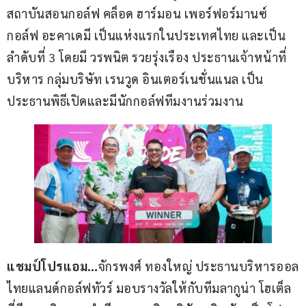
สถาบันสอนกอล์ฟ คล็อด ฮาร์มอน เพอร์ฟอร์มานซ์ 
กอล์ฟ อะคาเดมี เป็นแห่งแรกในประเทศไทย และเป็น
ลำดับที่ 3 โดยมี วรพนิต รวยรุ่งเรือง ประธานเจ้าหน้าที่
บริหาร กลุ่มบริษัท เรนวูด อินเตอร์เนชั่นแนล เป็น
ประธานพิธีเปิดและมีนักกอล์ฟทีมงานร่วมงาน
แชมป์โปรแอม…
จักรพงศ์ ทองใหญ่ ประธานบริหารออล
ไทยแลนด์กอล์ฟทัวร์ มอบรางวัลให้กับทีมลากูน่า โฮเต็ล 