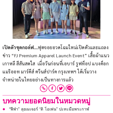
เปิดตัวชุดกอล์ฟ…
ฟุตจอยอวดโฉมใหม่เปิดตัวและแถลง
ข่าว “FJ Premium Apparel Launch Event” เสื้อผ้าแนว
เกาหลี สีสันสดใส  เมื่อวันก่อนที่เอบาร์ รูฟท็อป แบงค็อก 
แมริออท มาร์คีส์ ควีนส์ปาร์ค กรุงเทพฯ ได้เริ่มวาง
จำหน่ายในไทยอย่างเป็นทางการแล้ว
บทความยอดนิยมในหมวดหมู่
“ฟีฟ่า” ลุยเมเจอร์ “ดิ โอเพ่น” ปะทะมือพระกาฬ