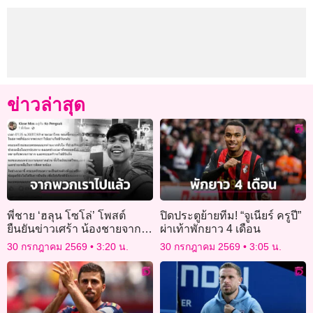
ข่าวล่าสุด
พี่ชาย ‘ฮลุน โซโล่’ โพสต์
ปิดประตูย้ายทีม! “จูเนียร์ ครูปี”
ยืนยันข่าวเศร้า น้องชายจาก
ผ่าเท้าพักยาว 4 เดือน
พวกเราไปอย่างไม่มีวันกลับ
30 กรกฎาคม 2569
3:20 น.
30 กรกฎาคม 2569
3:05 น.