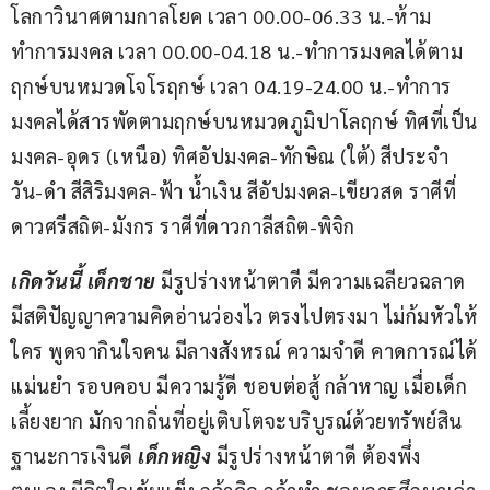
โลกาวินาศตามกาลโยค เวลา 00.00-06.33 น.-ห้าม
ทำการมงคล เวลา 00.00-04.18 น.-ทำการมงคลได้ตาม
ฤกษ์บนหมวดโจโรฤกษ์ เวลา 04.19-24.00 น.-ทำการ
มงคลได้สารพัดตามฤกษ์บนหมวดภูมิปาโลฤกษ์ ทิศที่เป็น
มงคล-อุดร (เหนือ) ทิศอัปมงคล-ทักษิณ (ใต้) สีประจำ
วัน-ดำ สีสิริมงคล-ฟ้า น้ำเงิน สีอัปมงคล-เขียวสด ราศีที่
ดาวศรีสถิต-มังกร ราศีที่ดาวกาลีสถิต-พิจิก
เกิดวันนี้ เด็กชาย
 มีรูปร่างหน้าตาดี มีความเฉลียวฉลาด 
มีสติปัญญาความคิดอ่านว่องไว ตรงไปตรงมา ไม่ก้มหัวให้
ใคร พูดจากินใจคน มีลางสังหรณ์ ความจำดี คาดการณ์ได้
แม่นยำ รอบคอบ มีความรู้ดี ชอบต่อสู้ กล้าหาญ เมื่อเด็ก
เลี้ยงยาก มักจากถิ่นที่อยู่เติบโตจะบริบูรณ์ด้วยทรัพย์สิน 
ฐานะการเงินดี 
เด็กหญิง 
มีรูปร่างหน้าตาดี ต้องพึ่ง