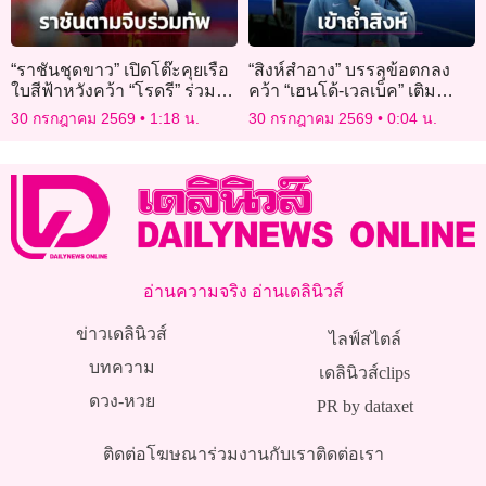
“ราชันชุดขาว” เปิดโต๊ะคุยเรือ
“สิงห์สำอาง” บรรลุข้อตกลง
ใบสีฟ้าหวังคว้า “โรดรี” ร่วม
คว้า “เฮนโด้-เวลเบ็ค” เติม
ทัพ
ความเก๋า
30 กรกฎาคม 2569
1:18 น.
30 กรกฎาคม 2569
0:04 น.
อ่านความจริง อ่านเดลินิวส์
ข่าวเดลินิวส์
ไลฟ์สไตล์
บทความ
เดลินิวส์clips
ดวง-หวย
PR by dataxet
ติดต่อโฆษณา
ร่วมงานกับเรา
ติดต่อเรา