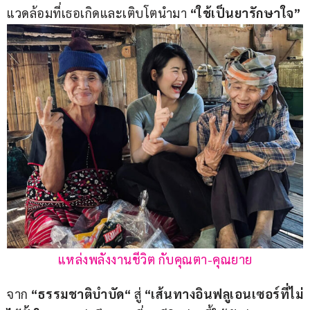
แวดล้อมที่เธอเกิดและเติบโตนำมา 
“ใช้เป็นยารักษาใจ”
แหล่งพลังงานชีวิต กับคุณตา-คุณยาย
จาก 
“
ธรรมชาติบำบัด
“
 สู่ 
“เส้นทางอินฟลูเอนเซอร์ที่ไม่