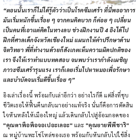
“
ตอนนั้นเราก็ไม่ได้รู้ตัวว่าเป็นโรคซึมเศร้า ที่นี่พออาการ
มันเริ่มหนักขึ้นเรื่อย ๆ จากคนคิดบวก ก็ค่อย ๆ เปลี่ยน
เป็นคนที่เอาแต่คิดในทางลบ ช่วงฝึกงานปี 
4 
อิงได้ไป
ฝึกที่ศาลเด็กจังหวัดเชียงใหม่ แผนกให้คำปรึกษาด้าน
จิตวิทยา พี่ที่ทำงานด้วยก็สังเกตเห็นความผิดปกติของ
เรา จึงให้เราทำแบบทดสอบ จนพบว่าเรากำลังเผชิญ
ภาวะซึมเศร้ารุนแรง เราก็เลยเริ่มไปหาหมอเพื่อรักษา
และบำบัดจนเริ่มดีขึ้นเรื่อย ๆ”
อิงเล่าเรื่องนี้ พร้อมกับเล่าอีกว่า อย่างไรก็ดี แต่สิ่งที่ชุบ
ชีวิตเธอให้ฟื้นคืนกลับมาอย่างแท้จริง นั่นก็คือการตัดสิน
ใจหันหลังให้เมืองใหญ่ แล้วเดินกลับไปสู่อ้อมกอดของ 
“
คุณตาพือพือจอเปอะเลอะ
“
 และ 
“
คุณยายพีพีชาริ
“
ณ หมู่บ้านพะโข่โหล่ของเธอ พร้อมกับหันกลับไปใช้สิ่ง