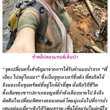
ทำคลิปคอนเทนต์เดินป่า
“
จุดเปลี่ยนครั้งสำคัญมาจากการได้รับคำแนะนำจาก 
“
พี่
เฉียง ไปอยู่ไหนมา
” 
ซึ่งเป็นยูทูบเบอร์ชื่อดัง ที่สะกิดให้
อิงมองเห็นขุมทรัพย์ที่อยู่ใกล้ตัวที่สุด นั่นคือวิถีชีวิต
ดั้งเดิมของชาวปกาเกอะญอที่กำลังเลือนหายไป อิงจึง
ตัดสินใจเปลี่ยนทิศทางคอนเทนต์ โดยมุ่งเน้นไปที่การนำ
เสนอท่องเที่ยวเชิงวิถีวัฒนธรรม เพื่อให้คนรุ่นใหม่ภูมิใจ