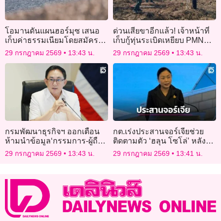
โอมานดันแผนฮอร์มุซ เสนอ
ด่วนเสียขาอีกแล้ว! เจ้าหน้าที่
เก็บค่าธรรมเนียมโดยสมัครใจ
เก็บกู้ทุ่นระเบิดเหยียบ PMN
สหรัฐไม่เอาด้วย
ชายแดนสระแก้ว
29 กรกฎาคม 2569
13:43 น.
29 กรกฎาคม 2569
13:43 น.
กรมพัฒนาธุรกิจฯ ออกเตือน
กต.เร่งประสานจอร์เจียช่วย
ห้ามนำข้อมูล‘กรรมการ-ผู้ถือ
ติดตามตัว ‘ฮลุน โซโล่’ หลัง
หุ้น’ ไปเผยแพร่เชิงธุรกิจ ผิด
ขาดการติดต่อนานกว่า 2
29 กรกฎาคม 2569
13:43 น.
29 กรกฎาคม 2569
13:41 น.
PDPA
สัปดาห์