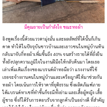
มีคุณยายเป็นกำลังใจ ขณะทอผ้า
อิงพูดเรื่องนี้ด้วยแววตามุ่งมั่น และผลลัพธ์ที่ได้นั้นก็เกิน
คาด ทำให้ในปัจจุบันชาวบ้านและเยาวชนในหมู่บ้านหัน
กลับมาจับกี่ทอผ้าเพิ่มขึ้นถึง 40% จนสร้างรายได้ที่ยั่งยืน 
ทั้งยังปลุกความภูมิใจในงานฝีมือให้กลับคืนมา โดยเธอ
เล่าเพิ่มเติมเรื่องของแบรนด์ผ้าทอมือว่า แรงงานที่ใช้ 
เธอจะจ้างงานคนในหมู่บ้านและเครือญาติให้มาช่วยกัน
ทอผ้า โดยเน้นการให้ราคาที่ยุติธรรม ซึ่งผลิตภัณฑ์ภาย
ใต้แบรนด์ทาเชที่ทำขึ้นก็จะมีทั้งย่าม และเสื้อผู้หญิง เสื้อ
ผู้ชาย ซึ่งก็ได้รับการตอบรับจากลูกค้าเป็นอย่างดี ที่สำคัญ