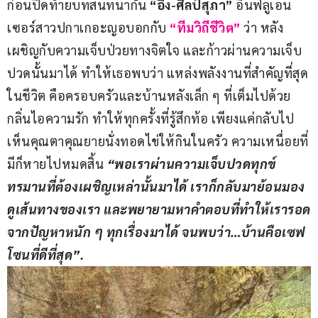
ก่อนปิดท้ายบทสนทนากัน 
“อิง-ศิลป์สุภา”
 อินฟลูเอน
เซอร์สาวปกาเกอะญอบอกกับ
“ทีมวิถีชีวิต”
 ว่า หลัง
เผชิญกับความเจ็บป่วยทางจิตใจ และก้าวผ่านความเจ็บ
ปวดนั้นมาได้ ทำให้เธอพบว่า แหล่งพลังงานที่สำคัญที่สุด
ในชีวิต คือครอบครัวและบ้านหลังเล็ก ๆ ที่เต็มไปด้วย
กลิ่นไอความรัก ทำให้ทุกครั้งที่รู้สึกท้อ เพียงแค่กลับไป
เห็นคุณตาคุณยายนั่งทอดไข่ให้กินในครัว ความเหนื่อยที่
มีก็หายไปหมดสิ้น 
“พอเราผ่านความเจ็บปวดทุกข์
ทรมานที่ต้องเผชิญเหล่านั้นมาได้ เราก็กลับมาย้อนมอง
ดูเส้นทางของเรา และพยายามหาคำตอบที่ทำให้เรารอด
จากปัญหาหนัก ๆ ทุกเรื่องมาได้ จนพบว่า…บ้านคือเซฟ
โซนที่ดีที่สุด”.