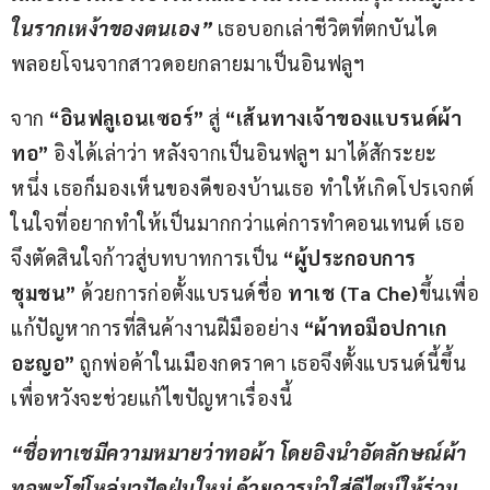
ในรากเหง้าของตนเอง”
 เธอบอกเล่าชีวิตที่ตกบันได
พลอยโจนจากสาวดอยกลายมาเป็นอินฟลูฯ
จาก 
“อินฟลูเอนเซอร์”
 สู่ 
“เส้นทางเจ้าของแบรนด์ผ้า
ทอ” 
อิงได้เล่าว่า หลังจากเป็นอินฟลูฯ มาได้สักระยะ
หนึ่ง เธอก็มองเห็นของดีของบ้านเธอ ทำให้เกิดโปรเจกต์
ในใจที่อยากทำให้เป็นมากกว่าแค่การทำคอนเทนต์ เธอ
จึงตัดสินใจก้าวสู่บทบาทการเป็น 
“ผู้ประกอบการ
ชุมชน”
 ด้วยการก่อตั้งแบรนด์ชื่อ
 ทาเช 
(
Ta Che)
ขึ้นเพื่อ
แก้ปัญหาการที่สินค้างานฝีมืออย่าง 
“ผ้าทอมือปกาเก
อะญอ”
 ถูกพ่อค้าในเมืองกดราคา เธอจึงตั้งแบรนด์นี้ขึ้น
เพื่อหวังจะช่วยแก้ไขปัญหาเรื่องนี้
“
ชื่อทาเชมีความหมายว่าทอผ้า โดยอิงนำอัตลักษณ์ผ้า
ทอพะโข่โหล่มาปัดฝุ่นใหม่ ด้วยการนำใส่ดีไซน์ให้ร่วม