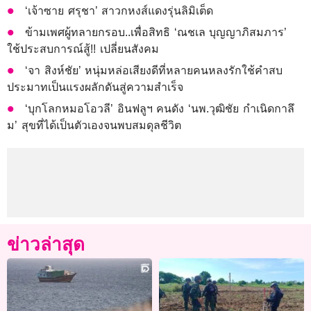
‘เจ้าซาย ศรุชา’ สาวกหงส์แดงรุ่นลิมิเต็ด
ข้ามเพศผู้ทลายกรอบ..เพื่อสิทธิ ‘ณชเล บุญญาภิสมภาร’
ใช้ประสบการณ์สู้!! เปลี่ยนสังคม
‘จา สิงห์ชัย’ หนุ่มหล่อเสียงดีที่หลายคนหลงรักใช้คำสบ
ประมาทเป็นแรงผลักดันสู่ความสำเร็จ
‘บุกโลกหมอโอวลี’ อินฟลูฯ คนดัง ‘นพ.วุฒิชัย กำเนิดกาลึ
ม’ สุขที่ได้เป็นตัวเองจนพบสมดุลชีวิต
ข่าวล่าสุด