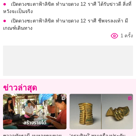
เปิดดวงชะตาฟ้าลิขิต ทำนายดวง 12 ราศี ได้รับข่าวดี สิ่งที่
หวังจะเป็นจริง
เปิดดวงชะตาฟ้าลิขิต ทำนายดวง 12 ราศี ชีพจรลงเท้า มี
เกณฑ์เดินทาง
1 ครั้ง
ข่าวล่าสุด
ชาวอุทัยธานี งมหอยขมขาย
‘กรมศิลป์’ พบเครื่องประดับ