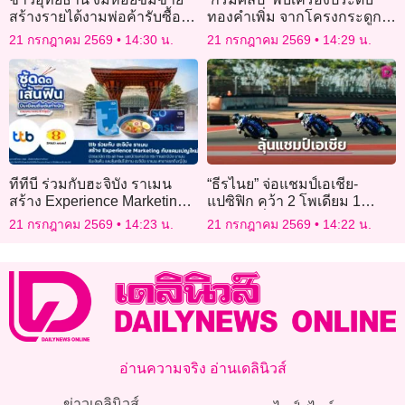
สร้างรายได้งามพ่อค้ารับซื้อถึง
ทองคำเพิ่ม จากโครงกระดูก
บ้าน
แหล่งโบราณคดีดอนยายทอง
21 กรกฎาคม 2569
14:30 น.
21 กรกฎาคม 2569
14:29 น.
ทีทีบี ร่วมกับฮะจิบัง ราเมน
“ธีรไนย” จ่อแชมป์เอเชีย-
สร้าง Experience Marketing
แปซิฟิก คว้า 2 โพเดียม 1
พร้อมเสิร์ฟแคมเปญใหม่ ให้
ชัยชนะ ที่มันดาลิกา”อิงค์”
21 กรกฎาคม 2569
14:23 น.
21 กรกฎาคม 2569
14:22 น.
คุ้มมากกว่าเดิม
พัฒนาต่อเนื่อง ไล่แซงคู่แข่งทั้ง
2 เรซ
อ่านความจริง อ่านเดลินิวส์
ข่าวเดลินิวส์