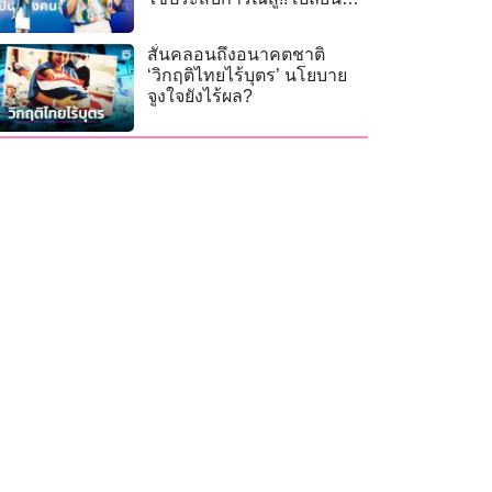
สังคม
สั่นคลอนถึงอนาคตชาติ
‘วิกฤติไทยไร้บุตร’ นโยบาย
จูงใจยังไร้ผล?