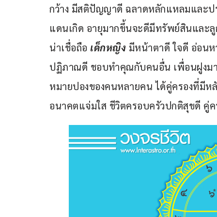
กว้าง มีสติปัญญาดี ฉลาดหลักแหลมและปร
แดนเกิด อายุมากขึ้นจะดีมีทรัพย์สินและ
น่าเชื่อถือ
 เด็กหญิง
 มีหน้าตาดี ใจดี อ่อ
ปฏิภาณดี ชอบทำคุณกับคนอื่น เพื่อนฝูงมาก ม
หมายปองของคนหลายคน ได้คู่ครองที่มีหล
อนาคตแจ่มใส ชีวิตครอบครัวปกติสุขดี คู่ค