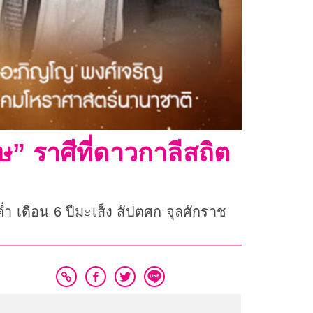
ษ” ราศีที่ดาวกาลีสถิต
่ำ เดือน 6 ปีมะเส็ง สัปตศก จุลศักราช