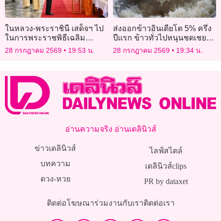
ในหลวง-พระราชินี เสด็จฯ ไป
ส่งออกข้าวอินเดียโต 5% ครึ่ง
ในการพระราชพิธีเฉลิม
ปีแรก ข้าวทั่วไปหนุนชดเชย
พระชนมพรรษา 28 กรกฎาคม
“บาสมาติ” หด
28 กรกฎาคม 2569
19:53 น.
28 กรกฎาคม 2569
19:34 น.
2569
อ่านความจริง อ่านเดลินิวส์
ข่าวเดลินิวส์
ไลฟ์สไตล์
บทความ
เดลินิวส์clips
ดวง-หวย
PR by dataxet
ติดต่อโฆษณา
ร่วมงานกับเรา
ติดต่อเรา