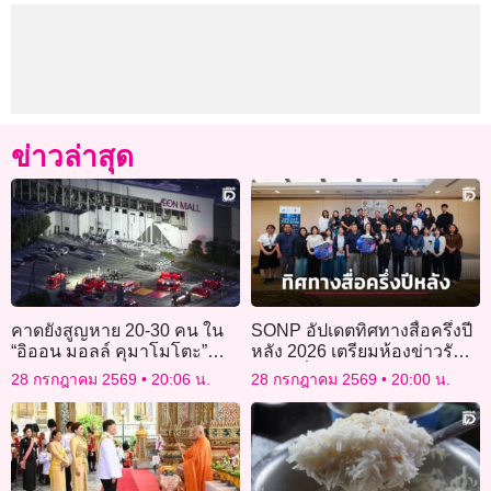
ข่าวล่าสุด
คาดยังสูญหาย 20-30 คน ใน
SONP อัปเดตทิศทางสื่อครึ่งปี
“อิออน มอลล์ คุมาโมโตะ”
หลัง 2026 เตรียมห้องข่าวรับ
หลังแผ่นดินไหวรุนแรง
การเปลี่ยนแปลงยุค AI
28 กรกฎาคม 2569
20:06 น.
28 กรกฎาคม 2569
20:00 น.