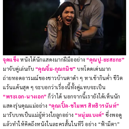
จุดแข็ง 
หนังได้นักแสดงมากฝีมืออย่าง 
“คุณปู-ยะสะกะ”
มาจับคู่เล่นกับ
 “คุณจิ๋ม-กุณกนิช” 
บทโดดเด่นมาก 
ถ่ายทอดอารมณ์ของชาวบ้านตาดำ ๆ หาเช้ากินค่ำ ชีวิต
แร้นแค้นสุด ๆ จะบอกว่าเรื่องนี้ทั้งคู่แทบจะเป็น
“พระเอก-นางเอก”
 ก็ว่าได้ นอกจากนี้เรายังได้เห็นนัก
แสดงรุ่นคุณแม่อย่าง
“คุณเปิ้ล-ชไมพร สิทธิวรนันท์”
มารับบทเป็นแม่ผู้ห่วงใยลูกอย่าง
 “หนุ่มแบงค์” 
ซึ่งพอดู
แล้วทำให้คิดถึงหนังในละครสั้นในทีวี อย่าง “ฟ้ามีตา” 