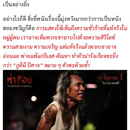
เป็นอย่างยิ่ง 
อย่างไรก็ดี สิ่งที่หนังเรื่องนี้มุ่งหวังมากกว่าการเป็นหนัง
สยองขวัญก็คือ 
การแสดงให้เห็นถึงความชั่วร้ายที่แท้จริงใน
หมู่ผู้คน เราอาจเห็นพวกเขาฉาบไปด้วยความศิวิไลซ์ 
ความสวยงาม ความเจริญ แต่แท้จริงแล้วพวกเขาอาจ
อ่อนแอ พ่ายแพ้แก่กิเลส-ตัณหา ทำตัวน่ารังเกียจซะยิ่ง
กว่า “ภูติผี ปิศาจ” หลาย ๆ ตัวซะด้วยซ้ำ