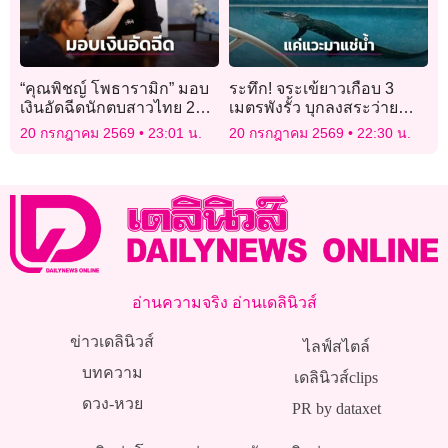
“คุณพิชญ์ โพธารามิก” มอบ
ระทึก! จระเข้ยาวเกือบ 3
เงินอัดฉีดนักตบสาวไทย 2
เมตรพังรั้ว บุกลงสระว่ายน้ำ
ล้านบาท
ในบ้านพัก
20 กรกฎาคม 2569
23:01 น.
20 กรกฎาคม 2569
22:30 น.
อ่านความจริง อ่านเดลินิวส์
ข่าวเดลินิวส์
ไลฟ์สไตล์
บทความ
เดลินิวส์clips
ดวง-หวย
PR by dataxet