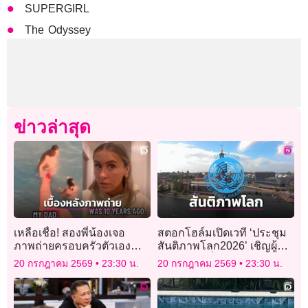
SUPERGIRL
The Odyssey
ข่าวล่าสุด
เหลือเชื่อ! สองพี่น้องเจอ
สตอกโฮล์มเปิดเวที ‘ประชุม
ภาพถ่ายครอบครัวตัวเอง
สันติภาพโลก2026’ เชิญผู้นำ-
แขวนโชว์บนผนังบ้านเช่า
นักสันติวิธีทั่วโลกร่วมงาน
20 กรกฎาคม 2569
23:30 น.
20 กรกฎาคม 2569
23:30 น.
Airbnb