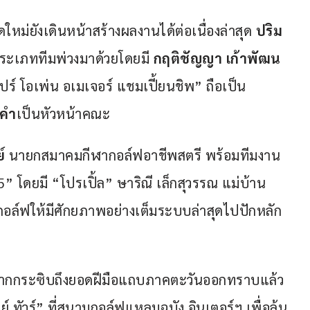
ม่ยังเดินหน้าสร้างผลงานได้ต่อเนื่องล่าสุด 
ปริม 
ประเภททีมพ่วงมาด้วยโดยมี 
กฤติชัญญา เก้าพัฒน
โปร์ โอเพ่น อเมเจอร์ แชมเปี้ยนชิพ” ถือเป็น
งคำ
เป็นหัวหน้าคณะ 
์
 นายกสมาคมกีฬากอล์ฟอาชีพสตรี พร้อมทีมงาน
 โดยมี “โปรเปิ้ล” ษาริณี เล็กสุวรรณ แม่บ้าน
กอล์ฟให้มีศักยภาพอย่างเต็มระบบล่าสุดไปปักหลัก
 ฝากกระซิบถึงยอดฝีมือแถบภาคตะวันออกทราบแล้ว
์ ทัวร์” ที่สนามกอล์ฟแหลมฉบัง อินเตอร์ฯ เพื่อลุ้น