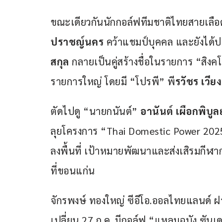
ขณะเดียวกันนักกอล์ฟทีมชาติไทยสายเลือดให
ปราชญ์นคร
 คว้าแชมป์บุคคล และยังได้
สกุล
 กลายเป็นคู่สร้างชื่อในรายการ “สิงค
รายการใหญ่ โดยมี “โปรพี” พี
รวัชร เวีย
ตัดไปดู “นายกนันต์” 
อานันต์ เผือกพิบูลย
ลุยโครงการ “Thai Domestic Power 2025”
ลงพื้นที่ เป้าหมายพัฒนาและส่งเสิรมกีฬา
ที่ขอนแก่น 
จักรพงษ์ ทองใหญ่ ซีอีโอ.ออลไทยแลนด์
เปลี่ยน 27 ก.ค. มีกอล์ฟ “แหลมฉบัง ซันเดย