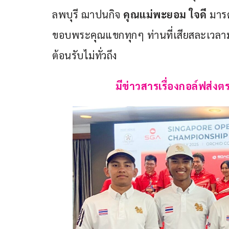
ลพบุรี ฌาปนกิจ 
คุณแม่พะยอม ใจดี 
มาร
ขอบพระคุณแขกทุกๆ ท่านที่เสียสละเวลามา
ต้อนรับไม่ทั่วถึง
มีข่าวสารเรื่องกอล์ฟส่งตร