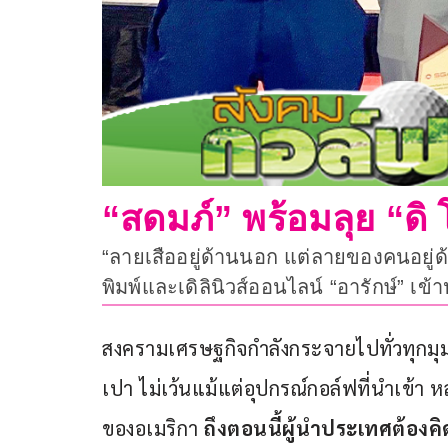
“สดมภ์” พร้อมลุย “ดิ 
“ลายเสืออยู่ด้านนอก แต่ลายของคนอยู่ด้า
พิมพ์และเดิลินิวส์ออนไลน์ “อารักษ์” เข
สงครามเศรษฐกิจกำลังกระจายไปทั่วทุกมุม
เปา ไม่เว้นแม้แต่อุปกรณ์กอล์ฟที่นำเข้า
ของอเมริกา
 ถึงตอนนี้ผู้นำประเทศต้อ