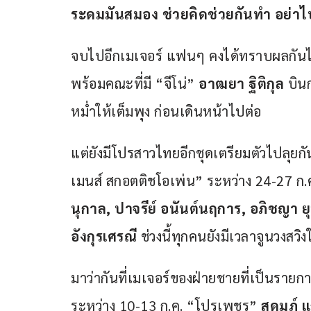
ระดมมันสมอง ช่วยคิดช่วยกันทำ อย่าไป
จบไปอีกเมเจอร์ แฟนๆ คงได้ทราบผลกันไป
พร้อมคณะที่มี “จีโน่” 
อาฒยา ฐิติกุล
 บิน
หม่ำให้เต็มพุง ก่อนเดินหน้าไปต่อ 
แต่ยังมีโปรสาวไทยอีกชุดเตรียมตัวไปลุยก
เมนส์ สกอตติชโอเพ่น” ระหว่าง 24-27 ก.ค. ท
นุกาล, ปาจรีย์ อนันต์นฤการ, อภิชญา ยุ
อังกุรเศรณี
 ช่วงนี้ทุกคนยังมีเวลาจูนวงสวิง
มาว่ากันที่เมเจอร์ของฝ่ายชายที่เป็นรายการ
ระหว่าง 10-13 ก.ค. “โปรเพชร”
 สดมภ์ 