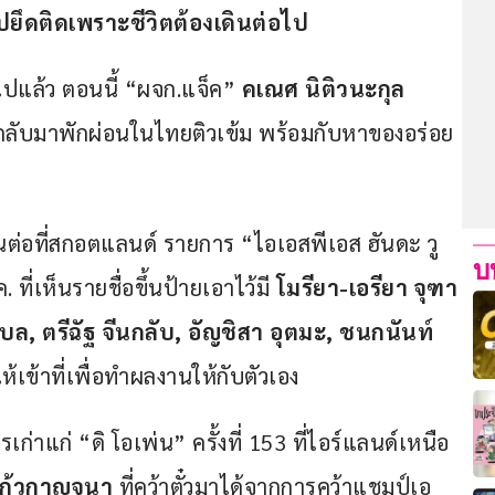
ยึดติดเพราะชีวิตต้องเดินต่อไป 
แล้ว ตอนนี้ “ผจก.แจ็ค” 
คเณศ นิติวนะกุล
กลับมาพักผ่อนในไทยติวเข้ม พร้อมกับหาของอร่อย
ันต่อที่สกอตแลนด์ รายการ “ไอเอสพีเอส ฮันดะ วู
บ
ี่เห็นรายชื่อขึ้นป้ายเอาไว้มี 
โมรียา-เอรียา จุฑา
บล, ตรีฉัฐ จีนกลับ, อัญชิสา อุตมะ, ชนกนันท์ 
ให้เข้าที่เพื่อทำผลงานให้กับตัวเอง 
เก่าแก่ “ดิ โอเพ่น” ครั้งที่ 153 ที่ไอร์แลนด์เหนือ 
แก้วกาญจนา
 ที่คว้าตั๋วมาได้จากการคว้าแชมป์เอ