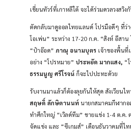
เชี่ยนทัวร์ที่เกาหลีใต้ จะได้ร่วมดวลวงส
ตัดกลับมาดูออลไทยแลนด์ โปรมือดีๆ ที่ว่า
โอเพ่น” ระหว่าง 17-20 ก.ค. “สิงห์ อีสาน
“ป๋าอ๊อด” 
ภาณุ อนามบุตร
 เจ้าของพื้นท
อย่าง “โปรหมาย” 
ประหยัด มากแสง, 
“โ
ธรรมนูญ ศรีโรจน์
 ก็จะไปปะทะด้วย 
รับงานมาแล้วก็ต้องลุยกันให้สุด สังเวียนไหน
สฤษดิ์ ลักษิตานนท์
 นายกสมาคมกีฬากอล์ฟ
ทำศึกใหญ่ “เวิลด์ทีม” ชายแข่ง 1-4 ต.ค. ต
จัดแข่ง และ “ซีเกมส์” เดือนธันวาคมที่ไท