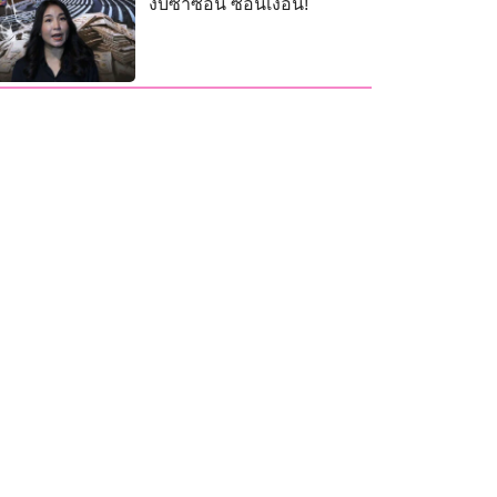
งบซ้ำซ้อน ซ่อนเงื่อน!