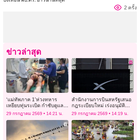
2 ครั้ง
ข่าวล่าสุด
‘แม่ทัพภาค 1’ห่วงทหาร
สำนักงานการบินสหรัฐเสนอ
เหยียบทุ่นระเบิด กำชับดูแล
กฎระเบียบใหม่ เร่งอนุมัติ
อย่างดีที่สุด
ภารกิจอวกาศเชิงพาณิชย์
29 กรกฎาคม 2569
14:21 น.
29 กรกฎาคม 2569
14:19 น.