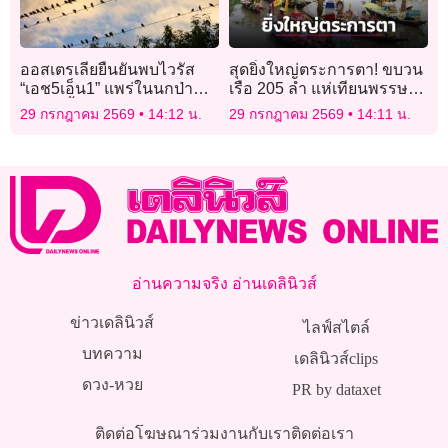
ออสเตรเลียยืนยันพบไวรัส
สุดยิ่งใหญ่ตระการตา! ขบวน
“เอช5เอ็น1” แพร่ในนกป่าพื้น
เรือ 205 ลำ แห่เทียนพรรษา
เมืองครั้งแรก
เทิดไท้องค์ราชัน
29 กรกฎาคม 2569
14:12 น.
29 กรกฎาคม 2569
14:11 น.
อ่านความจริง อ่านเดลินิวส์
ข่าวเดลินิวส์
ไลฟ์สไตล์
บทความ
เดลินิวส์clips
ดวง-หวย
PR by dataxet
ติดต่อโฆษณา
ร่วมงานกับเรา
ติดต่อเรา