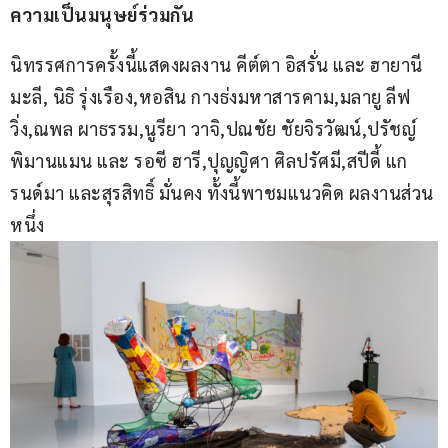
ความเป็นมนุษย์ร่วมกัน 
นิทรรศการครั้งนี้แสดงผลงาน คีต์ตา อิสรั่น และ ฮายานี 
มะลี, นิธิ รุ่งเรือง,หอสิน กางธ่งมหาสารคาม,มลายู ลีฟ
วิ่ง,ณพล ผาธรรม,นูรียา วาจิ,ปณชัย ชัยจิรวัฒน์,ปรัชญ์ 
พิมานแมน และ รอซี ฮารี,ปุญญิศา ศิลปรัศมี,สปีดี้ แก
รนด์มา และสุรสิทธิ์ มั่นคง ทั้งนี้พาชมแนวคิด ผลงานส่วน
หนึ่ง