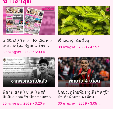
ข่าวล่าสุด
เดลินิวส์ 30 ก.ค. ปรับเงินอบต.-
เรื่องน่ารู้ : ต้นถั่วพู
เทศบาลใหม่ รัฐยกเครื่อง
30 กรกฎาคม 2569
4:15 น.
“ปชน.” เชื่อมีสัญญาณปรับค
30 กรกฎาคม 2569
5:00 น.
รม.
พี่ชาย ‘ฮลุน โซโล่’ โพสต์
ปิดประตูย้ายทีม! “จูเนียร์ ครูปี”
ยืนยันข่าวเศร้า น้องชายจาก
ผ่าเท้าพักยาว 4 เดือน
พวกเราไปอย่างไม่มีวันกลับ
30 กรกฎาคม 2569
3:20 น.
30 กรกฎาคม 2569
3:05 น.