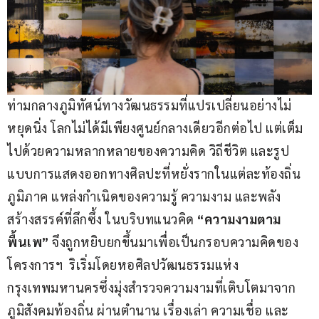
ท่ามกลางภูมิทัศน์ทางวัฒนธรรมที่แปรเปลี่ยนอย่างไม่
หยุดนิ่ง โลกไม่ได้มีเพียงศูนย์กลางเดียวอีกต่อไป แต่เต็ม
ไปด้วยความหลากหลายของความคิด วิถีชีวิต และรูป
แบบการแสดงออกทางศิลปะที่หยั่งรากในแต่ละท้องถิ่น
ภูมิภาค แหล่งกำเนิดของความรู้ ความงาม และพลัง
สร้างสรรค์ที่ลึกซึ้ง ในบริบทแนวคิด 
“ความงามตาม
พื้นเพ”
 จึงถูกหยิบยกขึ้นมาเพื่อเป็นกรอบความคิดของ
โครงการฯ  ริเริ่มโดยหอศิลปวัฒนธรรมแห่ง
กรุงเทพมหานครซึ่งมุ่งสำรวจความงามที่เติบโตมาจาก
ภูมิสังคมท้องถิ่น ผ่านตำนาน เรื่องเล่า ความเชื่อ และ