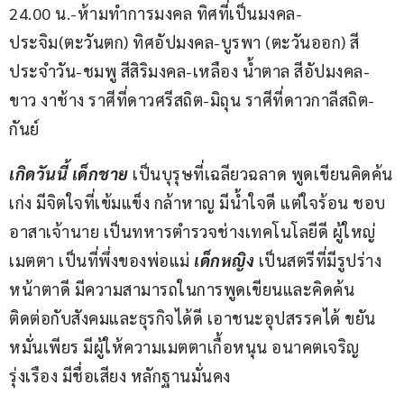
24.00 น.-ห้ามทำการมงคล ทิศที่เป็นมงคล-
ประจิม(ตะวันตก) ทิศอัปมงคล-บูรพา (ตะวันออก) สี
ประจำวัน-ชมพู สีสิริมงคล-เหลือง น้ำตาล สีอัปมงคล-
ขาว งาช้าง ราศีที่ดาวศรีสถิต-มิถุน ราศีที่ดาวกาลีสถิต-
กันย์
เกิดวันนี้ เด็กชาย
 เป็นบุรุษที่เฉลียวฉลาด พูดเขียนคิดค้น
เก่ง มีจิตใจที่เข้มแข็ง กล้าหาญ มีน้ำใจดี แต่ใจร้อน ชอบ
อาสาเจ้านาย เป็นทหารตำรวจช่างเทคโนโลยีดี ผู้ใหญ่
เมตตา เป็นที่พึ่งของพ่อแม่ 
เด็กหญิง
 เป็นสตรีที่มีรูปร่าง
หน้าตาดี มีความสามารถในการพูดเขียนและคิดค้น 
ติดต่อกับสังคมและธุรกิจได้ดี เอาชนะอุปสรรคได้ ขยัน
หมั่นเพียร มีผู้ให้ความเมตตาเกื้อหนุน อนาคตเจริญ
รุ่งเรือง มีชื่อเสียง หลักฐานมั่นคง