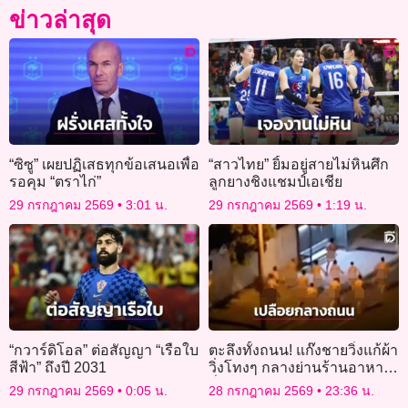
ข่าวล่าสุด
“ซิซู” เผยปฏิเสธทุกข้อเสนอเพื่อ
“สาวไทย” ยิ้มอยู่สายไม่หินศึก
รอคุม “ตราไก่”
ลูกยางชิงแชมป์เอเชีย
29 กรกฎาคม 2569
3:01 น.
29 กรกฎาคม 2569
1:19 น.
“กวาร์ดิโอล” ต่อสัญญา “เรือใบ
ตะลึงทั้งถนน! แก๊งชายวิ่งแก้ผ้า
สีฟ้า” ถึงปี 2031
วิ่งโทงๆ กลางย่านร้านอาหาร
ชื่อดังในออสเตรเลีย
29 กรกฎาคม 2569
0:05 น.
28 กรกฎาคม 2569
23:36 น.