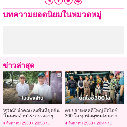
บทความยอดนิยมในหมวดหมู่
ข่าวล่าสุด
‘สุวัจน์’ นำคณะลงพื้นที่ขุดค้น
ตร.ขยายผลคดีใหญ่ ยึดไอซ์
‘โนนพลล้าน’เร่งตรวจอายุ
300 โล ซุกพัสดุขนส่งกลาง
สร้างไทม์ไลน์ประวัติศาสตร์
กรุง รวบ 4 ผู้ต้องหาแก๊งยา
4 สิงหาคม 2569
20:53 น.
4 สิงหาคม 2569
20:44 น.
โคราช