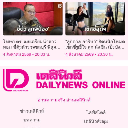
โฆษก ตร. เผยเตรียมนำสาว
“ลูกตาล-อาริษา” จัดหนักโหมด
ทอม ชี้ตัวตำรวจชลบุรี พิสูจน์
เซ็กซี่ขยี้ใจ ลุก นั่ง ยืน เป๊ะปัง
ปม “ลูกพี่ป๋อง”
แซ่บซี้ดสุดองศา!
4 สิงหาคม 2569
20:33 น.
4 สิงหาคม 2569
20:30 น.
อ่านความจริง อ่านเดลินิวส์
ข่าวเดลินิวส์
ไลฟ์สไตล์
บทความ
เดลินิวส์clips